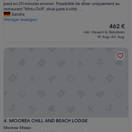
g
pied en 20 minutes environ. Possibilité de dîner uniquement au
a
e
restaurant "Motu Grill", situé juste à côté. ...
n
e
Sandra
k
s
Weniger anzeigen
s
t
Der
462 €
t
u
Preis
e
inkl. Steuern & Gebühren
n
beträgt
l
19. Aug.–20. Aug.
v
462 €
l
é
e
MOOREA CHILL AND BEACH LODGE
r
!
i
“
t
a
b
l
e
p
a
r
a
d
i
s
MOOREA CHILL AND BEACH LODGE
4. MOOREA CHILL AND BEACH LODGE
.
Moorea-Maiao
4