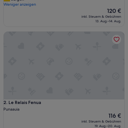
l
Weniger anzeigen
Bewertungen)
a
Der
120 €
u
Preis
inkl. Steuern & Gebühren
b
beträgt
13. Aug.–14. Aug.
a
120 €
n
Le Relais Fenua
d
e
r
S
c
h
n
e
l
l
s
t
r
a
Le Relais Fenua
2. Le Relais Fenua
ß
Punaauia
e
Der
116 €
u
Preis
inkl. Steuern & Gebühren
n
beträgt
19. Aug.–20. Aug.
d