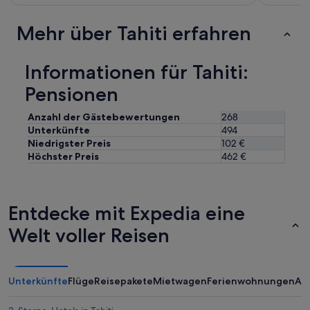
s
t
a
i
c
f
Mehr über Tahiti erfahren
-
u
u
l
n
t
Informationen für Tahiti:
m
r
e
Pensionen
o
r
p
v
i
Anzahl der Gästebewertungen
268
e
c
Unterkünfte
494
i
a
Niedrigster Preis
102 €
l
l
Höchster Preis
462 €
l
p
e
a
u
r
x
a
Entdecke mit Expedia eine
r
d
e
i
Welt voller Reisen
p
s
o
e
s
.
.
W
Unterkünfte
Flüge
Reisepakete
Mietwagen
Ferienwohnungen
An
T
a
o
l