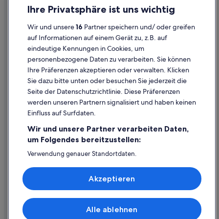
Einreisebestimmungen
s
Ihre Privatsphäre ist uns wichtig
t
Datenschutzerklärung
p
Wir und unsere
16
Partner speichern und/ oder greifen
e
Cookie-Erklärung
auf Informationen auf einem Gerät zu, z.B. auf
t
i
eindeutige Kennungen in Cookies, um
Rechtliche Hinweise/Kontakt
t
personenbezogene Daten zu verarbeiten. Sie können
m
Inhaltsrichtlinien und Melden von Inhalten
Ihre Präferenzen akzeptieren oder verwalten. Klicken
a
Sie dazu bitte unten oder besuchen Sie jederzeit die
i
Hilfe
s
Seite der Datenschutzrichtlinie. Diese Präferenzen
b
werden unseren Partnern signalisiert und haben keinen
Hilfe
o
Einfluss auf Surfdaten.
n
Buchung ändern oder stornieren
a
Wir und unsere Partner verarbeiten Daten,
v
Rückerstattungsprozess und Zeitrahmen
um Folgendes bereitzustellen:
e
Buchen Sie einen Flug mit einer Gutschrift bei der Fluggesellschaft
c
Verwendung genauer Standortdaten.
d
Endgeräteeigenschaften zur Identifikation aktiv abfragen.
Internationale Reisedokumente
u
Speichern von oder Zugriff auf Informationen auf einem
Akzeptieren
Endgerät. Personalisierte Werbung und Inhalte, Messung
c
von Werbeleistung und der Performance von Inhalten,
a
Zielgruppenforschung sowie Entwicklung und
f
Verbesserung von Angeboten.
é
Alle ablehnen
© 2026 Expedia, Inc., ein Unternehmen der Expedia Group. Alle Rechte
,
Liste der Partner (Lieferanten)