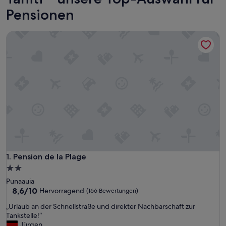
Pensionen
Pension de la Plage
Pension de la Plage
1. Pension de la Plage
2.0-
Sterne-
Punaauia
Unterkunft
8.6
8,6/10
Hervorragend
(166 Bewertungen)
von
„
„Urlaub an der Schnellstraße und direkter Nachbarschaft zur
10,
U
Tankstelle!“
Hervorragend,
r
Jürgen
(166