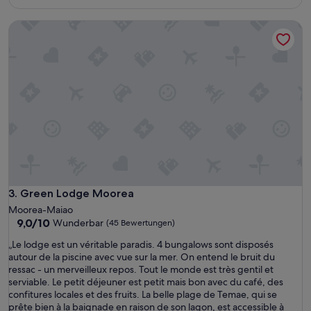
116 €
d
i
Green Lodge Moorea
r
e
k
t
e
r
N
a
c
h
b
a
r
Green Lodge Moorea
3. Green Lodge Moorea
s
Moorea-Maiao
c
9.0
9,0/10
Wunderbar
h
(45 Bewertungen)
von
a
„
„Le lodge est un véritable paradis. 4 bungalows sont disposés
10,
f
L
autour de la piscine avec vue sur la mer. On entend le bruit du
Wunderbar,
t
e
ressac - un merveilleux repos. Tout le monde est très gentil et
(45
z
l
serviable. Le petit déjeuner est petit mais bon avec du café, des
Bewertungen)
u
o
confitures locales et des fruits. La belle plage de Temae, qui se
r
d
prête bien à la baignade en raison de son lagon, est accessible à
T