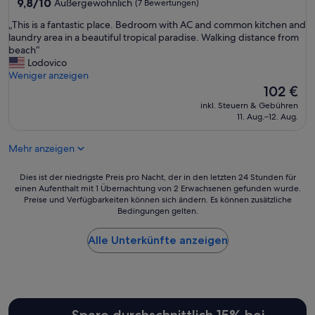
9.8
9,8/10
Außergewöhnlich
(7 Bewertungen)
b
von
u
„
„This is a fantastic place. Bedroom with AC and common kitchen and
10,
n
T
laundry area in a beautiful tropical paradise. Walking distance from
Außergewöhnlich,
g
h
beach“
(7
a
i
Lodovico
Bewertungen)
l
s
Weniger anzeigen
o
i
Der
102 €
w
s
Preis
inkl. Steuern & Gebühren
s
a
beträgt
11. Aug.–12. Aug.
s
f
102 €
o
a
n
Mehr anzeigen
n
t
t
d
a
Dies
Dies ist der niedrigste Preis pro Nacht, der in den letzten 24 Stunden für
i
s
einen Aufenthalt mit 1 Übernachtung von 2 Erwachsenen gefunden wurde.
ist
s
Preise und Verfügbarkeiten können sich ändern. Es können zusätzliche
t
der
p
Bedingungen gelten.
i
niedrigste
o
c
Preis
s
p
Alle Unterkünfte anzeigen
pro
é
l
Nacht,
s
a
der
a
c
in
u
e
den
t
.
letzten
o