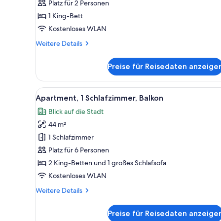
Stadtblick
Platz für 2 Personen
anzeigen
1 King-Bett
Kostenloses WLAN
Weitere
Weitere Details
Details
für
Preise für Reisedaten anzeige
Classic-
Zimmer,
Stadtblick
Alle
Apartment, 1 Schlafzimmer, B
5
Apartment, 1 Schlafzimmer, Balkon
Fotos
Blick auf die Stadt
für
44 m²
Apartment,
1
1 Schlafzimmer
Schlafzimmer,
Platz für 6 Personen
Balkon
2 King-Betten und 1 großes Schlafsofa
anzeigen
Kostenloses WLAN
Weitere
Weitere Details
Details
für
Preise für Reisedaten anzeige
Apartment,