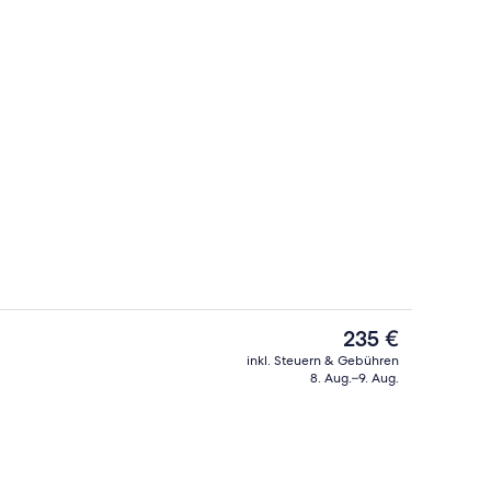
Comfort-Studio, Stadtblick | Zimmer
nterkunft
Der
235 €
aktuelle
inkl. Steuern & Gebühren
Preis
8. Aug.–9. Aug.
 Unterkunft
Tägliches Frühstücksbuffet gegen Ge
beträgt
235 €.