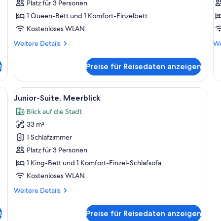
Stadtblick
S
Platz für 3 Personen
anzeigen
a
1 Queen-Bett und 1 Komfort-Einzelbett
Kostenloses WLAN
Weitere
We
Weitere Details
We
Details
De
für
fü
n
Preise für Reisedaten anzeigen
Classic-
Co
Studio,
St
Stadtblick
St
alkon | Zimmersafe, Verdunkelungsvorhänge, Bügeleisen/Bügelbrett
Alle
Ein Hotelzimmer mit einem großen Bett
7
Junior-Suite, Meerblick
Fotos
Blick auf die Stadt
für
33 m²
Junior-
Suite,
1 Schlafzimmer
Meerblick
Platz für 3 Personen
anzeigen
1 King-Bett und 1 Komfort-Einzel-Schlafsofa
Kostenloses WLAN
Weitere
Weitere Details
Details
für
n
Preise für Reisedaten anzeigen
Junior-