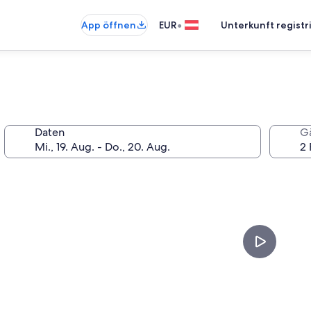
•
App öffnen
EUR
Unterkunft registr
Daten
G