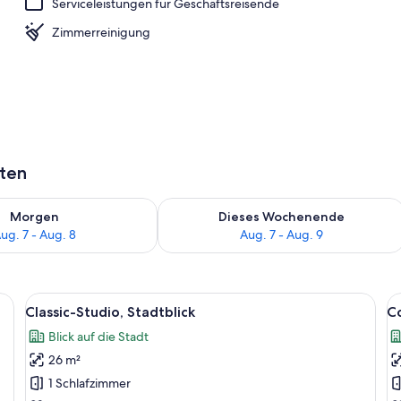
Serviceleistungen für Geschäftsreisende
Zimmerreinigung
aten
 - Aug. 7.
 Verfügbarkeit für morgen, Aug. 7 - Aug. 8.
Überprüfe die Verfügbarkeit für dies
Morgen
Dieses Wochenende
ug. 7 - Aug. 8
Aug. 7 - Aug. 9
t einem großen Bett, Holzboden, gemustertem Wandpapier und Nachttisch
Alle
Ein modernes Hotelzimmer mit einem g
Al
5
Classic-Studio, Stadtblick
Co
Fotos
F
Blick auf die Stadt
für
f
26 m²
Classic-
C
Studio,
S
1 Schlafzimmer