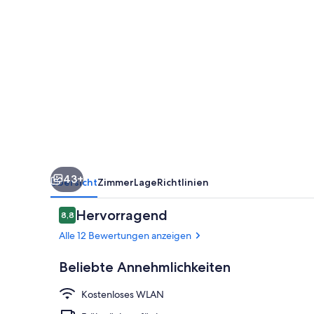
43+
Übersicht
Zimmer
Lage
Richtlinien
Bewertungen
Hervorragend
8,8
8,8 von 10.
Alle 12 Bewertungen anzeigen
Beliebte Annehmlichkeiten
Kostenloses WLAN