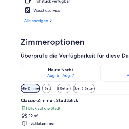
Frühstück verfügbar
Rezeption
Wäscheservice
Alle anzeigen
Zimmeroptionen
Überprüfe die Verfügbarkeit für diese D
Überprüfe die Verfügbarkeit für heute Nacht, Aug. 6
Überprüfe die
Heute Nacht
Aug. 6 - Aug. 7
A
Verfügbare
Alle Zimmer
1 Bett
2 Betten
Über 3 Betten
Filter
Alle
Ein modernes Schlafzimmer mi
für
5
Classic-Zimmer, Stadtblick
Fotos
Zimmer
Blick auf die Stadt
für
22 m²
Classic-
Zimmer,
1 Schlafzimmer