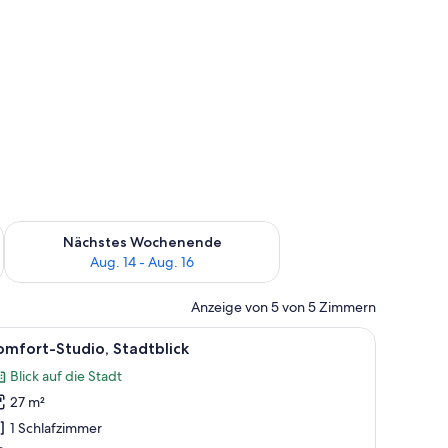
es Wochenende, Aug. 7 - Aug. 9.
Überprüfe die Verfügbarkeit für nächstes Wochenende, Aug. 1
Nächstes Wochenende
Aug. 14 - Aug. 16
Anzeige von 5 von 5 Zimmern
lampen.
roßen Bett, einem kleinen runden Tisch, einer Couch und einer Wand mit M
le
Ein modernes Hotelzimmer mit einem großen B
5
mfort-Studio, Stadtblick
otos
Blick auf die Stadt
ür
27 m²
omfort-
tudio,
1 Schlafzimmer