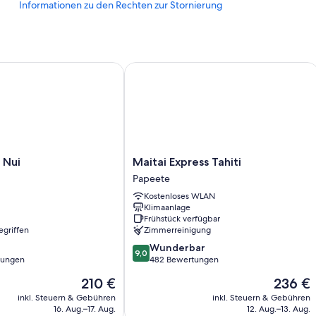
Informationen zu den Rechten zur Stornierung
Coworking Spaces
Zimmerausstattung
Alle Zimmer bei Hotel Reva Tahiti verfügen über Extras wie eine K
ui
Maitai Express Tahiti
WLAN und Safes.
Weitere Ausstattungsmerkmale und Services sind unter anderem:
Badezimmer mit Duschen und Shampoo
55-Zoll-Smart-TVs mit Satellitenempfang
Maitai
 Nui
Maitai Express Tahiti
Express
Papeete
Tahiti
Kostenloses WLAN
Papeete
Klimaanlage
Frühstück verfügbar
egriffen
Zimmerreinigung
9.0
Wunderbar
9,0
von
tungen
482 Bewertungen
10,
Der
Der
210 €
236 €
Wunderbar,
Preis
Preis
482
inkl. Steuern & Gebühren
inkl. Steuern & Gebühren
beträgt
beträgt
16. Aug.–17. Aug.
12. Aug.–13. Aug.
Bewertungen