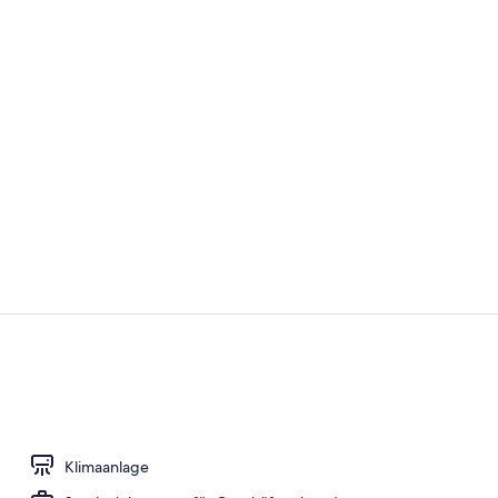
Video der U
Fassade der
Klimaanlage