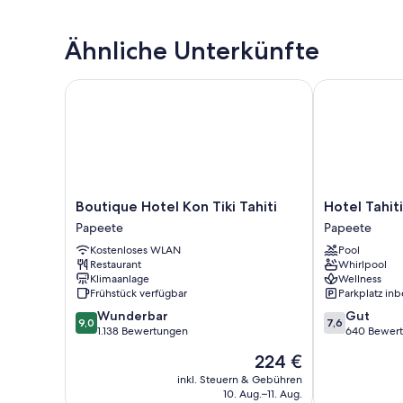
Ähnliche Unterkünfte
Boutique Hotel Kon Tiki Tahiti
Hotel Tahiti N
Boutique
Hotel
Boutique Hotel Kon Tiki Tahiti
Hotel Tahiti
Hotel
Tahiti
Papeete
Papeete
Kon
Nui
Kostenloses WLAN
Pool
Tiki
Papeete
Restaurant
Whirlpool
Tahiti
Klimaanlage
Wellness
Papeete
Frühstück verfügbar
Parkplatz inb
9.0
7.6
Wunderbar
Gut
9,0
7,6
von
von
1.138 Bewertungen
640 Bewer
10,
10,
Der
224 €
Wunderbar,
Gut,
Preis
1.138
640
inkl. Steuern & Gebühren
beträgt
10. Aug.–11. Aug.
Bewertungen
Bewertungen