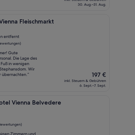
beträgt
30. Aug.–31. Aug.
80 €
eischmarkt
 Vienna Fleischmarkt
en entfernt
Bewertungen)
mer! Gute
rsonal. Die Lage des
u Fuß in wenigen
 Stephansdom. Wir
Der
197 €
r übernachten.“
Preis
inkl. Steuern & Gebühren
beträgt
6. Sept.–7. Sept.
197 €
na Belvedere
otel Vienna Belvedere
 Bewertungen)
umigen Zimmern und