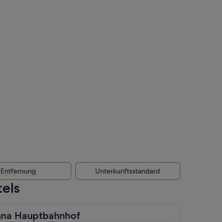
Entfernung
Unterkunftsstandard
els
ptbahnhof
enna Hauptbahnhof