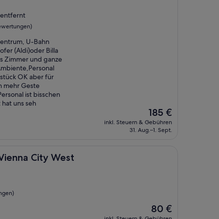
 entfernt
ewertungen)
 Zentrum, U-Bahn
fer (Aldi)oder Billa
es Zimmer und ganze
 Ambiente,Personal
ühstück OK aber für
nn mehr Geste
rsonal ist bisschen
 hat uns seh
Der
185 €
Preis
inkl. Steuern & Gebühren
beträgt
31. Aug.–1. Sept.
185 €
ity West
Vienna City West
ngen)
Der
80 €
Preis
inkl. Steuern & Gebühren