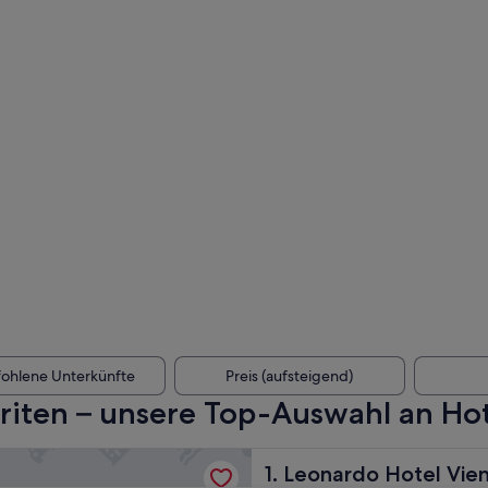
ohlene Unterkünfte
Preis (aufsteigend)
riten – unsere Top-Auswahl an Hot
o Hotel Vienna Hauptbahnhof
Leonardo Hotel Vienna Hau
1. Leonardo Hotel Vi