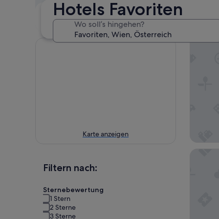
Hotels Favoriten
Nächstes
In zwei Wochen
Wochenende
21. Aug. - 23. Aug.
Wo soll’s hingehen?
14. Aug. - 16. Aug.
Karte anzeigen
MOOO
Filtern nach:
Sternebewertung
1 Stern
2 Sterne
3 Sterne