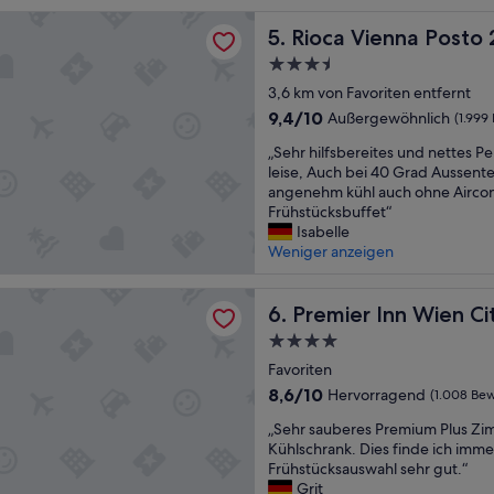
e
n
enna Posto 2
l
Rioca Vienna Posto 2
i
5. Rioca Vienna Posto 
.
c
U
3.5-
h
n
Sterne-
3,6 km von Favoriten entfernt
t
s
Unterkunft
s
9.4
9,4/10
Außergewöhnlich
(1.999
e
a
von
r
„
„Sehr hilfsbereites und nettes Pe
u
10,
Z
S
leise, Auch bei 40 Grad Aussen
s
Außergewöhnlich,
i
e
angenehm kühl auch ohne Aircon
z
(1.999
m
h
Frühstücksbuffet“
u
Bewertungen)
m
r
Isabelle
s
e
h
Weniger anzeigen
e
r
i
t
w
l
z
 Inn Wien City Hauptbahnhof
a
f
Premier Inn Wien City Haup
6. Premier Inn Wien C
e
r
s
n
4.0-
i
b
!
m
Sterne-
e
Favoriten
D
4
Unterkunft
r
a
8.6
8,6/10
Hervorragend
(1.008 Be
.
e
s
von
S
„
i
„Sehr sauberes Premium Plus Zi
P
10,
t
S
t
Kühlschrank. Dies finde ich imme
e
Hervorragend,
o
e
e
Frühstücksauswahl sehr gut.“
r
(1.008
c
h
s
Grit
s
Bewertungen)