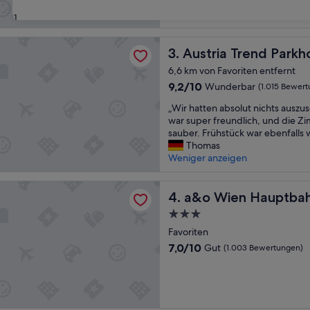
u
Außergewöhnlich,
t
(2.241
31
e
Bewertungen)
n
 Trend Parkhotel Schönbrunn
Austria Trend Parkhotel Sc
A
3. Austria Trend Park
u
6,6 km von Favoriten entfernt
f
9.2
9,2/10
Wunderbar
(1.015 Bewer
e
von
n
„
„Wir hatten absolut nichts auszu
10,
t
W
war super freundlich, und die Z
Wunderbar,
h
i
sauber. Frühstück war ebenfalls
(1.015
a
r
Thomas
Bewertungen)
l
h
Weniger anzeigen
t
a
i
t
n Hauptbahnhof
n
t
a&o Wien Hauptbahnhof
4. a&o Wien Hauptba
d
e
i
3.0-
n
e
Sterne-
a
Favoriten
s
Unterkunft
b
7.0
7,0/10
Gut
(1.003 Bewertungen)
e
s
von
m
o
10,
H
l
Gut,
o
u
(1.003
t
t
Bewertungen)