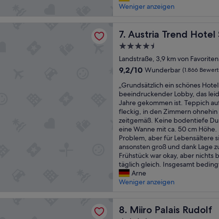
k
r
u
Weniger anzeigen
o
z
s
n
n
u
a
d
a
 Trend Hotel Savoyen Vienna
m
u
Austria Trend Hotel Savoye
n
7. Austria Trend Hote
l
H
b
e
w
4.5-
i
e
t
a
n
Sterne-
r
Landstraße, 3,9 km von Favoriten
t
r
t
Unterkunft
e
e
s
9.2
9,2/10
Wunderbar
(1.866 Bewer
e
s
s
u
von
r
„
P
„Grundsätzlich ein schönes Hotel
P
p
10,
h
G
r
beeindruckender Lobby, das leide
e
e
Wunderbar,
o
r
e
Jahre gekommen ist. Teppich au
r
r
(1.866
f
u
m
fleckig, in den Zimmern ohnehin 
s
f
Bewertungen)
r
n
i
zeitgemäß. Keine bodentiefe Du
o
r
a
d
u
eine Wanne mit ca. 50 cm Höhe. 
n
e
u
s
m
Problem, aber für Lebensältere s
a
u
s
ä
P
ansonsten groß und dank Lage zu
l
n
,
t
l
Frühstück war okay, aber nichts
,
d
w
z
u
täglich gleich. Insgesamt bedin
s
l
e
l
s
Arne
e
i
s
i
Z
Weniger anzeigen
h
c
h
c
i
r
h
a
h
m
s
,
lais Rudolf
l
e
Miiro Palais Rudolf
m
8. Miiro Palais Rudolf
a
u
b
i
e
u
n