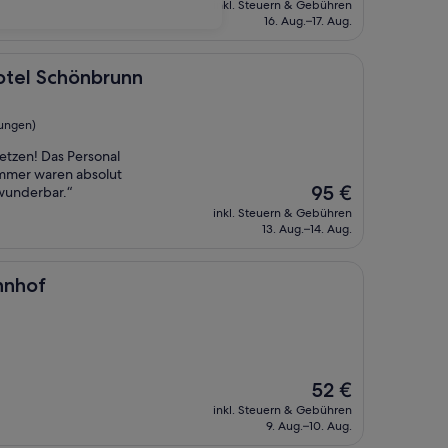
inkl. Steuern & Gebühren
beträgt
16. Aug.–17. Aug.
114 €
hönbrunn
hotel Schönbrunn
tungen)
setzen! Das Personal
immer waren absolut
Der
95 €
 wunderbar.“
Preis
inkl. Steuern & Gebühren
beträgt
13. Aug.–14. Aug.
95 €
hnhof
Der
52 €
Preis
inkl. Steuern & Gebühren
beträgt
9. Aug.–10. Aug.
52 €