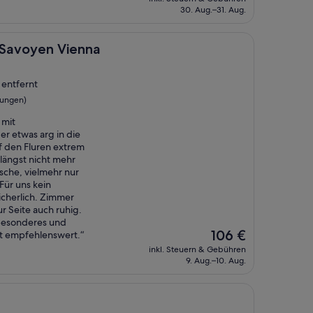
beträgt
30. Aug.–31. Aug.
71 €
n Vienna
l Savoyen Vienna
 entfernt
tungen)
 mit
r etwas arg in die
f den Fluren extrem
längst nicht mehr
sche, vielmehr nur
Für uns kein
icherlich. Zimmer
r Seite auch ruhig.
 besonderes und
Der
106 €
gt empfehlenswert.“
Preis
inkl. Steuern & Gebühren
beträgt
9. Aug.–10. Aug.
106 €