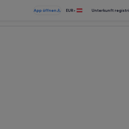
•
App öffnen
EUR
Unterkunft registr