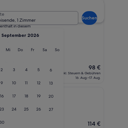
te
tungen)
Suchen
eisende, 1 Zimmer
enthalt in diesem
tock zum Hinterhof
September 2026
Wir hatten leider
 auf dem Teppich
lapprig ansonsten
g
ienstag
Mittwoch
Donnerstag
Freitag
Samstag
Sonntag
Mi
Do
Fr
Sa
So
den :) Das Frühstück
hn als auch die Tram
würden das Hotel auf
Der
98 €
2
3
4
5
6
Preis
inkl. Steuern & Gebühren
beträgt
16. Aug.–17. Aug.
98 €
9
10
11
12
13
16
17
18
19
20
ernt
23
24
25
26
27
 Bewertungen)
30
Der
114 €
Preis