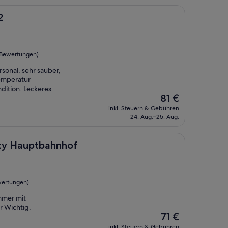
2
 Bewertungen)
rsonal, sehr sauber,
temperatur
dition. Leckeres
Der
81 €
Preis
inkl. Steuern & Gebühren
beträgt
24. Aug.–25. Aug.
81 €
tbahnhof
ity Hauptbahnhof
wertungen)
mmer mit
r Wichtig.
Der
71 €
Preis
inkl. Steuern & Gebühren