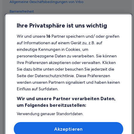
Allgemeine Geschäftsbedingungen von Vrbo
Hotels mit Yoga in Feldkirch
Barrierefreiheit
Haustierfreundliche in Feldkirch
Einreisebestimmungen
Ihre Privatsphäre ist uns wichtig
Luxus in Feldkirch
Datenschutzerklärung
Ski in Feldkirch
Wir und unsere
16
Partner speichern und/ oder greifen
Cookie-Erklärung
auf Informationen auf einem Gerät zu, z.B. auf
Abenteuer in Feldkirch
eindeutige Kennungen in Cookies, um
Rechtliche Hinweise/Kontakt
Hotels mit Suiten in Feldkirch
personenbezogene Daten zu verarbeiten. Sie können
Inhaltsrichtlinien und Melden von Inhalten
Swiss Quality Hotels in Feldkirch
Ihre Präferenzen akzeptieren oder verwalten. Klicken
Sie dazu bitte unten oder besuchen Sie jederzeit die
Hotels mit Wellnessbereich in Feldkirch
Hilfe
Seite der Datenschutzrichtlinie. Diese Präferenzen
Feldkirch Hotels
werden unseren Partnern signalisiert und haben keinen
Hilfe
Hütten in Feldkirch
Einfluss auf Surfdaten.
Buchung ändern oder stornieren
Pensionen in Feldkirch
Wir und unsere Partner verarbeiten Daten,
Rückerstattungsprozess und Zeitrahmen
um Folgendes bereitzustellen:
Private Ferienhäuser in Feldkirch
Buchen Sie einen Flug mit einer Gutschrift bei der Fluggesellschaft
Verwendung genauer Standortdaten.
Riads in Feldkirch
Endgeräteeigenschaften zur Identifikation aktiv abfragen.
Internationale Reisedokumente
Schlösser in Feldkirch
Speichern von oder Zugriff auf Informationen auf einem
Akzeptieren
Endgerät. Personalisierte Werbung und Inhalte, Messung
Villen in Feldkirch