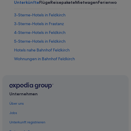
Unterkünfte
Flüge
Reisepakete
Mietwagen
Ferienwohnung
3-Sterne-Hotels in Feldkirch
3-Sterne-Hotels in Frastanz
4-Sterne-Hotels in Feldkirch
5-Sterne-Hotels in Feldkirch
Hotels nahe Bahnhof Feldkirch
Wohnungen in Bahnhof Feldkirch
Hotels nahe Brauerei Frastanz
Hotels nahe Dom St. Nikolaus
Aparthotels in Feldkirch
Ferienwohnungen in Feldkirch
Unternehmen
Baumhäuser in Feldkirch
Über uns
B&B in Feldkirch
Jobs
Campingplätze in Feldkirch
Unterkunft registrieren
Chalets in Feldkirch