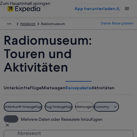
Zum Hauptinhalt springen
App herunterladen
Deine Reise planen
Feldkirch
Radiomuseum
Radiomuseum:
Touren und
Aktivitäten
Unterkünfte
Flüge
Mietwagen
Reisepakete
Aktivitäten
Unterkunft hinzugefügt
Flug hinzugefügt
Mietwagen
Economy
Mehrere Daten oder Reiseziele hinzufügen
Abreiseort