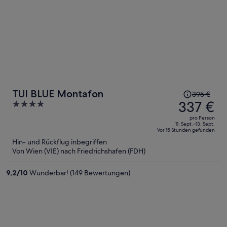
Der
TUI BLUE Montafon
395 €
Preis
337 €
4
betrug
out
pro Person
395 €,
of
11. Sept.–13. Sept.
Vor 15 Stunden gefunden
jetzt
5
Hin- und Rückflug inbegriffen
beträgt
Von Wien (VIE) nach Friedrichshafen (FDH)
er
337 €
9,2
/
10
Wunderbar! (149 Bewertungen)
pro
Person