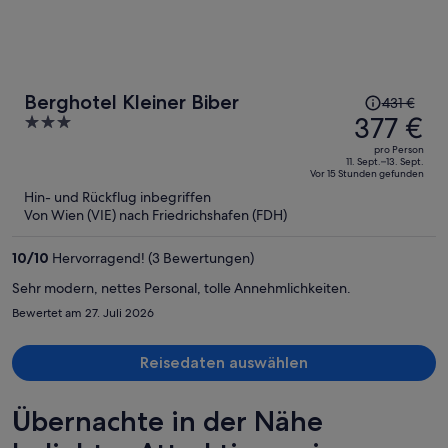
Der
Berghotel Kleiner Biber
431 €
Preis
377 €
3
betrug
out
pro Person
431 €,
of
11. Sept.–13. Sept.
Vor 15 Stunden gefunden
jetzt
5
Hin- und Rückflug inbegriffen
beträgt
Von Wien (VIE) nach Friedrichshafen (FDH)
er
377 €
10
/
10
Hervorragend! (3 Bewertungen)
pro
Person
Sehr modern, nettes Personal, tolle Annehmlichkeiten.
Bewertet am 27. Juli 2026
Reisedaten auswählen
Übernachte in der Nähe