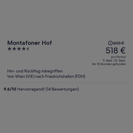
Der
Montafoner Hof
603 €
Preis
518 €
4.5
betrug
out
pro Person
603 €,
of
11. Sept.–13. Sept.
Vor 15 Stunden gefunden
jetzt
5
Hin- und Rückflug inbegriffen
beträgt
Von Wien (VIE) nach Friedrichshafen (FDH)
er
518 €
9,6
/
10
Hervorragend! (14 Bewertungen)
pro
Person