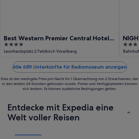
Best Western Premier Central Hotel
NIGH
4
3
Leonhard
Feldk
out
out
Leonhardsplatz 2 Feldkirch Vorarlberg
Bahnhof
of
of
5
5
Alle 689 Unterkünfte für Radiomuseum anzeigen
Dies ist der niedrigste Preis pro Nacht für 1 Übernachtung von 2 Erwachsenen, der
in den letzten 24 Stunden gefunden wurde. Preise und Verfügbarkeiten können
sich ändern. Es können zusätzliche Bedingungen gelten.
Entdecke mit Expedia eine
Welt voller Reisen