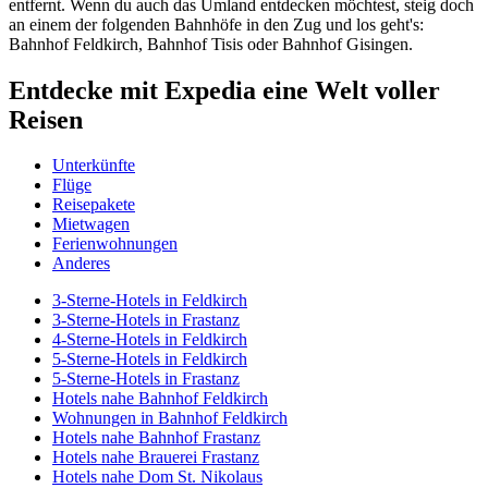
entfernt. Wenn du auch das Umland entdecken möchtest, steig doch
an einem der folgenden Bahnhöfe in den Zug und los geht's:
Bahnhof Feldkirch, Bahnhof Tisis oder Bahnhof Gisingen.
Entdecke mit Expedia eine Welt voller
Reisen
Unterkünfte
Flüge
Reisepakete
Mietwagen
Ferienwohnungen
Anderes
3-Sterne-Hotels in Feldkirch
3-Sterne-Hotels in Frastanz
4-Sterne-Hotels in Feldkirch
5-Sterne-Hotels in Feldkirch
5-Sterne-Hotels in Frastanz
Hotels nahe Bahnhof Feldkirch
Wohnungen in Bahnhof Feldkirch
Hotels nahe Bahnhof Frastanz
Hotels nahe Brauerei Frastanz
Hotels nahe Dom St. Nikolaus