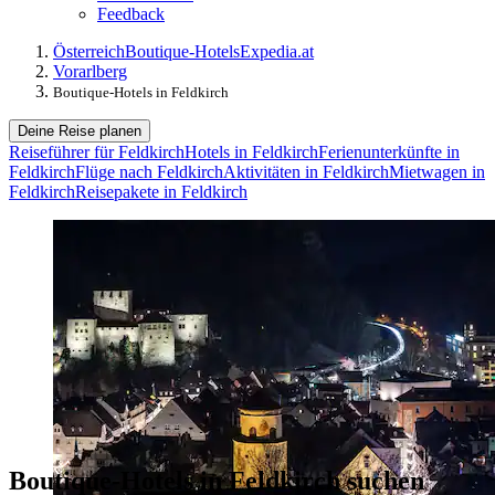
Feedback
Österreich
Boutique-Hotels
Expedia.at
Vorarlberg
Boutique-Hotels in Feldkirch
Deine Reise planen
Reiseführer für Feldkirch
Hotels in Feldkirch
Ferienunterkünfte in
Feldkirch
Flüge nach Feldkirch
Aktivitäten in Feldkirch
Mietwagen in
Feldkirch
Reisepakete in Feldkirch
Boutique-Hotels in Feldkirch suchen