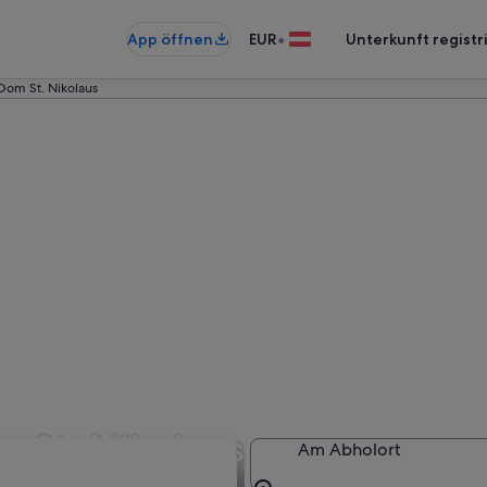
•
App öffnen
EUR
Unterkunft registr
Dom St. Nikolaus
 St. Nikolaus
Am Abholort