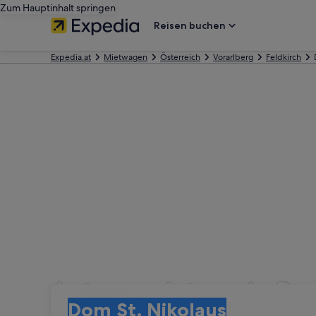
Zum Hauptinhalt springen
Reisen buchen
Expedia.at
Mietwagen
Österreich
Vorarlberg
Feldkirch
Autovermietung in Dom
Abholort
Abholort
Dom St. Nikolaus