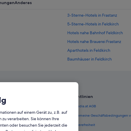
nungen
Anderes
3-Sterne-Hotels in Frastanz
5-Sterne-Hotels in Feldkirch
Hotels nahe Bahnhof Feldkirch
Hotels nahe Brauerei Frastanz
Aparthotels in Feldkirch
Baumhäuser in Feldkirch
Campingplätze in Feldkirch
Accor Hotels in Feldkirch
Business in Feldkirch
Günstige in Feldkirch
Richtlinien
ig
Hotels mit Casino in Feldkirch
 Österreich
Expedia.at AGB
Hotels mit Frühstück in Feldkirch
mationen auf einem Gerät zu, z.B. auf
terreich
Allgemeine Geschäftsbedingungen v
zu verarbeiten. Sie können Ihre
Hotels mit Parkplatz in Feldkirch
unten oder besuchen Sie jederzeit die
ungen Österreich
Barrierefreiheit
Hotels mit Restaurant in Feldkirch