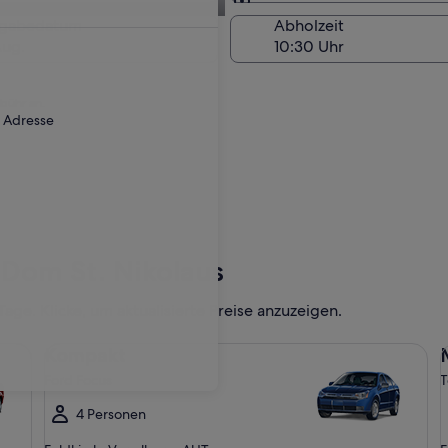
Am Abholort
kgabedatum
Abholzeit
Aug.
ebühr an.
r Adresse
Dom St. Nikolaus
ge. Klicke, um aktualisierte Preise anzuzeigen.
Kompakt Ford Focus
Mi
Kompakt
Ford Focus
T
4 Personen