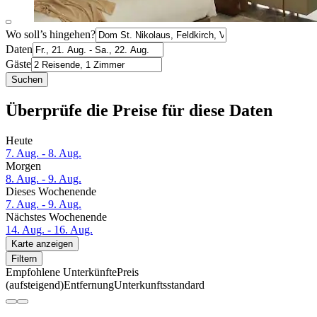
Wo soll’s hingehen?
Daten
Gäste
Suchen
Überprüfe die Preise für diese Daten
Heute
7. Aug. - 8. Aug.
Morgen
8. Aug. - 9. Aug.
Dieses Wochenende
7. Aug. - 9. Aug.
Nächstes Wochenende
14. Aug. - 16. Aug.
Karte anzeigen
Filtern
Empfohlene Unterkünfte
Preis
(aufsteigend)
Entfernung
Unterkunftsstandard