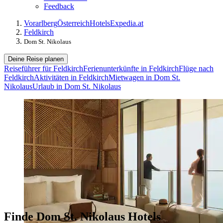
Feedback
Vorarlberg
Österreich
Hotels
Expedia.at
Feldkirch
Dom St. Nikolaus
Deine Reise planen
Reiseführer für Feldkirch
Ferienunterkünfte in Feldkirch
Flüge nach
Feldkirch
Aktivitäten in Feldkirch
Mietwagen in Dom St.
Nikolaus
Urlaub in Dom St. Nikolaus
Finde Dom St. Nikolaus Hotels