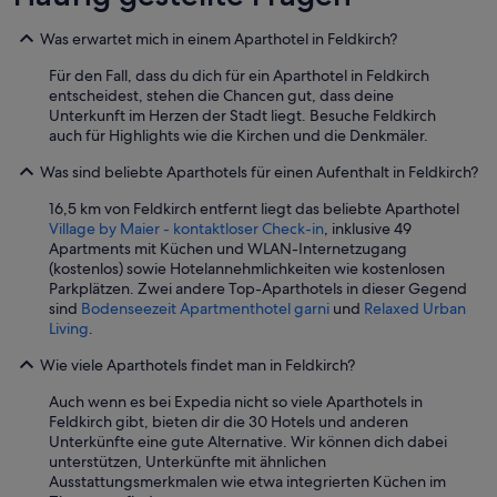
i
n
n
i
Was erwartet mich in einem Aparthotel in Feldkirch?
d
g
e
s
Für den Fall, dass du dich für ein Aparthotel in Feldkirch
i
t
entscheidest, stehen die Chancen gut, dass deine
c
ö
Unterkunft im Herzen der Stadt liegt. Besuche Feldkirch
h
r
auch für Highlights wie die Kirchen und die Denkmäler.
s
e
u
n
Was sind beliebte Aparthotels für einen Aufenthalt in Feldkirch?
p
d
16,5 km von Feldkirch entfernt liegt das beliebte Aparthotel
e
.
Village by Maier - kontaktloser Check-in
, inklusive 49
r
“
Apartments mit Küchen und WLAN-Internetzugang
.
(kostenlos) sowie Hotelannehmlichkeiten wie kostenlosen
E
Parkplätzen. Zwei andere Top-Aparthotels in dieser Gegend
i
sind
Bodenseezeit Apartmenthotel garni
und
Relaxed Urban
n
Living
.
-
u
Wie viele Aparthotels findet man in Feldkirch?
n
d
Auch wenn es bei Expedia nicht so viele Aparthotels in
A
Feldkirch gibt, bieten dir die 30 Hotels und anderen
u
Unterkünfte eine gute Alternative. Wir können dich dabei
s
unterstützen, Unterkünfte mit ähnlichen
c
Ausstattungsmerkmalen wie etwa integrierten Küchen im
h