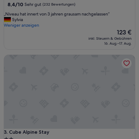
Unterkunft
8.4
8,4/10
Sehr gut
(232 Bewertungen)
u
von
f
„
„Niveau hat innert von 3 jahren grausam nachgelassen“
10,
e
N
Sylvia
Sehr
n
i
Weniger anzeigen
gut,
t
v
Der
123 €
(232
h
e
Preis
Bewertungen)
a
inkl. Steuern & Gebühren
a
beträgt
16. Aug.–17. Aug.
l
u
123 €
t
h
.
Cube Alpine Stay
a
E
t
i
i
n
n
e
n
K
e
l
r
i
t
m
v
a
o
a
n
n
3
l
j
a
a
Cube Alpine Stay
3. Cube Alpine Stay
g
h
e