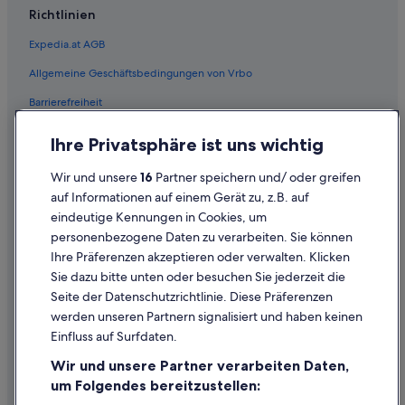
Richtlinien
Hotels mit Parkplatz in Feldkirch
Expedia.at AGB
Hotels mit Pool in Feldkirch
Allgemeine Geschäftsbedingungen von Vrbo
Hotels mit Restaurant in Feldkirch
Barrierefreiheit
Hotels mit Sauna in Feldkirch
Hotels mit WLAN in Feldkirch
Einreisebestimmungen
Ihre Privatsphäre ist uns wichtig
Hotels mit Yoga in Feldkirch
Datenschutzerklärung
Wir und unsere
16
Partner speichern und/ oder greifen
Haustierfreundliche in Feldkirch
Cookie-Erklärung
auf Informationen auf einem Gerät zu, z.B. auf
Luxus in Feldkirch
eindeutige Kennungen in Cookies, um
Rechtliche Hinweise/Kontakt
personenbezogene Daten zu verarbeiten. Sie können
Ski in Feldkirch
Inhaltsrichtlinien und Melden von Inhalten
Ihre Präferenzen akzeptieren oder verwalten. Klicken
Abenteuer in Feldkirch
Sie dazu bitte unten oder besuchen Sie jederzeit die
Hilfe
Hotels mit Suiten in Feldkirch
Seite der Datenschutzrichtlinie. Diese Präferenzen
werden unseren Partnern signalisiert und haben keinen
Swiss Quality Hotels in Feldkirch
Hilfe
Einfluss auf Surfdaten.
Hotels mit Wellnessbereich in Feldkirch
Buchung ändern oder stornieren
Wir und unsere Partner verarbeiten Daten,
Feldkirch Hotels
Rückerstattungsprozess und Zeitrahmen
um Folgendes bereitzustellen:
Hütten in Feldkirch