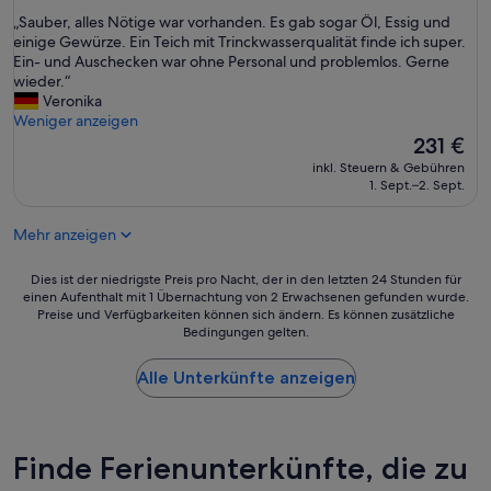
s
von
„
t
„Sauber, alles Nötige war vorhanden. Es gab sogar Öl, Essig und
10,
S
a
einige Gewürze. Ein Teich mit Trinckwasserqualität finde ich super.
Außergewöhnlich,
a
n
Ein- und Auschecken war ohne Personal und problemlos. Gerne
(17
u
d
wieder.“
Bewertungen)
b
n
Veronika
e
u
Weniger anzeigen
r
r
Der
231 €
,
e
Preis
inkl. Steuern & Gebühren
a
i
beträgt
1. Sept.–2. Sept.
l
n
231 €
l
V
Mehr anzeigen
e
e
s
n
N
t
Dies
Dies ist der niedrigste Preis pro Nacht, der in den letzten 24 Stunden für
ö
i
einen Aufenthalt mit 1 Übernachtung von 2 Erwachsenen gefunden wurde.
ist
Preise und Verfügbarkeiten können sich ändern. Es können zusätzliche
t
l
der
Bedingungen gelten.
i
a
niedrigste
g
t
Preis
e
o
Alle Unterkünfte anzeigen
pro
w
r
Nacht,
a
z
der
r
u
in
v
r
den
Finde Ferienunterkünfte, die zu
o
V
letzten