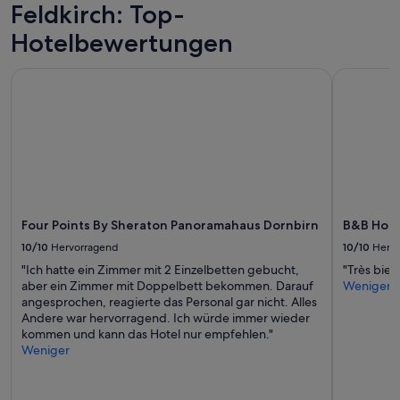
g
n
Feldkirch: Top-
u
m
Hotelbewertungen
n
a
d
c
e
h
Four Points By Sheraton Panoramahaus Dornbirn
B&B Hotel 
i
t
n
,
i
i
g
s
e
t
G
v
e
e
w
r
ü
m
Four Points By Sheraton Panoramahaus Dornbirn
B&B Hote
r
i
z
s
10/10
Hervorragend
10/10
Herv
e
s
"Ich hatte ein Zimmer mit 2 Einzelbetten gebucht,
"Très bien 
.
t
aber ein Zimmer mit Doppelbett bekommen. Darauf
Weniger
E
w
angesprochen, reagierte das Personal gar nicht. Alles
i
o
Andere war hervorragend. Ich würde immer wieder
n
r
kommen und kann das Hotel nur empfehlen."
T
d
Weniger
e
e
i
n
c
.