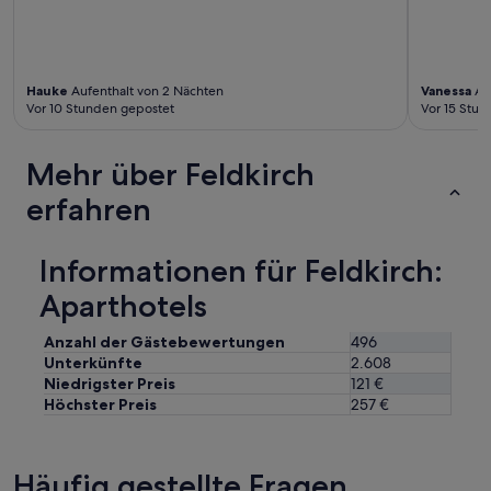
h
D
m
a
i
s
t
K
T
i
Hauke
Aufenthalt von 2 Nächten
Vanessa
Auf
r
r
Vor 10 Stunden gepostet
Vor 15 Stu
i
c
n
h
Mehr über Feldkirch
c
e
k
n
erfahren
w
g
a
e
s
l
Informationen für Feldkirch:
s
ä
e
u
Aparthotels
r
t
q
e
Anzahl der Gästebewertungen
496
u
w
Unterkünfte
2.608
a
a
l
r
Niedrigster Preis
121 €
i
e
Höchster Preis
257 €
t
i
ä
n
t
w
Häufig gestellte Fragen
f
e