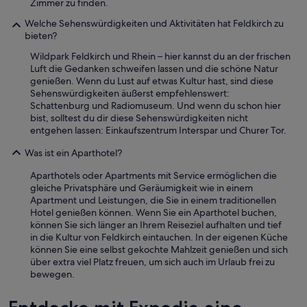
Zimmer zu finden.
e
c
Welche Sehenswürdigkeiten und Aktivitäten hat Feldkirch zu
k
bieten?
e
Wildpark Feldkirch und Rhein – hier kannst du an der frischen
n
Luft die Gedanken schweifen lassen und die schöne Natur
w
genießen. Wenn du Lust auf etwas Kultur hast, sind diese
a
Sehenswürdigkeiten äußerst empfehlenswert:
r
Schattenburg und Radiomuseum. Und wenn du schon hier
o
bist, solltest du dir diese Sehenswürdigkeiten nicht
h
entgehen lassen: Einkaufszentrum Interspar und Churer Tor.
n
e
Was ist ein Aparthotel?
P
e
Aparthotels oder Apartments mit Service ermöglichen die
r
gleiche Privatsphäre und Geräumigkeit wie in einem
s
Apartment und Leistungen, die Sie in einem traditionellen
o
Hotel genießen können. Wenn Sie ein Aparthotel buchen,
n
können Sie sich länger an Ihrem Reiseziel aufhalten und tief
a
in die Kultur von Feldkirch eintauchen. In der eigenen Küche
l
können Sie eine selbst gekochte Mahlzeit genießen und sich
u
über extra viel Platz freuen, um sich auch im Urlaub frei zu
n
bewegen.
d
p
r