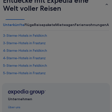
Entdecke mit Expedia eine
o
Welt voller Reisen
b
l
e
m
Unterkünfte
Flüge
Reisepakete
Mietwagen
Ferienwohnungen
An
l
o
s
3-Sterne-Hotels in Feldkirch
.
3-Sterne-Hotels in Frastanz
G
e
4-Sterne-Hotels in Feldkirch
r
n
4-Sterne-Hotels in Frastanz
e
5-Sterne-Hotels in Feldkirch
w
i
5-Sterne-Hotels in Frastanz
e
d
Hotels nahe Bahnhof Feldkirch
e
Wohnungen in Bahnhof Feldkirch
r
.
Wohnungen in Bahnhof Klaus in Vlbg
“
Unternehmen
Pensionen in Bahnhof Rankweil
Über uns
Hotels nahe Dom St. Nikolaus