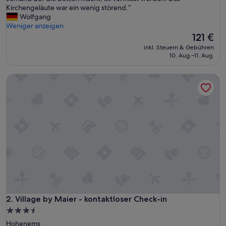
l
Kirchengeläute war ein wenig störend.“
Bewertungen)
e
Wolfgang
s
Weniger anzeigen
i
Der
121 €
n
Preis
inkl. Steuern & Gebühren
a
beträgt
10. Aug.–11. Aug.
l
121 €
l
Village by Maier - kontaktloser Check-in
e
m
w
a
r
e
s
e
i
n
n
e
t
t
Village by Maier - kontaktloser Check-in
2. Village by Maier - kontaktloser Check-in
e
3.5-
r
Sterne-
Hohenems
A