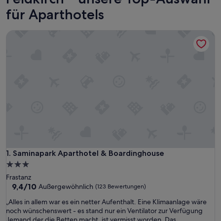
für Aparthotels
Saminapark Aparthotel & Boardinghouse
Saminapark Aparthotel & Boardinghouse
1. Saminapark Aparthotel & Boardinghouse
3.0-
Sterne-
Frastanz
Unterkunft
9.4
9,4/10
Außergewöhnlich
(123 Bewertungen)
von
„
„Alles in allem war es ein netter Aufenthalt. Eine Klimaanlage wäre
10,
A
noch wünschenswert - es stand nur ein Ventilator zur Verfügung
Außergewöhnlich,
l
Jemand der die Betten macht, ist vermisst worden. Das
(123