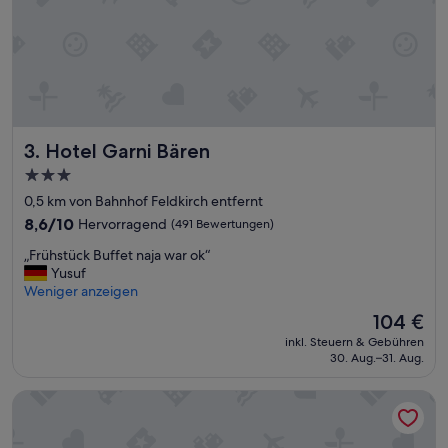
o
l
r
l
a
e
l
s
l
o
e
.
m
k
b
.
e
Hotel Garni Bären
3. Hotel Garni Bären
👍
i
“
3.0-
m
Sterne-
F
0,5 km von Bahnhof Feldkirch entfernt
r
Unterkunft
8.6
8,6/10
Hervorragend
(491 Bewertungen)
ü
von
h
„
„Frühstück Buffet naja war ok“
10,
s
F
Yusuf
Hervorragend,
t
r
Weniger anzeigen
(491
ü
ü
Bewertungen)
Der
104 €
c
h
Preis
k
inkl. Steuern & Gebühren
s
beträgt
30. Aug.–31. Aug.
,
t
104 €
P
ü
e
Montfort - das Hotel
c
r
k
s
B