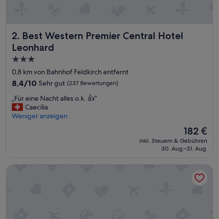
e
r
S
Best Western Premier Central Hotel Leonhard
2. Best Western Premier Central Hotel
e
r
Leonhard
v
3.0-
i
Sterne-
c
0,8 km von Bahnhof Feldkirch entfernt
e
Unterkunft
8.4
8,4/10
Sehr gut
(237 Bewertungen)
ü
von
b
„
„Für eine Nacht alles o.k. 👍“
10,
e
F
Caecilia
Sehr
r
ü
Weniger anzeigen
gut,
h
r
(237
Der
182 €
a
e
Bewertungen)
Preis
u
inkl. Steuern & Gebühren
i
beträgt
p
30. Aug.–31. Aug.
n
182 €
t
e
n
Hotel Garni Bären
N
i
a
c
c
h
h
t
t
v
a