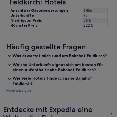
Feldkirch: Hotels
w
t
i
a
t
Anzahl der Gästebewertungen
1.456
n
t
Unterkünfte
79
d
e
Niedrigster Preis
96 €
n
r
u
Höchster Preis
222 €
n
r
a
e
c
i
h
n
Häufig gestellte Fragen
t
V
s
e
Was erwartet mich rund um Bahnhof Feldkirch?
u
n
n
t
Welche Unterkunft eignet sich am besten für
d
i
einen Aufenthalt nahe Bahnhof Feldkirch?
d
l
a
a
Wie viele Hotels finde ich nahe Bahnhof
n
t
Feldkirch?
n
o
w
Mehr anzeigen
r
i
z
e
u
d
r
Entdecke mit Expedia eine
e
V
r
e