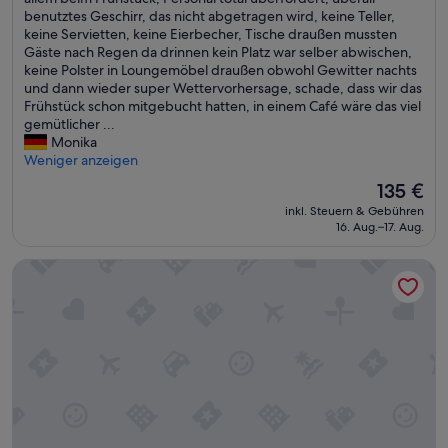
Hervorragend,
c
benutztes Geschirr, das nicht abgetragen wird, keine Teller,
(255
h
keine Servietten, keine Eierbecher, Tische draußen mussten
Bewertungen)
ô
Gäste nach Regen da drinnen kein Platz war selber abwischen,
n
keine Polster in Loungemöbel draußen obwohl Gewitter nachts
e
und dann wieder super Wettervorhersage, schade, dass wir das
Z
Frühstück schon mitgebucht hatten, in einem Café wäre das viel
i
gemütlicher ...
m
Monika
m
Weniger anzeigen
e
Der
135 €
r
Preis
inkl. Steuern & Gebühren
,
beträgt
16. Aug.–17. Aug.
l
135 €
e
Best Western Premier Central Hotel Leonhard
i
d
e
r
s
t
i
m
m
t
d