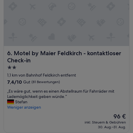
i
c
h
t
a
b
g
e
t
r
Motel by Maier Feldkirch - kontaktloser Check-in
6. Motel by Maier Feldkirch - kontaktloser
a
Check-in
g
e
2.0-
n
Sterne-
1,1 km von Bahnhof Feldkirch entfernt
w
Unterkunft
7.4
7,4/10
Gut
i
(81 Bewertungen)
von
r
„
„Es wäre gut, wenn es einen Abstellraum für Fahrräder mit
10,
d
E
Lademöglichkeit geben würde.“
Gut,
,
s
Stefan
(81
k
w
Weniger anzeigen
Bewertungen)
e
ä
i
Der
96 €
r
n
Preis
inkl. Steuern & Gebühren
e
e
beträgt
30. Aug.–31. Aug.
g
T
96 €