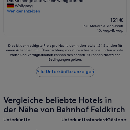
l
Das Kirchengeläute war ein wenig störend.“
s
Bewertungen)
r
e
Wolfgang
m
i
s
Weniger anzeigen
a
n
i
l
Der
121 €
n
n
l
Preis
e
inkl. Steuern & Gebühren
a
“
beträgt
n
10. Aug.–11. Aug.
l
121 €
k
l
e
e
Dies
Dies ist der niedrigste Preis pro Nacht, der in den letzten 24 Stunden für
i
m
einen Aufenthalt mit 1 Übernachtung von 2 Erwachsenen gefunden wurde.
ist
n
w
Preise und Verfügbarkeiten können sich ändern. Es können zusätzliche
der
P
a
Bedingungen gelten.
niedrigste
l
r
Preis
a
e
Alle Unterkünfte anzeigen
pro
t
s
Nacht,
z
e
der
w
i
in
a
n
den
r
n
letzten
Vergleiche beliebte Hotels in
s
e
24 Stunden
e
t
der Nähe von Bahnhof Feldkirch
für
l
t
einen
b
e
Aufenthalt
e
Unterkünfte
Unterkunftsstandard
Gästebew
r
mit
r
A
1 Übernachtung
a