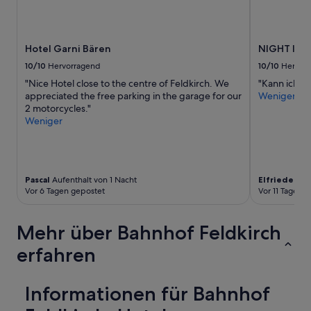
o
w
u
ä
n
r
g
e
Hotel Garni Bären
NIGHT INN 
e
n
m
o
10/10
Hervorragend
10/10
Hervor
ö
c
"Nice Hotel close to the centre of Feldkirch. We
"Kann ich 
b
h
appreciated the free parking in the garage for our
Weniger
e
w
2 motorcycles."
l
ü
Weniger
d
n
r
s
a
c
u
h
ß
e
Pascal
Aufenthalt von 1 Nacht
Elfriede
Aufe
e
n
Vor 6 Tagen gepostet
Vor 11 Tagen 
n
s
o
w
b
Mehr über Bahnhof Feldkirch
e
w
r
erfahren
o
t
h
-
l
e
G
Informationen für Bahnhof
s
e
s