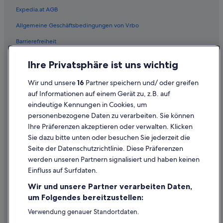
h
a
Expedia.at AGB
Hotels mit Pool in Feldkirch
o
s
n
K
Allgemeine Geschäftsbedingungen von Vrbo
Hotels mit Restaurant in Feldkirch
m
i
i
Barrierefreiheit
r
Hotels mit Sauna in Feldkirch
t
c
Hotels mit WLAN in Feldkirch
Einreisebestimmungen
g
h
Ihre Privatsphäre ist uns wichtig
e
e
Hotels mit Yoga in Feldkirch
Datenschutzerklärung
b
n
Wir und unsere
16
Partner speichern und/ oder greifen
u
g
Haustierfreundliche in Feldkirch
Cookie-Erklärung
auf Informationen auf einem Gerät zu, z.B. auf
c
e
Luxus in Feldkirch
h
eindeutige Kennungen in Cookies, um
l
Rechtliche Hinweise/Kontakt
t
ä
personenbezogene Daten zu verarbeiten. Sie können
Ski in Feldkirch
h
Inhaltsrichtlinien und Melden von Inhalten
u
Ihre Präferenzen akzeptieren oder verwalten. Klicken
a
t
Abenteuer in Feldkirch
Sie dazu bitte unten oder besuchen Sie jederzeit die
t
e
Hilfe
Hotels mit Suiten in Feldkirch
t
Seite der Datenschutzrichtlinie. Diese Präferenzen
w
e
a
werden unseren Partnern signalisiert und haben keinen
Swiss Quality Hotels in Feldkirch
Hilfe
n
r
Einfluss auf Surfdaten.
,
e
Hotels mit Wellnessbereich in Feldkirch
Buchung ändern oder stornieren
i
i
Wir und unsere Partner verarbeiten Daten,
Feldkirch Hotels
n
Rückerstattungsprozess und Zeitrahmen
n
um Folgendes bereitzustellen:
e
w
Hütten in Feldkirch
Buchen Sie einen Flug mit einer Gutschrift bei der Fluggesellschaft
i
Verwendung genauer Standortdaten.
e
n
Endgeräteeigenschaften zur Identifikation aktiv abfragen.
n
Pensionen in Feldkirch