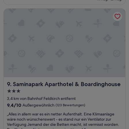
i
h
151 €
n
c
k
m
Saminapark Aparthotel & Boardinghouse
e
e
u
h
i
s
o
t
s
t
g
t
e
e
e
l
b
n
.
e
G
T
n
ä
h
w
s
e
ü
t
3
r
e
r
d
n
d
e
a
b
.
c
Saminapark Aparthotel & Boardinghouse
9. Saminapark Aparthotel & Boardinghouse
e
“
h
d
3.0-
R
w
e
Sterne-
3,4 km von Bahnhof Feldkirch entfernt
a
g
Unterkunft
s
9.4
9,4/10
Außergewöhnlich
(123 Bewertungen)
e
a
von
n
„
„Alles in allem war es ein netter Aufenthalt. Eine Klimaanlage
b
10,
d
A
wäre noch wünschenswert - es stand nur ein Ventilator zur
i
Außergewöhnlich,
a
l
Verfügung Jemand der die Betten macht, ist vermisst worden.
t
(123
d