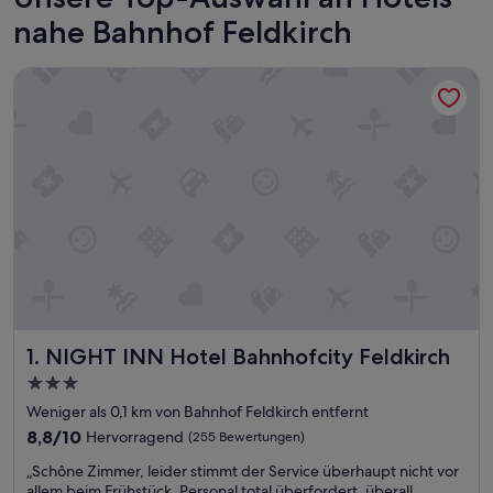
nahe Bahnhof Feldkirch
NIGHT INN Hotel Bahnhofcity Feldkirch
NIGHT INN Hotel Bahnhofcity Feldkirch
1. NIGHT INN Hotel Bahnhofcity Feldkirch
3.0-
Sterne-
Weniger als 0,1 km von Bahnhof Feldkirch entfernt
Unterkunft
8.8
8,8/10
Hervorragend
(255 Bewertungen)
von
„
„Schône Zimmer, leider stimmt der Service überhaupt nicht vor
10,
S
allem beim Frühstück, Personal total überfordert, überall