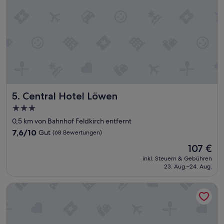
a
l
l
b
e
n
u
t
z
t
e
Central Hotel Löwen
5. Central Hotel Löwen
s
3.0-
G
Sterne-
e
0,5 km von Bahnhof Feldkirch entfernt
s
Unterkunft
7.6
7,6/10
Gut
(68 Bewertungen)
c
von
h
Der
107 €
10,
i
Preis
Gut,
inkl. Steuern & Gebühren
r
beträgt
23. Aug.–24. Aug.
(68
r
107 €
Bewertungen)
,
Motel by Maier Feldkirch - kontaktloser Check-in
d
a
s
n