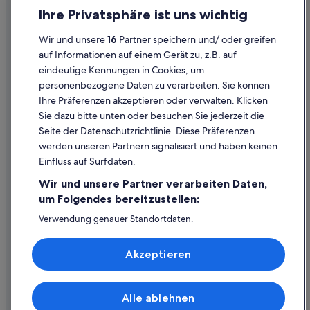
Einreisebestimmungen
Ihre Privatsphäre ist uns wichtig
Datenschutzerklärung
Wir und unsere
16
Partner speichern und/ oder greifen
Cookie-Erklärung
auf Informationen auf einem Gerät zu, z.B. auf
eindeutige Kennungen in Cookies, um
Rechtliche Hinweise/Kontakt
personenbezogene Daten zu verarbeiten. Sie können
Inhaltsrichtlinien und Melden von Inhalten
Ihre Präferenzen akzeptieren oder verwalten. Klicken
Sie dazu bitte unten oder besuchen Sie jederzeit die
Hilfe
Seite der Datenschutzrichtlinie. Diese Präferenzen
werden unseren Partnern signalisiert und haben keinen
Hilfe
Einfluss auf Surfdaten.
Buchung ändern oder stornieren
Wir und unsere Partner verarbeiten Daten,
Rückerstattungsprozess und Zeitrahmen
um Folgendes bereitzustellen:
Buchen Sie einen Flug mit einer Gutschrift bei der Fluggesellschaft
Verwendung genauer Standortdaten.
Endgeräteeigenschaften zur Identifikation aktiv abfragen.
Internationale Reisedokumente
Speichern von oder Zugriff auf Informationen auf einem
Akzeptieren
Endgerät. Personalisierte Werbung und Inhalte, Messung
von Werbeleistung und der Performance von Inhalten,
Zielgruppenforschung sowie Entwicklung und
Verbesserung von Angeboten.
Alle ablehnen
© 2026 Expedia, Inc., ein Unternehmen der Expedia Group. Alle Rechte
Liste der Partner (Lieferanten)