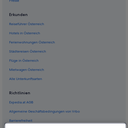
Presse
Erkunden
Reiseführer Österreich
Hotels in Österreich
Ferienwohnungen Österreich
Städtereisen Österreich
Flüge in Österreich
Mietwagen Österreich
Alle Unterkunftsarten
Richtlinien
Expedia.at AGB
Allgemeine Geschäftsbedingungen von Vrbo
Barrierefreiheit