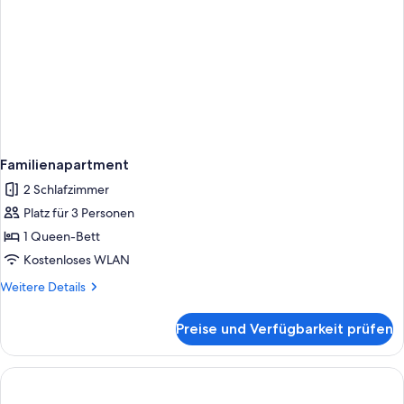
Familienapartment
2 Schlafzimmer
Platz für 3 Personen
1 Queen-Bett
Kostenloses WLAN
Weitere
Weitere Details
Details
für
Preise und Verfügbarkeit prüfen
Familienapartment