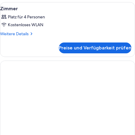
Alle
Allergikerbettwaren, Zimmersafe, ko
3
Zimmer
Fotos
Platz für 4 Personen
für
Kostenloses WLAN
Zimmer
anzeigen
Weitere
Weitere Details
Details
für
Preise und Verfügbarkeit prüfen
Zimmer