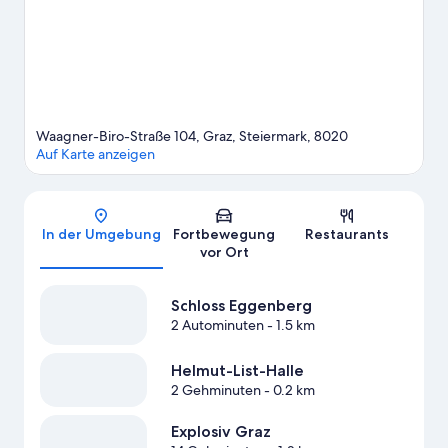
doch einmal hier vorbei: Explosiv Graz oder Next Liberty. Die
Umgebung bietet viele Möglichkeiten für Outdoor-Abenteuer,
etwa auf den Wander-/Radwegen.
Zum Reiseführer für Graz
Waagner-Biro-Straße 104, Graz, Steiermark, 8020
Auf Karte anzeigen
Karte
In der Umgebung
Fortbewegung
Restaurants
vor Ort
Schloss Eggenberg
2 Autominuten
- 1.5 km
Helmut-List-Halle
2 Gehminuten
- 0.2 km
Explosiv Graz