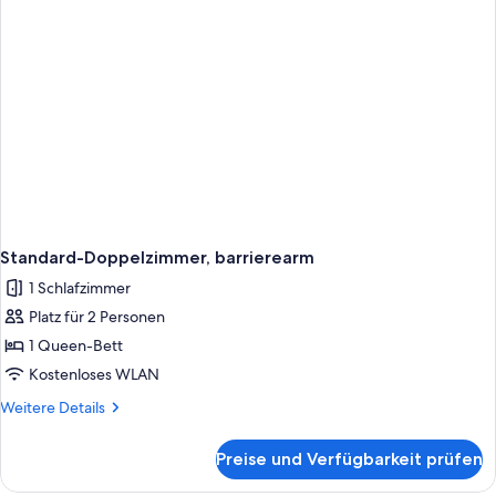
Standard-Doppelzimmer, barrierearm
1 Schlafzimmer
Platz für 2 Personen
1 Queen-Bett
Kostenloses WLAN
Weitere
Weitere Details
Details
für
Preise und Verfügbarkeit prüfen
Standard-
Doppelzimmer,