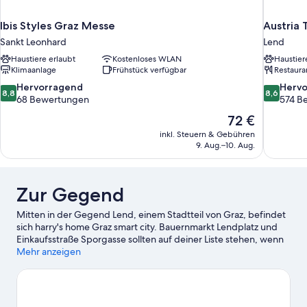
Ibis Styles Graz Messe
Austria
Sankt Leonhard
Lend
Haustiere erlaubt
Kostenloses WLAN
Haustier
Klimaanlage
Frühstück verfügbar
Restaura
8.8
8.6
Hervorragend
Herv
8,8
8,6
von
von
68 Bewertungen
574 B
10,
10,
Der
72 €
Hervorragend,
Hervorrag
Preis
inkl. Steuern & Gebühren
68
574
beträgt
9. Aug.–10. Aug.
Bewertungen
Bewertun
72 €
Zur Gegend
Mitten in der Gegend Lend, einem Stadtteil von Graz, befindet
sich harry's home Graz smart city. Bauernmarkt Lendplatz und
Einkaufsstraße Sporgasse sollten auf deiner Liste stehen, wenn
du gerne shoppen gehst. Wenn du dagegen lieber die Natur
Mehr anzeigen
der Region bewunderst, bieten sich folgende Ziele an:
Planetengarten und Schloss Eggenberg. Du möchtest deinen
Aufenthalt in der Stadt mit dem Besuch eines spannenden
Events oder einer Sportveranstaltung aufpeppen? Dann schau