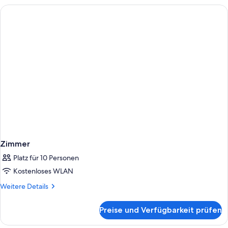
barrierearm
Zimmer
Platz für 10 Personen
Kostenloses WLAN
Weitere
Weitere Details
Details
für
Preise und Verfügbarkeit prüfen
Zimmer