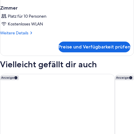
Zimmer
Platz für 10 Personen
Kostenloses WLAN
Weitere
Weitere Details
Details
für
Preise und Verfügbarkeit prüfen
Zimmer
Vielleicht gefällt dir auch
Ibis Styles Graz Messe
Austria 
Anzeige
Anzeige