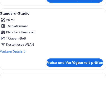
Doppel-
oder
Alle
Ein modernes Hotelzimmer mit einem g
3
-
Standard-Studio
Fotos
Zweibettzimmer
25 m²
für
1 Schlafzimmer
Standard-
Studio
Platz für 2 Personen
anzeigen
1 Queen-Bett
Kostenloses WLAN
Weitere
Weitere Details
Details
für
Preise und Verfügbarkeit prüfen
Standard-
Studio