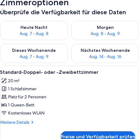
Zimmeroptionen
Überprüfe die Verfügbarkeit für diese Daten
Überprüfe die Verfügbarkeit für heute Nacht, Aug. 7 - Aug. 8.
Überprüfe die Verfügbarkeit f
Heute Nacht
Morgen
Aug. 7 - Aug. 8
Aug. 8 - Aug. 9
Überprüfe die Verfügbarkeit für dieses Wochenende, Aug. 7 - 
Überprüfe die Verfügbarkeit f
Dieses Wochenende
Nächstes Wochenende
Aug. 7 - Aug. 9
Aug. 14 - Aug. 16
Alle
Ein Hotelzimmer mit zwei Betten, ein
2
Standard-Doppel- oder -Zweibettzimmer
Fotos
20 m²
für
1 Schlafzimmer
Standard-
Doppel-
Platz für 2 Personen
oder
1 Queen-Bett
-
Kostenloses WLAN
Zweibettzimmer
Weitere
Weitere Details
anzeigen
Details
für
Preise und Verfügbarkeit prüfen
Standard-