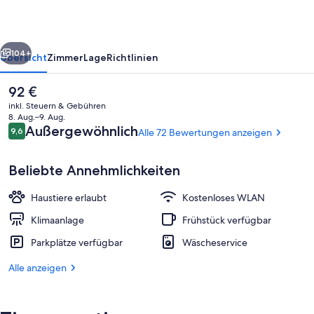
city
rück
Weiter
104+
Übersicht
Zimmer
Lage
Richtlinien
Der
92 €
aktuelle
inkl. Steuern & Gebühren
Preis
8. Aug.–9. Aug.
beträgt
Bewertungen
Außergewöhnlich
9,6
Alle 72 Bewertungen anzeigen
9,6 von 10.
92 €.
Beliebte Annehmlichkeiten
Haustiere erlaubt
Kostenloses WLAN
Tägliches Frühstücksbuffet gegen Ge
Klimaanlage
Frühstück verfügbar
Parkplätze verfügbar
Wäscheservice
Alle anzeigen