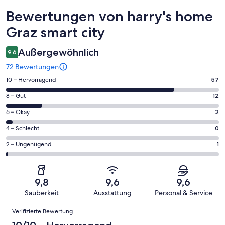
Bewertungen
Bewertungen von harry's home
Graz smart city
Außergewöhnlich
9,6
72 Bewertungen
57
10 – Hervorragend
57
von
12
8 – Gut
12
insgesamt
von
72
2
6 – Okay
2
insgesamt
Gästebewertungen
von
72
0
4 – Schlecht
0
haben
insgesamt
Gästebewertungen
von
eine
72
1
2 – Ungenügend
1
haben
insgesamt
Bewertung
Gästebewertungen
von
eine
72
von
haben
insgesamt
Bewertung
Gästebewertungen
10
eine
72
von
haben
9,8
9,6
9,6
-
Bewertung
Gästebewertungen
8
eine
Sauberkeit
Ausstattung
Personal & Service
Hervorragend
von
haben
-
Bewertung
Bewertungen
6
eine
Gut
Verifizierte Bewertung
von
-
Bewertung
4