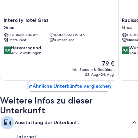
IntercityHotel
Radisso
IntercityHotel Graz
Radiss
Graz
Hotel
Gries
Gries
Gries
Graz
Haustiere erlaubt
Kostenloses WLAN
Hausti
Gries
Restaurant
Klimaanlage
Klimaa
8.8
9.0
Hervorragend
Wun
8,8
9,0
von
von
432 Bewertungen
264 
10,
10,
Der
79 €
Hervorragend,
Wunder
Preis
432
264
inkl. Steuern & Gebühren
beträgt
23. Aug.–24. Aug.
Bewertungen
Bewert
79 €
Ähnliche Unterkünfte vergleichen
Weitere Infos zu dieser
Unterkunft
Ausstattung der Unterkunft
Internet