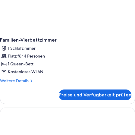
Familien-Vierbettzimmer
1 Schlafzimmer
Platz für 4 Personen
1 Queen-Bett
Kostenloses WLAN
Weitere
Weitere Details
Details
für
Preise und Verfügbarkeit prüfen
Familien-
Vierbettzimmer