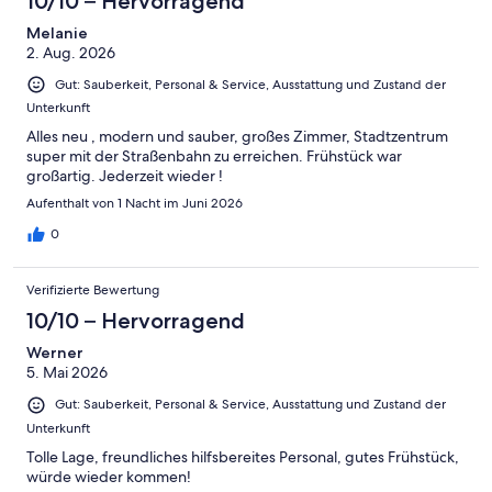
10/10 – Hervorragend
Okay
von
-
2
Melanie
Schlecht
2. Aug. 2026
-
Ungenügend
Gut: Sauberkeit, Personal & Service, Ausstattung und Zustand der
Unterkunft
Alles neu , modern und sauber, großes Zimmer, Stadtzentrum
super mit der Straßenbahn zu erreichen. Frühstück war
großartig. Jederzeit wieder !
Aufenthalt von 1 Nacht im Juni 2026
0
Verifizierte Bewertung
10/10 – Hervorragend
Werner
5. Mai 2026
Gut: Sauberkeit, Personal & Service, Ausstattung und Zustand der
Unterkunft
Tolle Lage, freundliches hilfsbereites Personal, gutes Frühstück,
würde wieder kommen!