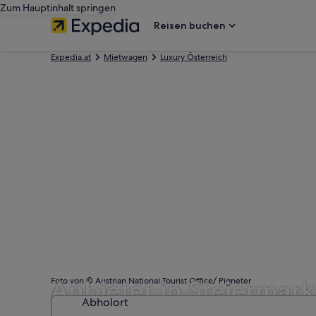
Zum Hauptinhalt springen
Reisen buchen
Expedia.at
Mietwagen
Luxury Österreich
Anbieter in Steiermar
Foto von © Austrian National Tourist Office/ Pigneter
Abholort