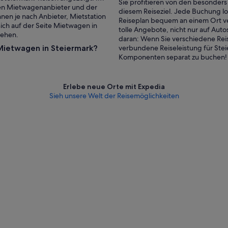
Sie profitieren von den besonder
enen Mietwagenanbieter und der
diesem Reiseziel. Jede Buchung l
nen je nach Anbieter, Mietstation
Reiseplan bequem an einem Ort verw
ich auf der Seite Mietwagen in
tolle Angebote, nicht nur auf Auto
sehen.
daran: Wenn Sie verschiedene Re
Mietwagen in Steiermark?
verbundene Reiseleistung für Steie
Komponenten separat zu buchen!
Erlebe neue Orte mit Expedia
Sieh unsere Welt der Reisemöglichkeiten