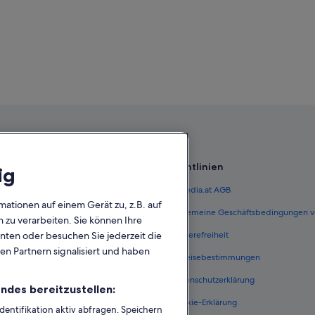
Richtlinien
ig
 Österreich
Expedia.at AGB
mationen auf einem Gerät zu, z.B. auf
terreich
Allgemeine Geschäftsbedingungen v
zu verarbeiten. Sie können Ihre
unten oder besuchen Sie jederzeit die
ungen Österreich
Barrierefreiheit
en Partnern signalisiert und haben
n Österreich
Einreisebestimmungen
erreich
Datenschutzerklärung
ndes bereitzustellen:
Österreich
Cookie-Erklärung
ntifikation aktiv abfragen. Speichern