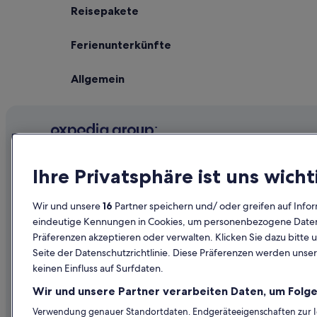
Reisepakete
Ferienunterkünfte
Allgemein
Unternehmen
Erkunden
Ihre Privatsphäre ist uns wicht
Über uns
Reiseführer
Wir und unsere
16
Partner speichern und/ oder greifen auf Infor
Jobs
Hotels in Ös
eindeutige Kennungen in Cookies, um personenbezogene Daten 
Präferenzen akzeptieren oder verwalten. Klicken Sie dazu bitte 
Unterkunft registrieren
Ferienwohn
Seite der Datenschutzrichtlinie. Diese Präferenzen werden unser
Partnerschaften
Städtereise
keinen Einfluss auf Surfdaten.
Werbung
Flüge in Öst
Wir und unsere Partner verarbeiten Daten, um Folge
Presse
Mietwagen 
Verwendung genauer Standortdaten. Endgeräteeigenschaften zur Ide