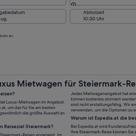
Am Abholort
kgabedatum
Abholzeit
Aug.
ebühr an.
Luxus Mietwagen für Steiermark-Re
Reisen?
Jedes Mietwagenangebot hat eine 
können kostenlos storniert werde
eziel Luxus-Mietwagen im Angebot.
sind nicht erstattungsfähig. Wir e
.at, um das für Sie am besten
verwenden, um die Optionen zu seh
 gewöhnlich die größte Auswahl an
Warum ist Expedia.at die b
 Reiseziel Steiermark?
Bei Expedia.at wird Kundenzufrie
Ihre Steiermark-Reise können Sie
Steiermark-Reisen angezeigt. Im