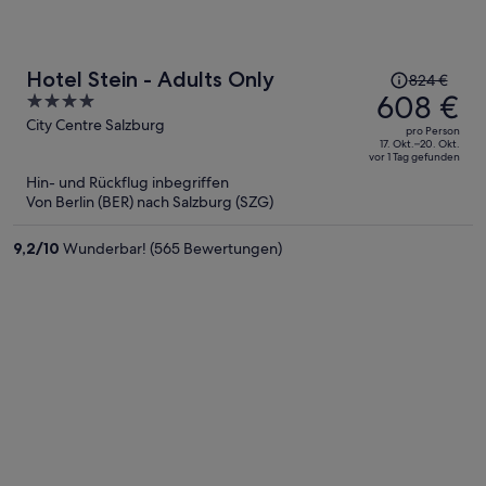
Der
Hotel Stein - Adults Only
824 €
Preis
608 €
4
betrug
out
City Centre Salzburg
pro Person
824 €,
of
17. Okt.–20. Okt.
vor 1 Tag gefunden
jetzt
5
Hin- und Rückflug inbegriffen
beträgt
Von Berlin (BER) nach Salzburg (SZG)
er
608 €
9,2
/
10
Wunderbar! (565 Bewertungen)
pro
Person