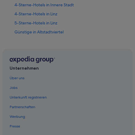
4-Sterne-Hotels in Innere Stadt
4-Sterne-Hotels in Linz
5-Sterne-Hotels in Linz
Günstige in Altstadtviertel
Hotels nahe Ars Electronica Center
Hotels nahe Bischofshof
Hotels nahe Casino Linz
Hotels mit Casino in Innenstadt
Unternehmen
Hotels mit Klimaanlage in Innenstadt
Über uns
Hotels mit Suiten in Innenstadt
Jobs
Innenstadt: Hotels
Unterkunft registrieren
Innere Stadt: Hotels
Partnerschaften
Ferienwohnungen in Linz
Werbung
Campingplätze in Linz
Presse
Chalets in Linz