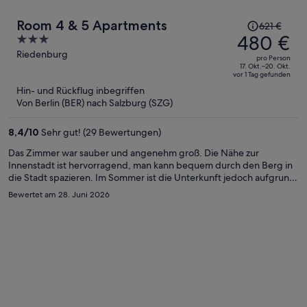
Der
Room 4 & 5 Apartments
621 €
Preis
480 €
3
betrug
out
Riedenburg
pro Person
621 €,
of
17. Okt.–20. Okt.
vor 1 Tag gefunden
jetzt
5
Hin- und Rückflug inbegriffen
beträgt
Von Berlin (BER) nach Salzburg (SZG)
er
480 €
8,4
/
10
Sehr gut! (29 Bewertungen)
pro
Person
Das Zimmer war sauber und angenehm groß. Die Nähe zur
Innenstadt ist hervorragend, man kann bequem durch den Berg in
die Stadt spazieren. Im Sommer ist die Unterkunft jedoch aufgrund
der enormen Hitzeentwicklung nicht zu empfehlen. Es gibt keine
Bewertet am 28. Juni 2026
Klimaanlage. Leider war es im Zimmer so heiß, dass ich nicht dort
übernachten konnte und nach 22:00 Uhr wieder abgereist bin.