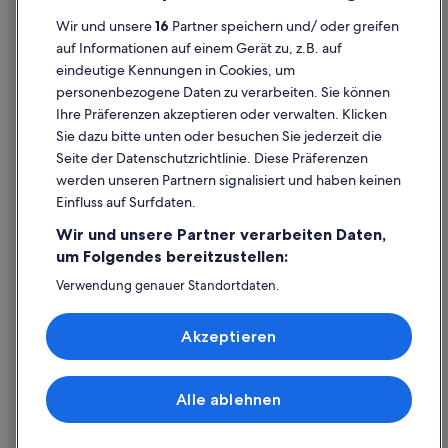
Datenschutzerklärung
Hotels mit WLAN in Linz
Wir und unsere
16
Partner speichern und/ oder greifen
Cookie-Erklärung
auf Informationen auf einem Gerät zu, z.B. auf
Haustierfreundliche in Linz
eindeutige Kennungen in Cookies, um
Rechtliche Hinweise/Kontakt
Independent Hotels in Linz
personenbezogene Daten zu verarbeiten. Sie können
Inhaltsrichtlinien und Melden von Inhalten
Romantische in Linz
Ihre Präferenzen akzeptieren oder verwalten. Klicken
Sie dazu bitte unten oder besuchen Sie jederzeit die
Nachhaltige in Linz
Hilfe
Seite der Datenschutzrichtlinie. Diese Präferenzen
Nh Hotels in Linz
werden unseren Partnern signalisiert und haben keinen
Hilfe
Ski in Linz
Einfluss auf Surfdaten.
Buchung ändern oder stornieren
Strand in Linz
Wir und unsere Partner verarbeiten Daten,
Rückerstattungsprozess und Zeitrahmen
um Folgendes bereitzustellen:
Hotels mit Wellnessbereich in Linz
Buchen Sie einen Flug mit einer Gutschrift bei der Fluggesellschaft
Verwendung genauer Standortdaten.
Linz Hotels
Endgeräteeigenschaften zur Identifikation aktiv abfragen.
Internationale Reisedokumente
Hütten in Linz
Speichern von oder Zugriff auf Informationen auf einem
Akzeptieren
Endgerät. Personalisierte Werbung und Inhalte, Messung
Landhäuser in Linz
von Werbeleistung und der Performance von Inhalten,
Zielgruppenforschung sowie Entwicklung und
Private Ferienhäuser in Linz
Verbesserung von Angeboten.
Alle ablehnen
© 2026 Expedia, Inc., ein Unternehmen der Expedia Group. Alle Rechte
Schlösser in Linz
Liste der Partner (Lieferanten)
vorbehalten. Expedia und das Expedia-Logo sind Handelsmarken oder
eingetragene Handelsmarken von Expedia, Inc.
Hotels nahe Linzer Landhaus