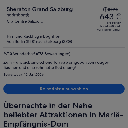
Der
Sheraton Grand Salzburg
839 €
Preis
643 €
5
betrug
out
City Centre Salzburg
pro Person
839 €,
of
17. Okt.–20. Okt.
vor 1 Tag gefunden
jetzt
5
Hin- und Rückflug inbegriffen
beträgt
Von Berlin (BER) nach Salzburg (SZG)
er
643 €
9
/
10
Wunderbar! (673 Bewertungen)
pro
Person
Zum Frühstück eine schöne Terrasse umgeben von riesigen
Bäumen und eine sehr nette Bedienung!
Bewertet am 16. Juli 2026
Reisedaten auswählen
Übernachte in der Nähe
beliebter Attraktionen in Mariä-
Empfängnis-Dom