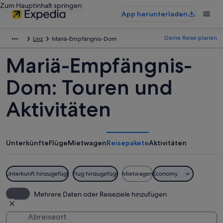
Zum Hauptinhalt springen
App herunterladen
Deine Reise planen
Linz
Mariä-Empfängnis-Dom
Mariä-Empfängnis-
Dom: Touren und
Aktivitäten
Unterkünfte
Flüge
Mietwagen
Reisepakete
Aktivitäten
Unterkunft hinzugefügt
Flug hinzugefügt
Mietwagen
Economy
Mehrere Daten oder Reiseziele hinzufügen
Abreiseort