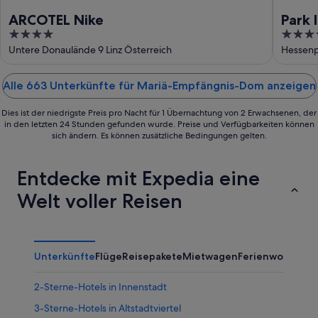
ARCOTEL Nike
Park 
4
4
out
out
Untere Donaulände 9 Linz Österreich
Hessenpl
of
of
5
5
Alle 663 Unterkünfte für Mariä-Empfängnis-Dom anzeigen
Dies ist der niedrigste Preis pro Nacht für 1 Übernachtung von 2 Erwachsenen, der
in den letzten 24 Stunden gefunden wurde. Preise und Verfügbarkeiten können
sich ändern. Es können zusätzliche Bedingungen gelten.
Entdecke mit Expedia eine
Welt voller Reisen
Unterkünfte
Flüge
Reisepakete
Mietwagen
Ferienwohnung
2-Sterne-Hotels in Innenstadt
3-Sterne-Hotels in Altstadtviertel