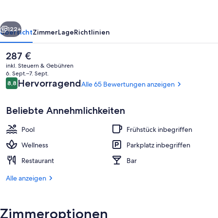
&
Spa
rück
Weiter
122+
Übersicht
Zimmer
Lage
Richtlinien
Der
287 €
aktuelle
inkl. Steuern & Gebühren
Preis
6. Sept.–7. Sept.
beträgt
Bewertungen
Hervorragend
8,8
Alle 65 Bewertungen anzeigen
8,8 von 10.
287 €.
Beliebte Annehmlichkeiten
Pool
Frühstück inbegriffen
Am Strand, Liegestühle, Sonnenschirm
Wellness
Parkplatz inbegriffen
Restaurant
Bar
Alle anzeigen
Zimmeroptionen