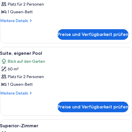
Whirlpool
Platz für 2 Personen
anzeigen
1 Queen-Bett
Weitere
Weitere Details
Details
für
Preise und Verfügbarkeit prüfen
Junior-
Suite,
Whirlpool
Alle
Ein Poolbereich mit Sonnensegel, Lie
5
Suite, eigener Pool
Fotos
Blick auf den Garten
für
60 m²
Suite,
eigener
Platz für 2 Personen
Pool
1 Queen-Bett
anzeigen
Weitere
Weitere Details
Details
für
Preise und Verfügbarkeit prüfen
Suite,
eigener
Pool
Alle
Ein modernes Hotelzimmer mit Bett, Sofa
5
Superior-Zimmer
Fotos