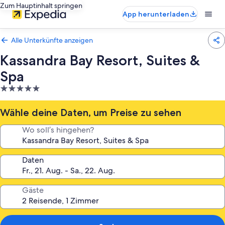
Zum Hauptinhalt springen
App herunterladen
Alle Unterkünfte anzeigen
Kassandra Bay Resort, Suites &
Spa
5.0-
Sterne-
Unterkunft
Wähle deine Daten, um Preise zu sehen
Wo soll’s hingehen?
Daten
Gäste