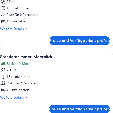
29 m²
für
1 Schlafzimmer
Superior-
Zimmer
Platz für 2 Personen
anzeigen
1 Queen-Bett
Weitere
Weitere Details
Details
für
Preise und Verfügbarkeit prüfen
Superior-
Zimmer
Alle
Ein modernes Hotelzimmer mit einem g
6
Standardzimmer, Meerblick
Fotos
Blick aufs Meer
für
20 m²
Standardzimmer,
Meerblick
1 Schlafzimmer
anzeigen
Platz für 2 Personen
2 Einzelbetten
Weitere
Weitere Details
Details
für
Preise und Verfügbarkeit prüfen
Standardzimmer,