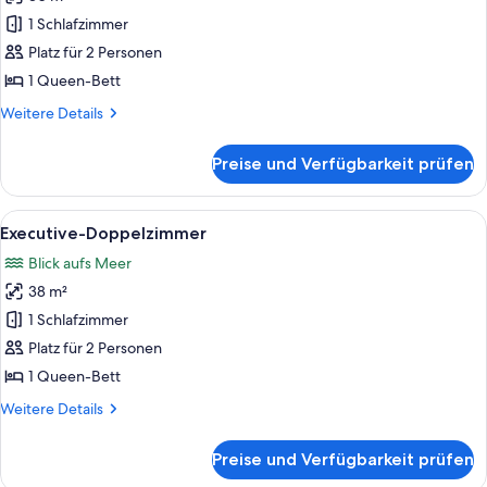
Superior-
Doppelzimmer,
1 Schlafzimmer
Meerblick
Platz für 2 Personen
anzeigen
1 Queen-Bett
Weitere
Weitere Details
Details
für
Preise und Verfügbarkeit prüfen
Superior-
Doppelzimmer,
Meerblick
Alle
Ein modernes Hotelzimmer mit Bett, Sc
12
Executive-Doppelzimmer
Fotos
Blick aufs Meer
für
38 m²
Executive-
Doppelzimmer
1 Schlafzimmer
anzeigen
Platz für 2 Personen
1 Queen-Bett
Weitere
Weitere Details
Details
für
Preise und Verfügbarkeit prüfen
Executive-
Doppelzimmer