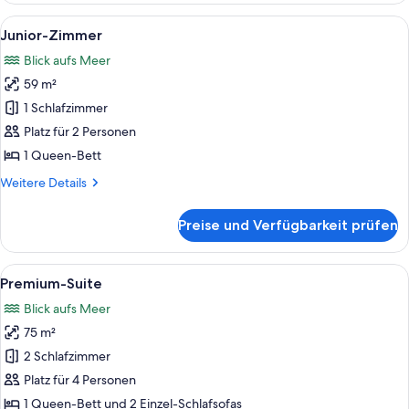
Alle
Ein modernes Schlafzimmer mit einem 
3
Junior-Zimmer
Fotos
Blick aufs Meer
für
59 m²
Junior-
Zimmer
1 Schlafzimmer
anzeigen
Platz für 2 Personen
1 Queen-Bett
Weitere
Weitere Details
Details
für
Preise und Verfügbarkeit prüfen
Junior-
Zimmer
Alle
Ein Poolbereich mit Holzliegen, einer 
9
Premium-Suite
Fotos
Blick aufs Meer
für
75 m²
Premium-
Suite
2 Schlafzimmer
anzeigen
Platz für 4 Personen
1 Queen-Bett und 2 Einzel-Schlafsofas