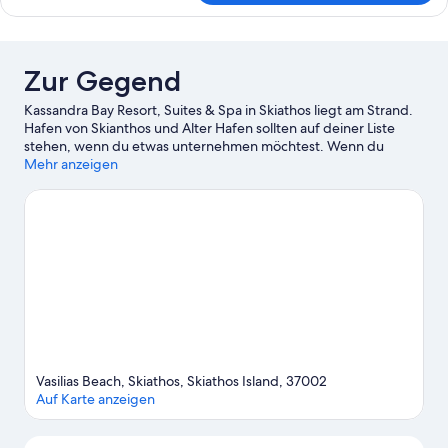
Zur Gegend
Kassandra Bay Resort, Suites & Spa in Skiathos liegt am Strand.
Hafen von Skianthos und Alter Hafen sollten auf deiner Liste
stehen, wenn du etwas unternehmen möchtest. Wenn du
dagegen lieber die Natur der Region bewunderst, bieten sich
Mehr anzeigen
folgende Ziele an: Strand Koukounaries und Strand Vassilias.
Erlebe Wasserspaß pur beim Jetskifahren und beim Tauchen
ganz in der Nähe oder genieße einfach die Natur beim Reiten
oder auf den Wander-/Radwegen.
Zum Reiseführer für
Skiathos
Weitere Resorts in Skiathos anzeigen
Vasilias Beach, Skiathos, Skiathos Island, 37002
Auf Karte anzeigen