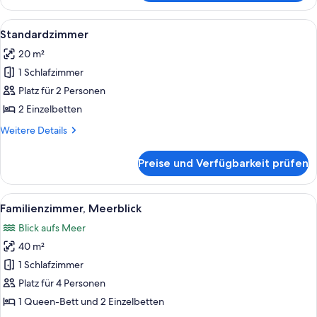
Meerblick
Alle
Standardzimmer | Zimmersafe, Verdunk
4
Standardzimmer
Fotos
20 m²
für
1 Schlafzimmer
Standardzimmer
anzeigen
Platz für 2 Personen
2 Einzelbetten
Weitere
Weitere Details
Details
für
Preise und Verfügbarkeit prüfen
Standardzimmer
Alle
Ein modernes Hotelzimmer mit einem g
5
Familienzimmer, Meerblick
Fotos
Blick aufs Meer
für
40 m²
Familienzimmer,
Meerblick
1 Schlafzimmer
anzeigen
Platz für 4 Personen
1 Queen-Bett und 2 Einzelbetten