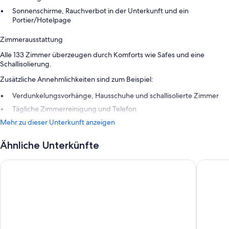
Sonnenschirme, Rauchverbot in der Unterkunft und ein
Portier/Hotelpage
Zimmerausstattung
Alle 133 Zimmer überzeugen durch Komforts wie Safes und eine
Schallisolierung.
Zusätzliche Annehmlichkeiten sind zum Beispiel:
Verdunkelungsvorhänge, Hausschuhe und schallisolierte Zimmer
Tägliche Zimmerreinigung und Telefon
Mehr zu dieser Unterkunft anzeigen
Ähnliche Unterkünfte
The Water Suites
Skiathos