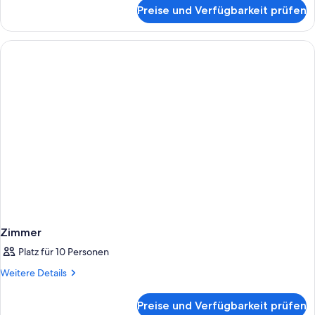
für
Preise und Verfügbarkeit prüfen
Zimmer
Zimmer
Platz für 10 Personen
Weitere
Weitere Details
Details
für
Preise und Verfügbarkeit prüfen
Zimmer