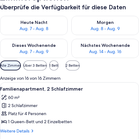
Überprüfe die Verfügbarkeit für diese Daten
Überprüfe die Verfügbarkeit für heute Nacht, Aug. 7 - Aug. 8.
Überprüfe die Verfügbarkeit f
Heute Nacht
Morgen
Aug. 7 - Aug. 8
Aug. 8 - Aug. 9
Überprüfe die Verfügbarkeit für dieses Wochenende, Aug. 7 - 
Überprüfe die Verfügbarkeit f
Dieses Wochenende
Nächstes Wochenende
Aug. 7 - Aug. 9
Aug. 14 - Aug. 16
Verfügbare
Alle Zimmer
Über 3 Betten
1 Bett
2 Betten
Filter
für
Anzeige von 16 von 16 Zimmern
Zimmer
Alle
Familienapartment, 2 Schlafzimmer | 
7
Familienapartment, 2 Schlafzimmer
Fotos
60 m²
für
2 Schlafzimmer
Familienapartment,
2 Schlafzimmer
Platz für 4 Personen
anzeigen
1 Queen-Bett und 2 Einzelbetten
Weitere
Weitere Details
Details