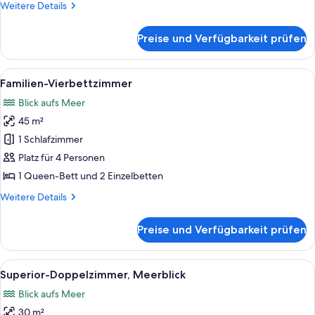
Weitere
Weitere Details
Details
für
Preise und Verfügbarkeit prüfen
Familienzimmer,
Meerblick
Alle
Ein modernes Hotelzimmer mit zwei Be
7
Familien-Vierbettzimmer
Fotos
Blick aufs Meer
für
45 m²
Familien-
Vierbettzimmer
1 Schlafzimmer
anzeigen
Platz für 4 Personen
1 Queen-Bett und 2 Einzelbetten
Weitere
Weitere Details
Details
für
Preise und Verfügbarkeit prüfen
Familien-
Vierbettzimmer
Alle
Ein modernes Hotelzimmer mit einem g
5
Superior-Doppelzimmer, Meerblick
Fotos
Blick aufs Meer
für
30 m²