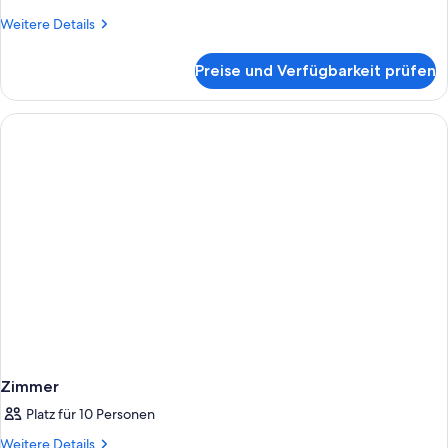
Weitere
Weitere Details
Details
für
Preise und Verfügbarkeit prüfen
Premium-
Suite
Zimmer
Platz für 10 Personen
Weitere
Weitere Details