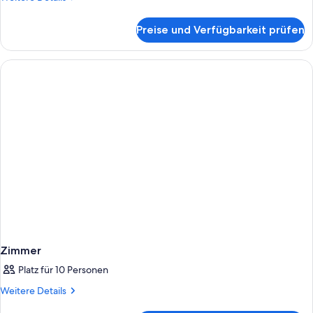
Details
für
Preise und Verfügbarkeit prüfen
Zimmer
Zimmer
Platz für 10 Personen
Weitere
Weitere Details
Details