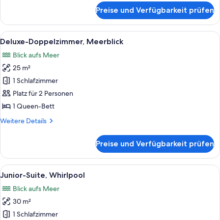
für
Preise und Verfügbarkeit prüfen
Familienapartment,
2 Schlafzimmer
Alle
Ein modernes Hotelzimmer mit einem Be
3
Deluxe-Doppelzimmer, Meerblick
Fotos
Blick aufs Meer
für
25 m²
Deluxe-
Doppelzimmer,
1 Schlafzimmer
Meerblick
Platz für 2 Personen
anzeigen
1 Queen-Bett
Weitere
Weitere Details
Details
für
Preise und Verfügbarkeit prüfen
Deluxe-
Doppelzimmer,
Meerblick
Alle
Ein Balkon mit Whirlpool, Sitzgelegen
4
Junior-Suite, Whirlpool
Fotos
Blick aufs Meer
für
30 m²
Junior-
Suite,
1 Schlafzimmer