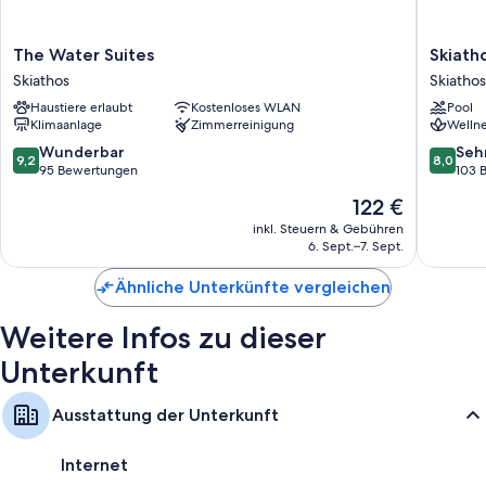
The
Skiathos
The Water Suites
Skiath
Water
Palace
Skiathos
Skiathos
Suites
Hotel
Haustiere erlaubt
Kostenloses WLAN
Pool
Skiathos
Skiathos
Klimaanlage
Zimmerreinigung
Wellne
9.2
8.0
Wunderbar
Seh
9,2
8,0
von
von
95 Bewertungen
103 
10,
10,
Der
122 €
Wunderbar,
Sehr
Preis
95
gut,
inkl. Steuern & Gebühren
beträgt
6. Sept.–7. Sept.
Bewertungen
103
122 €
Bewert
Ähnliche Unterkünfte vergleichen
Weitere Infos zu dieser
Unterkunft
Ausstattung der Unterkunft
Internet