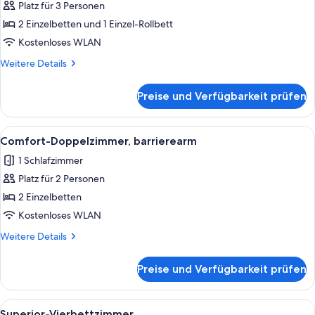
Platz für 3 Personen
Comfort-
Dreibettzimmer
2 Einzelbetten und 1 Einzel-Rollbett
anzeigen
Kostenloses WLAN
Weitere
Weitere Details
Details
für
Preise und Verfügbarkeit prüfen
Comfort-
Dreibettzimmer
Alle
Ein Hotelzimmer mit einem großen Bet
3
Comfort-Doppelzimmer, barrierearm
Fotos
1 Schlafzimmer
für
Platz für 2 Personen
Comfort-
Doppelzimmer,
2 Einzelbetten
barrierearm
Kostenloses WLAN
anzeigen
Weitere
Weitere Details
Details
für
Preise und Verfügbarkeit prüfen
Comfort-
Doppelzimmer,
barrierearm
Alle
Ein Hotelzimmer mit einem großen Bett,
3
Superior-Vierbettzimmer