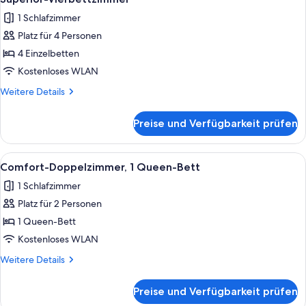
Fotos
1 Schlafzimmer
für
Platz für 4 Personen
Superior-
Vierbettzimmer
4 Einzelbetten
anzeigen
Kostenloses WLAN
Weitere
Weitere Details
Details
für
Preise und Verfügbarkeit prüfen
Superior-
Vierbettzimmer
Alle
Ein Hotelzimmer mit einem großen Bet
3
Comfort-Doppelzimmer, 1 Queen-Bett
Fotos
1 Schlafzimmer
für
Platz für 2 Personen
Comfort-
Doppelzimmer,
1 Queen-Bett
1
Kostenloses WLAN
Queen-
Weitere
Weitere Details
Bett
Details
anzeigen
für
Preise und Verfügbarkeit prüfen
Comfort-