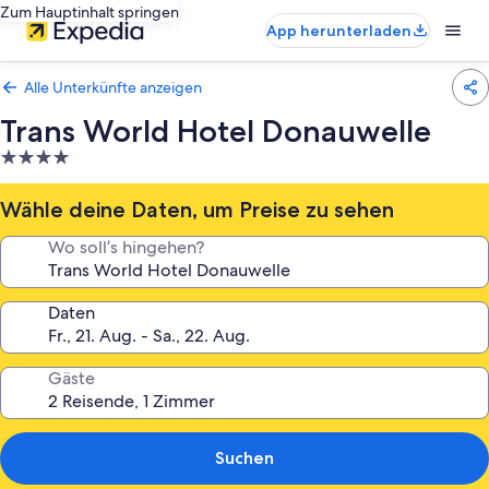
Zum Hauptinhalt springen
App herunterladen
Alle Unterkünfte anzeigen
Trans World Hotel Donauwelle
4.0-
Sterne-
Unterkunft
Wähle deine Daten, um Preise zu sehen
Wo soll’s hingehen?
Daten
Gäste
Suchen