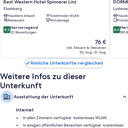
und eine Auswahl an Kopfkissen sowie Extras wie laptopgeeignete
Best
DORME
Best Western Hotel Spinnerei Linz
DORME
Arbeitsplätze und eine Klimaanlage.
Western
DeHo
Ebelsberg
Lustena
Hotel
Linz
Andere Ausstattungsmerkmale und Services sind unter anderem:
Haustiere erlaubt
Kostenloses WLAN
Hausti
Spinnerei
Lustena
Restaurant
Klimaanlage
Frühst
Linz
Badezimmer mit Duschen und kostenlosen Toilettenartikeln
Ebelsberg
8.6
8.6
Hervorragend
Her
8,6
8,6
26-Zoll-Flachbildfernseher mit Satellitenempfang
von
von
121 Bewertungen
185 
10,
10,
Kleiderschränke, Zimmerreinigung nur an bestimmten Tagen und
Der
76 €
Hervorragend,
Hervorr
Schreibtisch
Preis
121
185
inkl. Steuern & Gebühren
beträgt
30. Aug.–31. Aug.
Bewertungen
Bewert
76 €
Ähnliche Unterkünfte vergleichen
Weitere Infos zu dieser
Unterkunft
Ausstattung der Unterkunft
Internet
In allen Zimmern verfügbar: kostenloses WLAN
In einigen öffentlichen Bereichen verfügbar: kostenloser