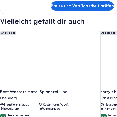
für
Preise und Verfügbarkeit prüfen
Suite
Vielleicht gefällt dir auch
Best Western Hotel Spinnerei Linz
harry’s 
Anzeige
Anzeige
Best Western Hotel Spinnerei Linz
harry’s 
Ebelsberg
Sankt Ma
Haustiere erlaubt
Kostenloses WLAN
Haustier
Restaurant
Klimaanlage
Klimaanl
8.6
8.8
Hervorragend
Herv