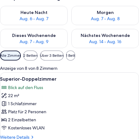
Überprüfe die Verfügbarkeit für heute Nacht, Aug. 6 - Aug. 7.
Überprüfe die Verfügbarkeit f
Heute Nacht
Morgen
Aug. 6 - Aug. 7
Aug. 7 - Aug. 8
Überprüfe die Verfügbarkeit für dieses Wochenende, Aug. 7 - 
Überprüfe die Verfügbarkeit f
Dieses Wochenende
Nächstes Wochenende
Aug. 7 - Aug. 9
Aug. 14 - Aug. 16
Verfügbare
Alle Zimmer
2 Betten
Über 3 Betten
1 Bett
Filter
für
Anzeige von 8 von 8 Zimmern
Zimmer
Alle
Ein Hotelzimmer mit einem großen Bett,
4
Superior-Doppelzimmer
Fotos
Blick auf den Fluss
für
22 m²
Superior-
Doppelzimmer
1 Schlafzimmer
anzeigen
Platz für 2 Personen
2 Einzelbetten
Kostenloses WLAN
Weitere
Weitere Details