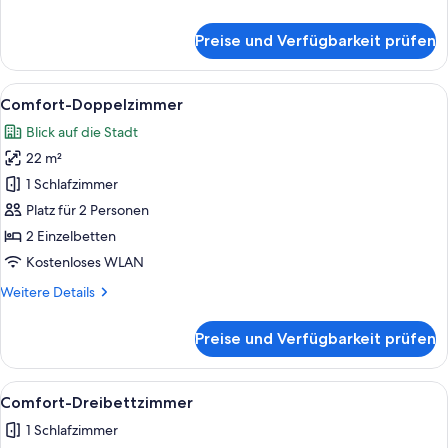
Details
für
Preise und Verfügbarkeit prüfen
Superior-
Doppelzimmer
Alle
Ein Hotelzimmer mit einem großen Bet
3
Comfort-Doppelzimmer
Fotos
Blick auf die Stadt
für
22 m²
Comfort-
Doppelzimmer
1 Schlafzimmer
anzeigen
Platz für 2 Personen
2 Einzelbetten
Kostenloses WLAN
Weitere
Weitere Details
Details
für
Preise und Verfügbarkeit prüfen
Comfort-
Doppelzimmer
Alle
Ein Hotelzimmer mit zwei Betten, eine
4
Comfort-Dreibettzimmer
Fotos
1 Schlafzimmer
für