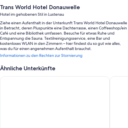
Trans World Hotel Donauwelle
Hotel im gehobenen Stil in Lustenau
Ziehe einen Aufenthalt in der Unterkunft Trans World Hotel Donauwelle
in Betracht, deren Pluspunkte eine Dachterrasse, einen Coffeeshop/ein
Café und eine Bibliothek umfassen. Besuche für etwas Ruhe und
Entspannung die Sauna. Textilreinigungsservice, eine Bar und
kostenloses WLAN in den Zimmern – hier findest du so gut wie alles,
was du für einen angenehmen Aufenthalt brauchst.
Informationen zu den Rechten zur Stornierung
Weitere Extras sind:
Ein Frühstücksbuffet (gegen Aufpreis), ein Fahrradverleih und
Ähnliche Unterkünfte
Parken ohne Service (kostenpflichtig)
Best Western Hotel Spinnerei Linz
DORMERO
Eine Ladestation für Elektroautos, ein Bankettsaal und ein Safe an
der Rezeption
Ein Hochzeitsservice, kostenlose Zeitungen und ein Souvenirladen
In den Gästebewertungen stechen das hilfsbereite Personal und
der ausgezeichnete allgemeine Zustand besonders hervor.
Zimmerausstattung
Alle 176 Zimmer bieten Annehmlichkeiten wie hochwertige Bettwaren