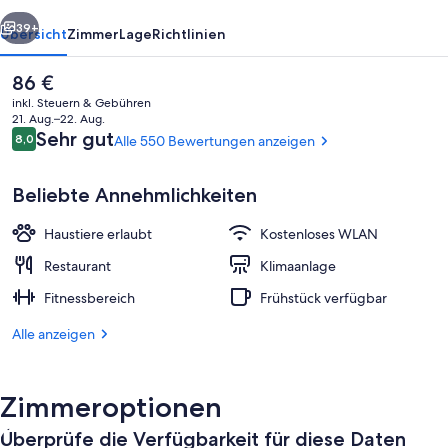
rück
Weiter
39+
Übersicht
Zimmer
Lage
Richtlinien
Der
86 €
aktuelle
inkl. Steuern & Gebühren
Preis
21. Aug.–22. Aug.
beträgt
Bewertungen
Sehr gut
8,0
Alle 550 Bewertungen anzeigen
8,0 von 10.
86 €.
Beliebte Annehmlichkeiten
Haustiere erlaubt
Kostenloses WLAN
Außenbereich
Restaurant
Klimaanlage
Fitnessbereich
Frühstück verfügbar
Alle anzeigen
Zimmeroptionen
Überprüfe die Verfügbarkeit für diese Daten