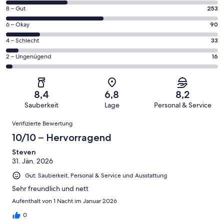
von
253
8 – Gut
253
insgesamt
von
550
90
6 – Okay
90
insgesamt
Gästebewertungen
von
550
33
4 – Schlecht
33
haben
insgesamt
Gästebewertungen
von
eine
550
16
2 – Ungenügend
16
haben
insgesamt
Bewertung
Gästebewertungen
von
eine
550
von
haben
insgesamt
Bewertung
Gästebewertungen
10
eine
550
von
haben
8,4
6,8
8,2
-
Bewertung
Gästebewertungen
8
eine
Sauberkeit
Lage
Personal & Service
Hervorragend
von
haben
-
Bewertung
Bewertungen
6
eine
Gut
Verifizierte Bewertung
von
-
Bewertung
4
10/10 – Hervorragend
Okay
von
-
2
Steven
Schlecht
31. Jän. 2026
-
Ungenügend
Gut: Sauberkeit, Personal & Service und Ausstattung
Sehr freundlich und nett
Aufenthalt von 1 Nacht im Januar 2026
0