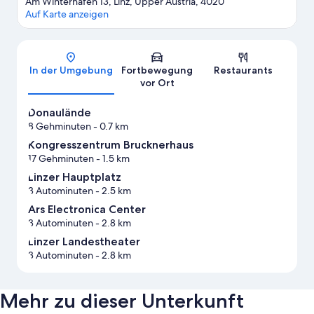
Am Winterhafen 13, Linz, Upper Austria, 4020
Auf Karte anzeigen
Karte
In der Umgebung
Fortbewegung
Restaurants
vor Ort
Donaulände
8 Gehminuten
- 0.7 km
Kongresszentrum Brucknerhaus
17 Gehminuten
- 1.5 km
Linzer Hauptplatz
3 Autominuten
- 2.5 km
Ars Electronica Center
3 Autominuten
- 2.8 km
Linzer Landestheater
3 Autominuten
- 2.8 km
Mehr zu dieser Unterkunft