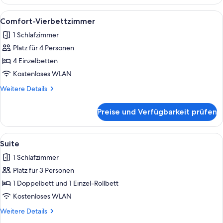
Doppelzimmer,
1
Alle
Ein Hotelzimmer mit zwei Betten, eine
3
Queen-
Comfort-Vierbettzimmer
Fotos
Bett
1 Schlafzimmer
für
Platz für 4 Personen
Comfort-
Vierbettzimmer
4 Einzelbetten
anzeigen
Kostenloses WLAN
Weitere
Weitere Details
Details
für
Preise und Verfügbarkeit prüfen
Comfort-
Vierbettzimmer
Alle
Ein Hotelzimmer mit einem großen Bet
3
Suite
Fotos
1 Schlafzimmer
für
Platz für 3 Personen
Suite
anzeigen
1 Doppelbett und 1 Einzel-Rollbett
Kostenloses WLAN
Weitere
Weitere Details
Details