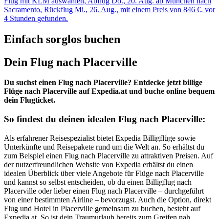
Flug mit KLM auswählen, Abflug Do., 20. Aug. ab München nach
Sacramento, Rückflug Mi., 26. Aug., mit einem Preis von 846 €. vor
4 Stunden gefunden.
Einfach sorglos buchen
Dein Flug nach Placerville
Du suchst einen Flug nach Placerville? Entdecke jetzt billige
Flüge nach Placerville auf Expedia.at und buche online bequem
dein Flugticket.
So findest du deinen idealen Flug nach Placerville:
Als erfahrener Reisespezialist bietet Expedia Billigflüge sowie
Unterkünfte und Reisepakete rund um die Welt an. So erhältst du
zum Beispiel einen Flug nach Placerville zu attraktiven Preisen. Auf
der nutzerfreundlichen Website von Expedia erhältst du einen
idealen Überblick über viele Angebote für Flüge nach Placerville
und kannst so selbst entscheiden, ob du einen Billigflug nach
Placerville oder lieber einen Flug nach Placerville – durchgeführt
von einer bestimmten Airline – bevorzugst. Auch die Option, direkt
Flug und Hotel in Placerville gemeinsam zu buchen, besteht auf
Expedia.at. So ist dein Traumurlaub bereits zum Greifen nah.