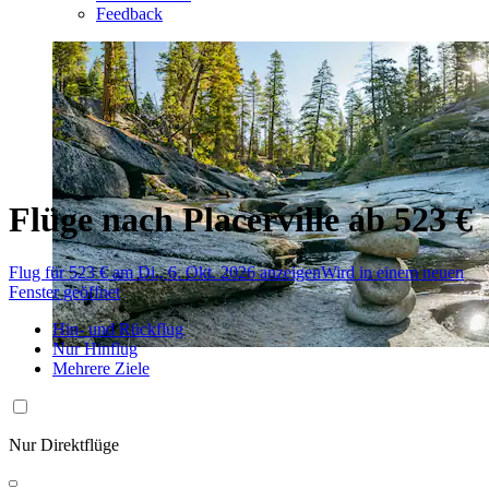
Feedback
Flüge nach Placerville ab 523 €
Flug für 523 € am Di., 6. Okt. 2026 anzeigen
Wird in einem neuen
Fenster geöffnet
Hin- und Rückflug
Nur Hinflug
Mehrere Ziele
Nur Direktflüge