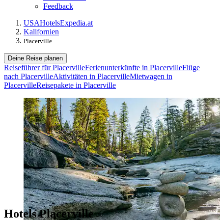
Feedback
USA
Hotels
Expedia.at
Kalifornien
Placerville
Deine Reise planen
Reiseführer für Placerville
Ferienunterkünfte in Placerville
Flüge
nach Placerville
Aktivitäten in Placerville
Mietwagen in
Placerville
Reisepakete in Placerville
Hotels Placerville