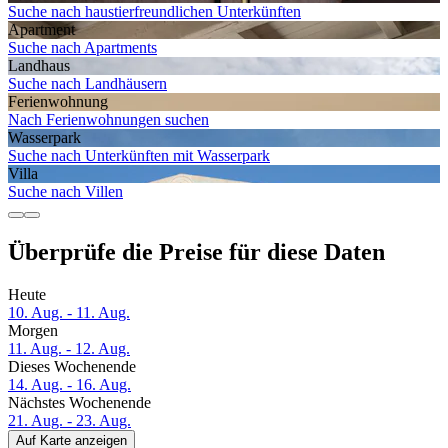
Suche nach haustierfreundlichen Unterkünften
Apartment
Suche nach Apartments
Landhaus
Suche nach Landhäusern
Ferien­wohnung
Nach Ferienwohnungen suchen
Wasserpark
Suche nach Unterkünften mit Wasserpark
Villa
Suche nach Villen
Überprüfe die Preise für diese Daten
Heute
10. Aug. - 11. Aug.
Morgen
11. Aug. - 12. Aug.
Dieses Wochenende
14. Aug. - 16. Aug.
Nächstes Wochenende
21. Aug. - 23. Aug.
Auf Karte anzeigen