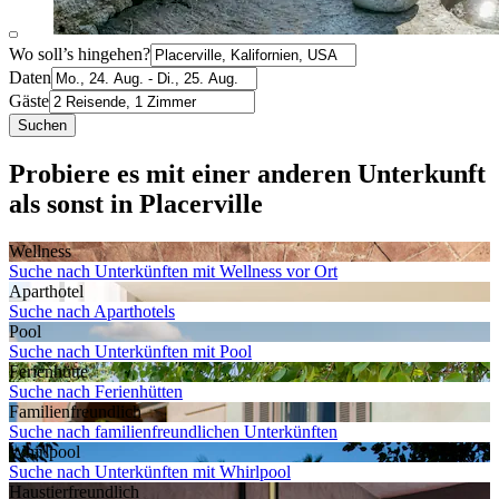
Wo soll’s hingehen?
Daten
Gäste
Suchen
Probiere es mit einer anderen Unterkunft
als sonst in Placerville
Wellness
Suche nach Unterkünften mit Wellness vor Ort
Aparthotel
Suche nach Aparthotels
Pool
Suche nach Unterkünften mit Pool
Ferienhütte
Suche nach Ferienhütten
Familien­freundlich
Suche nach familienfreundlichen Unterkünften
Whirlpool
Suche nach Unterkünften mit Whirlpool
Haustier­freundlich