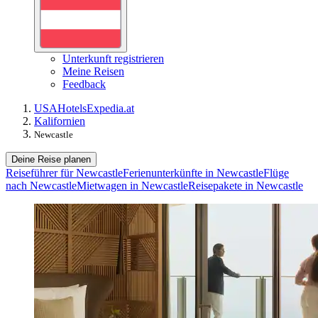
Unterkunft registrieren
Meine Reisen
Feedback
USA
Hotels
Expedia.at
Kalifornien
Newcastle
Deine Reise planen
Reiseführer für Newcastle
Ferienunterkünfte in Newcastle
Flüge
nach Newcastle
Mietwagen in Newcastle
Reisepakete in Newcastle