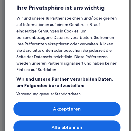
Einreisebestimmungen
Ihre Privatsphäre ist uns wichtig
Datenschutzerklärung
Wir und unsere
16
Partner speichern und/ oder greifen
Cookie-Erklärung
auf Informationen auf einem Gerät zu, z.B. auf
eindeutige Kennungen in Cookies, um
Rechtliche Hinweise/Kontakt
personenbezogene Daten zu verarbeiten. Sie können
Inhaltsrichtlinien und Melden von Inhalten
Ihre Präferenzen akzeptieren oder verwalten. Klicken
Sie dazu bitte unten oder besuchen Sie jederzeit die
Hilfe
Seite der Datenschutzrichtlinie. Diese Präferenzen
werden unseren Partnern signalisiert und haben keinen
Hilfe
Einfluss auf Surfdaten.
Buchung ändern oder stornieren
Wir und unsere Partner verarbeiten Daten,
Rückerstattungsprozess und Zeitrahmen
um Folgendes bereitzustellen:
Buchen Sie einen Flug mit einer Gutschrift bei der Fluggesellschaft
Verwendung genauer Standortdaten.
Endgeräteeigenschaften zur Identifikation aktiv abfragen.
Internationale Reisedokumente
Speichern von oder Zugriff auf Informationen auf einem
Akzeptieren
Endgerät. Personalisierte Werbung und Inhalte, Messung
von Werbeleistung und der Performance von Inhalten,
Zielgruppenforschung sowie Entwicklung und
Verbesserung von Angeboten.
Alle ablehnen
© 2026 Expedia, Inc., ein Unternehmen der Expedia Group. Alle Rechte
Liste der Partner (Lieferanten)