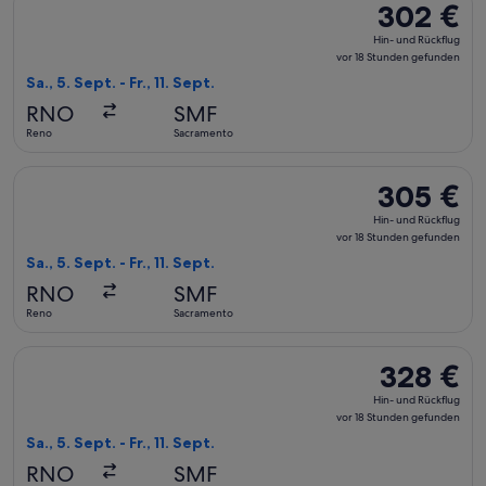
302 €
302 €
Hin-
Hin- und Rückflug
und
vor 18 Stunden gefunden
Rückflug,
Sa., 5. Sept. - Fr., 11. Sept.
vor
RNO
SMF
18 Stunden
Reno
Sacramento
gefunden
Flug mit Alaska Airlines auswählen, Abflug Sa., 5. Sept. ab 
305 €
305 €
Hin-
Hin- und Rückflug
und
vor 18 Stunden gefunden
Rückflug,
Sa., 5. Sept. - Fr., 11. Sept.
vor
RNO
SMF
18 Stunden
Reno
Sacramento
gefunden
Flug mit American Airlines auswählen, Abflug Sa., 5. Sept. a
328 €
328 €
Hin-
Hin- und Rückflug
und
vor 18 Stunden gefunden
Rückflug,
Sa., 5. Sept. - Fr., 11. Sept.
vor
RNO
SMF
18 Stunden