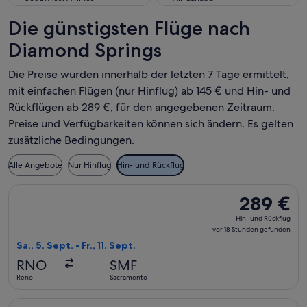
Die günstigsten Flüge nach
Diamond Springs
Die Preise wurden innerhalb der letzten 7 Tage ermittelt,
mit einfachen Flügen (nur Hinflug) ab 145 € und Hin- und
Rückflügen ab 289 €, für den angegebenen Zeitraum.
Preise und Verfügbarkeiten können sich ändern. Es gelten
zusätzliche Bedingungen.
Alle Angebote
Nur Hinflug
Hin- und Rückflug
Flug mit Alaska Airlines auswählen, Abflug Sa., 5. Sept. ab 
289 €
289 €
Hin-
Hin- und Rückflug
und
vor 18 Stunden gefunden
Rückflug,
Sa., 5. Sept. - Fr., 11. Sept.
vor
RNO
SMF
18 Stunden
Reno
Sacramento
gefunden
Flug mit Alaska Airlines auswählen, Abflug Sa., 5. Sept. ab 