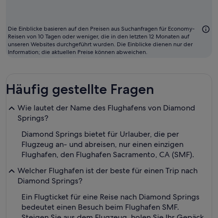
Regel
der
günstigste
Die Einblicke basieren auf den Preisen aus Suchanfragen für Economy-
Monat
Reisen von 10 Tagen oder weniger, die in den letzten 12 Monaten auf
unseren Websites durchgeführt wurden. Die Einblicke dienen nur der
zum
Information; die aktuellen Preise können abweichen.
Fliegen
Häufig gestellte Fragen
Wie lautet der Name des Flughafens von Diamond
Springs?
Diamond Springs bietet für Urlauber, die per
Flugzeug an- und abreisen, nur einen einzigen
Flughafen, den Flughafen Sacramento, CA (SMF).
Welcher Flughafen ist der beste für einen Trip nach
Diamond Springs?
Ein Flugticket für eine Reise nach Diamond Springs
bedeutet einen Besuch beim Flughafen SMF.
Steigen Sie aus dem Flugzeug, holen Sie Ihr Gepäck