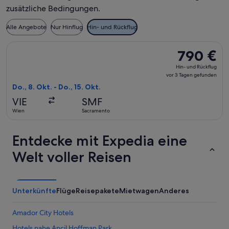
zusätzliche Bedingungen.
Alle Angebote
Nur Hinflug
Hin- und Rückflug
Flug mit Condor auswählen, Abflug Do., 8. Okt. ab Wien nach
790 €
790 €
Hin-
Hin- und Rückflug
und
vor 3 Tagen gefunden
Rückflug,
Do., 8. Okt. - Do., 15. Okt.
vor
VIE
SMF
3 Tagen
Wien
Sacramento
gefunden
Entdecke mit Expedia eine
Welt voller Reisen
Unterkünfte
Flüge
Reisepakete
Mietwagen
Anderes
Amador City Hotels
Hotels nahe Ancil Hoffman Park