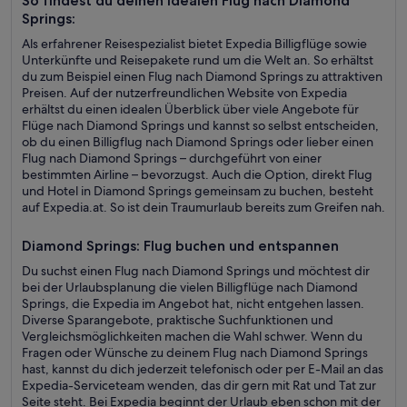
So findest du deinen idealen Flug nach Diamond
Springs:
Als erfahrener Reisespezialist bietet Expedia Billigflüge sowie
Unterkünfte und Reisepakete rund um die Welt an. So erhältst
du zum Beispiel einen Flug nach Diamond Springs zu attraktiven
Preisen. Auf der nutzerfreundlichen Website von Expedia
erhältst du einen idealen Überblick über viele Angebote für
Flüge nach Diamond Springs und kannst so selbst entscheiden,
ob du einen Billigflug nach Diamond Springs oder lieber einen
Flug nach Diamond Springs – durchgeführt von einer
bestimmten Airline – bevorzugst. Auch die Option, direkt Flug
und Hotel in Diamond Springs gemeinsam zu buchen, besteht
auf Expedia.at. So ist dein Traumurlaub bereits zum Greifen nah.
Diamond Springs: Flug buchen und entspannen
Du suchst einen Flug nach Diamond Springs und möchtest dir
bei der Urlaubsplanung die vielen Billigflüge nach Diamond
Springs, die Expedia im Angebot hat, nicht entgehen lassen.
Diverse Sparangebote, praktische Suchfunktionen und
Vergleichsmöglichkeiten machen die Wahl schwer. Wenn du
Fragen oder Wünsche zu deinem Flug nach Diamond Springs
hast, kannst du dich jederzeit telefonisch oder per E-Mail an das
Expedia-Serviceteam wenden, das dir gern mit Rat und Tat zur
Seite steht. Bei Expedia beginnt der Urlaub eben schon mit der