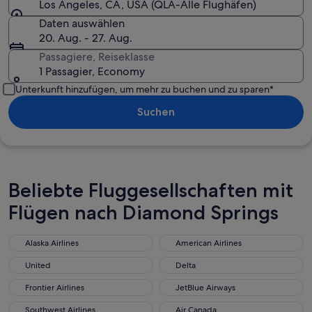
Los Angeles, CA, USA (QLA-Alle Flughäfen)
Daten auswählen
20. Aug. - 27. Aug.
Passagiere, Reiseklasse
1 Passagier, Economy
Unterkunft hinzufügen, um mehr zu buchen und zu sparen*
Suchen
Beliebte Fluggesellschaften mit
Flügen nach Diamond Springs
Alaska Airlines
American Airlines
Alaska Airlines
American Airlines
United
Delta
United
Delta
Frontier Airlines
JetBlue Airways
Frontier Airlines
JetBlue Airways
Southwest Airlines
Air Canada
Southwest Airlines
Air Canada