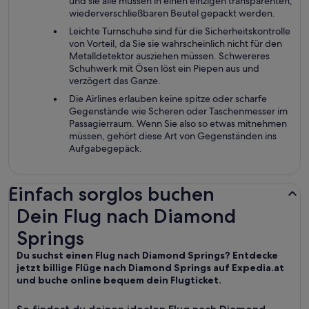
und sie alle müssen in einen einzigen transparenten,
wiederverschließbaren Beutel gepackt werden.
Leichte Turnschuhe sind für die Sicherheitskontrolle
von Vorteil, da Sie sie wahrscheinlich nicht für den
Metalldetektor ausziehen müssen. Schwereres
Schuhwerk mit Ösen löst ein Piepen aus und
verzögert das Ganze.
Die Airlines erlauben keine spitze oder scharfe
Gegenstände wie Scheren oder Taschenmesser im
Passagierraum. Wenn Sie also so etwas mitnehmen
müssen, gehört diese Art von Gegenständen ins
Aufgabegepäck.
Einfach sorglos buchen
Dein Flug nach Diamond Springs
Dein Flug nach Diamond
Springs
Du suchst einen Flug nach Diamond Springs? Entdecke
jetzt billige Flüge nach Diamond Springs auf Expedia.at
und buche online bequem dein Flugticket.