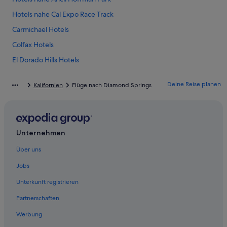
Hotels nahe Cal Expo Race Track
Carmichael Hotels
Colfax Hotels
El Dorado Hills Hotels
El Dorado Hotels
Deine Reise planen
Kalifornien
Flüge nach Diamond Springs
Fair Oaks Hotels
Folsom Hotels
Georgetown Hotels
Unternehmen
Kyburz Hotels
Über uns
Lake of the Pines: Hotels
Loomis Hotels
Jobs
Hotels nahe Marshall Gold Discovery State Historic Park
Unterkunft registrieren
Martell Hotels
Partnerschaften
Newcastle Hotels
Werbung