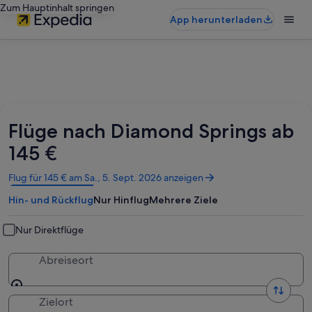
Zum Hauptinhalt springen
App herunterladen
Flüge nach Diamond Springs ab
145 €
Wird
Flug für 145 € am Sa., 5. Sept. 2026 anzeigen
in
Hin- und Rückflug
Nur Hinflug
Mehrere Ziele
einem
neuen
Fenster
Nur Direktflüge
geöffnet
Abreiseort
Zielort