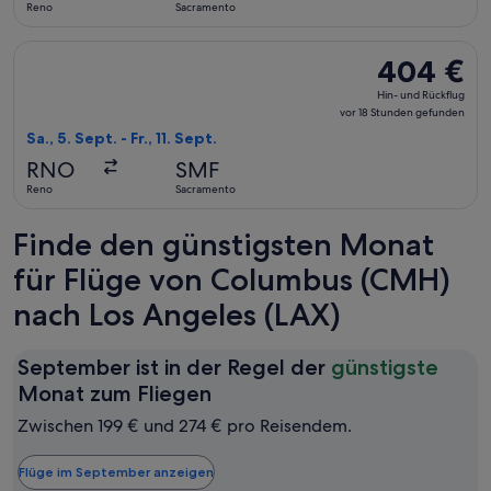
Reno
Sacramento
gefunden
Flug mit Delta auswählen, Abflug Sa., 5. Sept. ab Reno nach 
404 €
404 €
Hin-
Hin- und Rückflug
und
vor 18 Stunden gefunden
Rückflug,
Sa., 5. Sept. - Fr., 11. Sept.
vor
RNO
SMF
18 Stunden
Reno
Sacramento
gefunden
Finde den günstigsten Monat
für Flüge von Columbus (CMH)
nach Los Angeles (LAX)
September ist in der Regel der
günstigste
September
Monat zum Fliegen
ist
Zwischen 199 € und 274 € pro Reisendem.
in
der
Flüge im September anzeigen