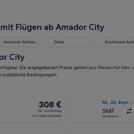
 mit Flügen ab Amador City
American Airlines
Delta
Southwest Airli
r City
erfügbar. Die angegebenen Preise gelten pro Person für Hin-
n zusätzliche Bedingungen.
, Abflug Mi., 23. Sept. ab Sacramento nach New York, Rückflu
Flug mit Alaska 
308 €
308 €
Mi., 23. Sept. -
Hin-
SMF
Hin- und Rückflug
und
vor 6 Tagen gefunden
Sacramento
Rückflug,
vor
 Abflug Mi., 23. Sept. ab Sacramento nach New York, Rückflug 
Flug mit America
6 Tagen