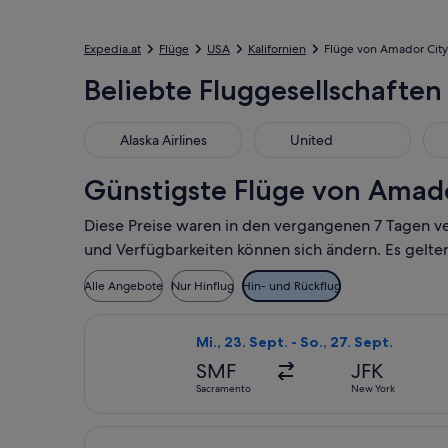
Expedia.at
Flüge
USA
Kalifornien
Flüge von Amador City
Beliebte Fluggesellschaften
Alaska Airlines
United
Günstigste Flüge von Amado
Diese Preise waren in den vergangenen 7 Tagen v
und Verfügbarkeiten können sich ändern. Es gelte
Alle Angebote
Nur Hinflug
Hin- und Rückflug
Flug mit American Airlines auswählen
Mi., 23. Sept. - So., 27. Sept.
SMF
JFK
Sacramento
New York
Flug mit JetBlue Airways auswählen,