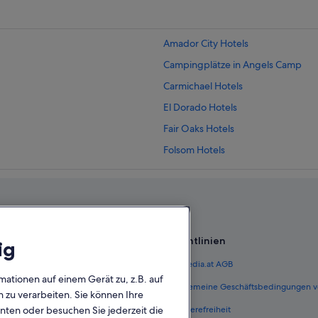
Amador City Hotels
Campingplätze in Angels Camp
Carmichael Hotels
El Dorado Hotels
Fair Oaks Hotels
Folsom Hotels
ate Park
Georgetown Hotels
Lodi Hotels
Hotels nahe Marshall Gold Discover
Orangevale Hotels
Richtlinien
ig
Placerville Hotels
 Österreich
Expedia.at AGB
Rancho Cordova Hotels
mationen auf einem Gerät zu, z.B. auf
terreich
Allgemeine Geschäftsbedingungen v
zu verarbeiten. Sie können Ihre
Rescue Hotels
unten oder besuchen Sie jederzeit die
ungen Österreich
Barrierefreiheit