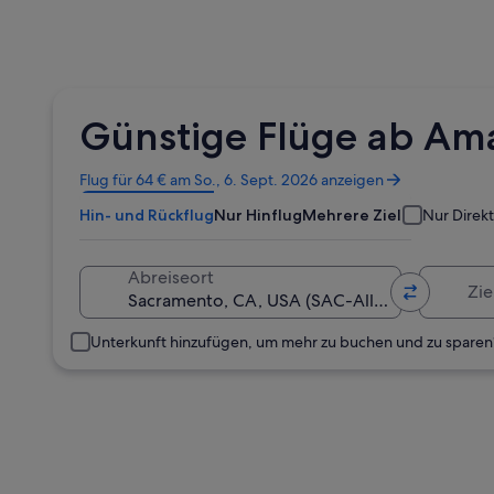
Günstige Flüge ab Ama
Wird
Flug für 64 € am So., 6. Sept. 2026 anzeigen
in
Hin- und Rückflug
Nur Hinflug
Mehrere Ziele
Nur Direk
einem
neuen
Fenster
Zielort
Abreiseort
geöffnet
Unterkunft hinzufügen, um mehr zu buchen und zu sparen