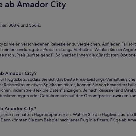
ge ab Amador City
gefunden
schen 308 € und 356 €.
ty zu vielen verschiedenen Reisezielen zu vergleichen. Auf jeden Fall sol
 ein besonders gutes Preis-Leistungs-Verhältnis. Wählen Sie ein Angebot
se nach „Preis (aufsteigend)“. So werden Ihnen die günstigsten Optione
ab Amador City?
r Flugtickets, sodass Sie sich das beste Preis-Leistungs-Verhältnis sic
Ihr Reisezeitraum etwas Spielraum bietet, können Sie von besonders bill
ichen, indem Sie „Flexible Daten“ anzeigen. Je nach Reiseziel sind Direk
kbestimmungen oder Gebühren sich auf den Gesamtpreis auswirken kö
 ab Amador City?
serer namhaften Flugreisepartner an. Wählen Sie die Fluglinie aus, die 
ann könnten Sie zum Beispiel nach jener Fluglinie filtern. Flüge ab Amado