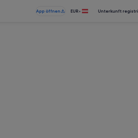
•
App öffnen
EUR
Unterkunft registr