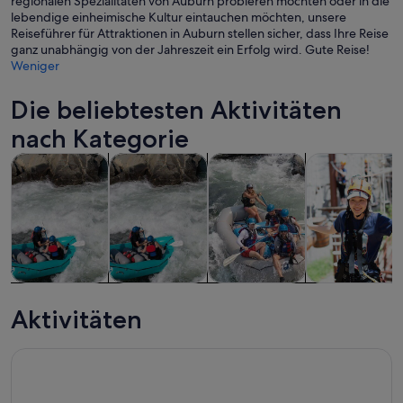
regionalen Spezialitäten von Auburn probieren möchten oder in die
lebendige einheimische Kultur eintauchen möchten, unsere
Reiseführer für Attraktionen in Auburn stellen sicher, dass Ihre Reise
ganz unabhängig von der Jahreszeit ein Erfolg wird. Gute Reise!
Weniger
Die beliebtesten Aktivitäten
nach Kategorie
Wird in einem neuen Tab geöffnet
Wird in einem neu
Wird in ein
Schiffs- und Bootstouren
Touren und Tagesausflüge
Wasseraktivitäten
Kurse & Works
Schiffs- und
Touren und
Wasseraktivitäten
Kurse &
Bootstouren
Tagesausflüge
Workshops
Aktivitäten
Aktivitäten in der Nähe von Quarry Park Adventures Rocklin