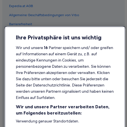
Expedia.at AGB
Allgemeine Geschäftsbedingungen von Vrbo
Barrierefreiheit
Einreisebestimmungen
Ihre Privatsphäre ist uns wichtig
Datenschutzerklärung
Wir und unsere
16
Partner speichern und/ oder greifen
Cookie-Erklärung
auf Informationen auf einem Gerät zu, z.B. auf
eindeutige Kennungen in Cookies, um
Rechtliche Hinweise/Kontakt
personenbezogene Daten zu verarbeiten. Sie können
Inhaltsrichtlinien und Melden von Inhalten
Ihre Präferenzen akzeptieren oder verwalten. Klicken
Sie dazu bitte unten oder besuchen Sie jederzeit die
Hilfe
Seite der Datenschutzrichtlinie. Diese Präferenzen
werden unseren Partnern signalisiert und haben keinen
Hilfe
Einfluss auf Surfdaten.
Buchung ändern oder stornieren
Wir und unsere Partner verarbeiten Daten,
Rückerstattungsprozess und Zeitrahmen
um Folgendes bereitzustellen:
Buchen Sie einen Flug mit einer Gutschrift bei der Fluggesellschaft
Verwendung genauer Standortdaten.
Endgeräteeigenschaften zur Identifikation aktiv abfragen.