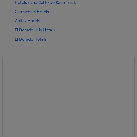
Hotels nahe Cal Expo Race Track
Carmichael Hotels
Colfax Hotels
El Dorado Hills Hotels
El Dorado Hotels
Fair Oaks Hotels
Folsom Hotels
Georgetown Hotels
Grass Valley Hotels
Lake of the Pines: Hotels
Hotels nahe Lola Montez House
Loomis Hotels
Hotels nahe Marshall Gold Discovery State Historic Park
Nevada City Hotels
Newcastle Hotels