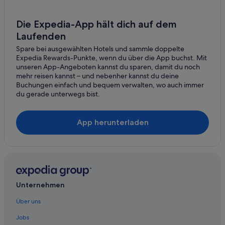
Günstige in North Sacramento
Hotels mit Meerblick in North Sacramento
Die Expedia-App hält dich auf dem
Laufenden
Orangevale Hotels
Spare bei ausgewählten Hotels und sammle doppelte
Placerville Hotels
Expedia Rewards-Punkte, wenn du über die App buchst. Mit
Rancho Cordova Hotels
unseren App-Angeboten kannst du sparen, damit du noch
mehr reisen kannst – und nebenher kannst du deine
Hotels nahe Red Hawk Casino
Buchungen einfach und bequem verwalten, wo auch immer
du gerade unterwegs bist.
Rescue Hotels
Rocklin Hotels
App herunterladen
Rosemont: Hotels
Roseville Hotels
Sacramento Hotels
Somerset Hotels
Unternehmen
Hotels nahe Time Out Spa
Über uns
Jobs