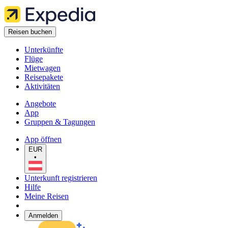
Reisen buchen
Unterkünfte
Flüge
Mietwagen
Reisepakete
Aktivitäten
Angebote
App
Gruppen & Tagungen
App öffnen
EUR
•
Unterkunft registrieren
Hilfe
Meine Reisen
Anmelden