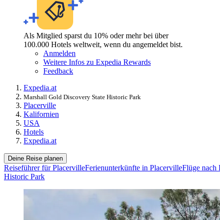
Als Mitglied sparst du 10% oder mehr bei über
100.000 Hotels weltweit, wenn du angemeldet bist.
Anmelden
Weitere Infos zu Expedia Rewards
Feedback
Expedia.at
Marshall Gold Discovery State Historic Park
Placerville
Kalifornien
USA
Hotels
Expedia.at
Deine Reise planen
Reiseführer für Placerville
Ferienunterkünfte in Placerville
Flüge nach P
Historic Park