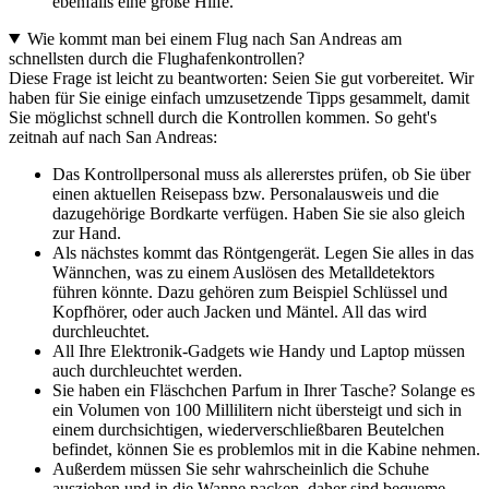
ebenfalls eine große Hilfe.
Wie kommt man bei einem Flug nach San Andreas am
schnellsten durch die Flughafenkontrollen?
Diese Frage ist leicht zu beantworten: Seien Sie gut vorbereitet. Wir
haben für Sie einige einfach umzusetzende Tipps gesammelt, damit
Sie möglichst schnell durch die Kontrollen kommen. So geht's
zeitnah auf nach San Andreas:
Das Kontrollpersonal muss als allererstes prüfen, ob Sie über
einen aktuellen Reisepass bzw. Personalausweis und die
dazugehörige Bordkarte verfügen. Haben Sie sie also gleich
zur Hand.
Als nächstes kommt das Röntgengerät. Legen Sie alles in das
Wännchen, was zu einem Auslösen des Metalldetektors
führen könnte. Dazu gehören zum Beispiel Schlüssel und
Kopfhörer, oder auch Jacken und Mäntel. All das wird
durchleuchtet.
All Ihre Elektronik-Gadgets wie Handy und Laptop müssen
auch durchleuchtet werden.
Sie haben ein Fläschchen Parfum in Ihrer Tasche? Solange es
ein Volumen von 100 Millilitern nicht übersteigt und sich in
einem durchsichtigen, wiederverschließbaren Beutelchen
befindet, können Sie es problemlos mit in die Kabine nehmen.
Außerdem müssen Sie sehr wahrscheinlich die Schuhe
ausziehen und in die Wanne packen, daher sind bequeme