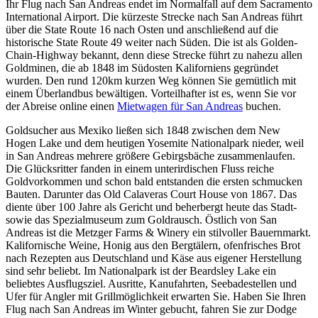
Ihr Flug nach San Andreas endet im Normalfall auf dem Sacramento
International Airport. Die kürzeste Strecke nach San Andreas führt
über die State Route 16 nach Osten und anschließend auf die
historische State Route 49 weiter nach Süden. Die ist als Golden-
Chain-Highway bekannt, denn diese Strecke führt zu nahezu allen
Goldminen, die ab 1848 im Südosten Kaliforniens gegründet
wurden. Den rund 120km kurzen Weg können Sie gemütlich mit
einem Überlandbus bewältigen. Vorteilhafter ist es, wenn Sie vor
der Abreise online einen
Mietwagen für San Andreas
buchen.
Goldsucher aus Mexiko ließen sich 1848 zwischen dem New
Hogen Lake und dem heutigen Yosemite Nationalpark nieder, weil
in San Andreas mehrere größere Gebirgsbäche zusammenlaufen.
Die Glücksritter fanden in einem unterirdischen Fluss reiche
Goldvorkommen und schon bald entstanden die ersten schmucken
Bauten. Darunter das Old Calaveras Court House von 1867. Das
diente über 100 Jahre als Gericht und beherbergt heute das Stadt-
sowie das Spezialmuseum zum Goldrausch. Östlich von San
Andreas ist die Metzger Farms & Winery ein stilvoller Bauernmarkt.
Kalifornische Weine, Honig aus den Bergtälern, ofenfrisches Brot
nach Rezepten aus Deutschland und Käse aus eigener Herstellung
sind sehr beliebt. Im Nationalpark ist der Beardsley Lake ein
beliebtes Ausflugsziel. Ausritte, Kanufahrten, Seebadestellen und
Ufer für Angler mit Grillmöglichkeit erwarten Sie. Haben Sie Ihren
Flug nach San Andreas im Winter gebucht, fahren Sie zur Dodge