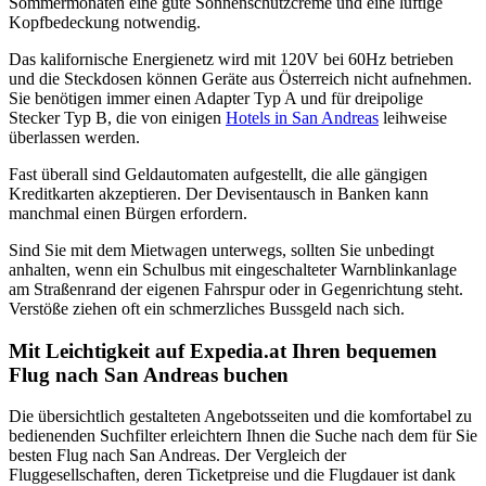
Sommermonaten eine gute Sonnenschutzcreme und eine luftige
Kopfbedeckung notwendig.
Das kalifornische Energienetz wird mit 120V bei 60Hz betrieben
und die Steckdosen können Geräte aus Österreich nicht aufnehmen.
Sie benötigen immer einen Adapter Typ A und für dreipolige
Stecker Typ B, die von einigen
Hotels in San Andreas
leihweise
überlassen werden.
Fast überall sind Geldautomaten aufgestellt, die alle gängigen
Kreditkarten akzeptieren. Der Devisentausch in Banken kann
manchmal einen Bürgen erfordern.
Sind Sie mit dem Mietwagen unterwegs, sollten Sie unbedingt
anhalten, wenn ein Schulbus mit eingeschalteter Warnblinkanlage
am Straßenrand der eigenen Fahrspur oder in Gegenrichtung steht.
Verstöße ziehen oft ein schmerzliches Bussgeld nach sich.
Mit Leichtigkeit auf Expedia.at Ihren bequemen
Flug nach San Andreas buchen
Die übersichtlich gestalteten Angebotsseiten und die komfortabel zu
bedienenden Suchfilter erleichtern Ihnen die Suche nach dem für Sie
besten Flug nach San Andreas. Der Vergleich der
Fluggesellschaften, deren Ticketpreise und die Flugdauer ist dank