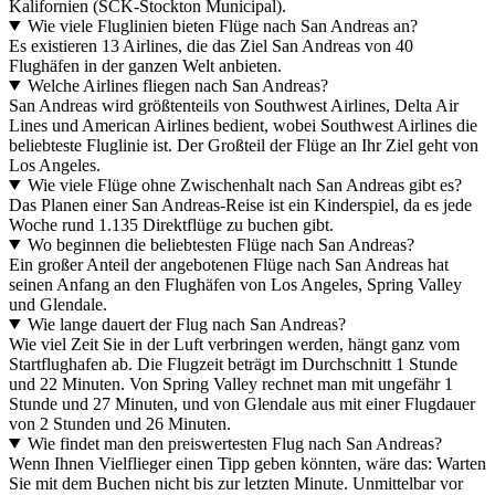
Kalifornien (SCK-Stockton Municipal).
Wie viele Fluglinien bieten Flüge nach San Andreas an?
Es existieren 13 Airlines, die das Ziel San Andreas von 40
Flughäfen in der ganzen Welt anbieten.
Welche Airlines fliegen nach San Andreas?
San Andreas wird größtenteils von Southwest Airlines, Delta Air
Lines und American Airlines bedient, wobei Southwest Airlines die
beliebteste Fluglinie ist. Der Großteil der Flüge an Ihr Ziel geht von
Los Angeles.
Wie viele Flüge ohne Zwischenhalt nach San Andreas gibt es?
Das Planen einer San Andreas-Reise ist ein Kinderspiel, da es jede
Woche rund 1.135 Direktflüge zu buchen gibt.
Wo beginnen die beliebtesten Flüge nach San Andreas?
Ein großer Anteil der angebotenen Flüge nach San Andreas hat
seinen Anfang an den Flughäfen von Los Angeles, Spring Valley
und Glendale.
Wie lange dauert der Flug nach San Andreas?
Wie viel Zeit Sie in der Luft verbringen werden, hängt ganz vom
Startflughafen ab. Die Flugzeit beträgt im Durchschnitt 1 Stunde
und 22 Minuten. Von Spring Valley rechnet man mit ungefähr 1
Stunde und 27 Minuten, und von Glendale aus mit einer Flugdauer
von 2 Stunden und 26 Minuten.
Wie findet man den preiswertesten Flug nach San Andreas?
Wenn Ihnen Vielflieger einen Tipp geben könnten, wäre das: Warten
Sie mit dem Buchen nicht bis zur letzten Minute. Unmittelbar vor