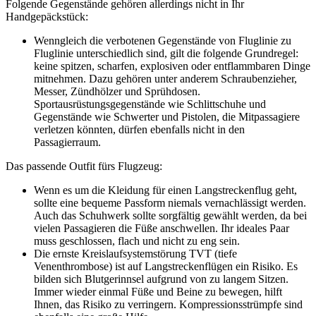
Folgende Gegenstände gehören allerdings nicht in Ihr
Handgepäckstück:
Wenngleich die verbotenen Gegenstände von Fluglinie zu
Fluglinie unterschiedlich sind, gilt die folgende Grundregel:
keine spitzen, scharfen, explosiven oder entflammbaren Dinge
mitnehmen. Dazu gehören unter anderem Schraubenzieher,
Messer, Zündhölzer und Sprühdosen.
Sportausrüstungsgegenstände wie Schlittschuhe und
Gegenstände wie Schwerter und Pistolen, die Mitpassagiere
verletzen könnten, dürfen ebenfalls nicht in den
Passagierraum.
Das passende Outfit fürs Flugzeug:
Wenn es um die Kleidung für einen Langstreckenflug geht,
sollte eine bequeme Passform niemals vernachlässigt werden.
Auch das Schuhwerk sollte sorgfältig gewählt werden, da bei
vielen Passagieren die Füße anschwellen. Ihr ideales Paar
muss geschlossen, flach und nicht zu eng sein.
Die ernste Kreislaufsystemstörung TVT (tiefe
Venenthrombose) ist auf Langstreckenflügen ein Risiko. Es
bilden sich Blutgerinnsel aufgrund von zu langem Sitzen.
Immer wieder einmal Füße und Beine zu bewegen, hilft
Ihnen, das Risiko zu verringern. Kompressionsstrümpfe sind