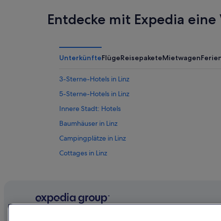
Entdecke mit Expedia eine 
Unterkünfte
Flüge
Reisepakete
Mietwagen
Feri
3-Sterne-Hotels in Linz
5-Sterne-Hotels in Linz
Innere Stadt: Hotels
Baumhäuser in Linz
Campingplätze in Linz
Cottages in Linz
Gasthäuser in Linz
Best Western Hotels in Linz
Familien in Linz
Hilton Hotels in Linz