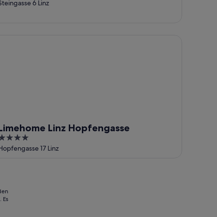
Center
Steingasse 6 Linz
mehome Linz Hopfengasse
Limehome Linz Hopfengasse
4
out
Hopfengasse 17 Linz
of
5
 den
 Es