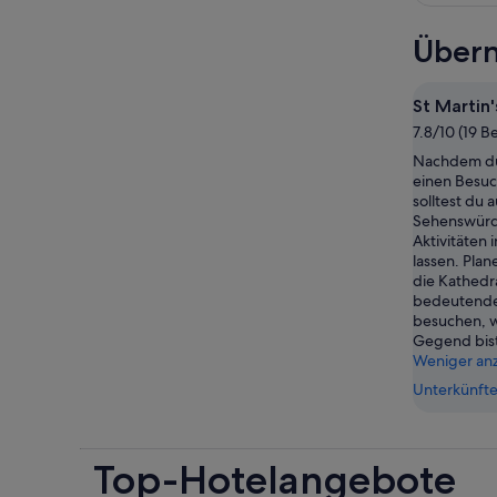
Übern
St Martin
7.8/10 (19 
Nachdem du 
einen Besuc
solltest du 
Sehenswürd
Aktivitäten 
lassen. Plan
die Kathedr
bedeutende
besuchen, w
Gegend bis
Weniger an
Unterkünfte
Top-Hotelangebote