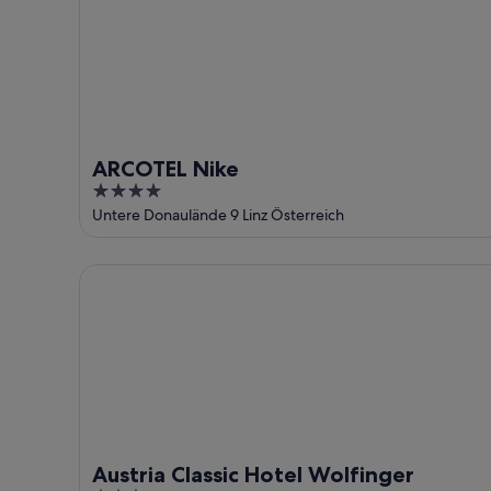
9.
Aug.
ARCOTEL Nike
4
out
Untere Donaulände 9 Linz Österreich
of
5
Austria Classic Hotel Wolfinger
Austria Classic Hotel Wolfinger