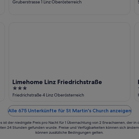
Gruberstrasse 1 Linz Oberösterreich
Limehome Linz Friedrichstraße
Li
Limehome Linz Friedrichstraße
3
out
Friedrichstraße 4 Linz Oberösterreich
of
5
Alle 675 Unterkünfte für St Martin's Church anzeigen
s ist der niedrigste Preis pro Nacht für 1 Übernachtung von 2 Erwachsenen, der in
tzten 24 Stunden gefunden wurde. Preise und Verfügbarkeiten können sich ändern.
können zusätzliche Bedingungen gelten.