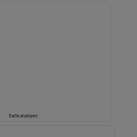
Karte anzeigen
tel Schillerpark Linz, a member of Radisson Individuals