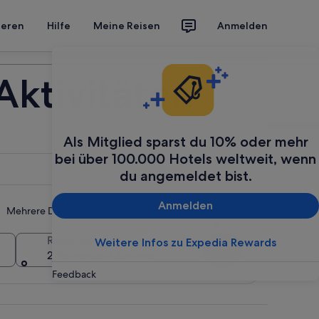
ieren
Hilfe
Meine Reisen
Anmelden
Deine Reise planen
Aktivitäten
Als Mitglied sparst du 10% oder mehr
bei über 100.000 Hotels weltweit, wenn
du angemeldet bist.
Anmelden
Mehrere Daten oder Reiseziele hinzufügen
Reisende
Weitere Infos zu Expedia Rewards
Suchen
2 Reisende, 1 Zimmer
Feedback