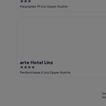
3
out
Hauptplatz 19 Linz Upper Austria
of
5
arte Hotel Linz
arte Hotel Linz
4
out
Fiedlerstrasse 6 Linz Upper Austria
of
5
Die
le