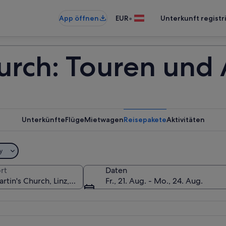
•
App öffnen
EUR
Unterkunft registr
urch: Touren und 
Unterkünfte
Flüge
Mietwagen
Reisepakete
Aktivitäten
y
rt
Daten
Fr., 21. Aug. - Mo., 24. Aug.