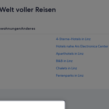
Welt voller Reisen
enwohnungen
Anderes
4-Sterne-Hotels in Linz
Hotels nahe Ars Electronica Center
Aparthotels in Linz
B&B in Linz
Chalets in Linz
Ferienparks in Linz
Hausboote in Linz
Boutique- in Linz
Golf in Linz
Hotels mit Concierge in Linz