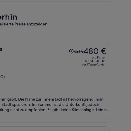
erhin
lisierte Preise anzuzeigen.
Der
s
480 €
621 €
Preis
pro Person
betrug
17. Okt.–20. Okt.
vor 1 Tag gefunden
621 €,
jetzt
ZG)
beträgt
er
480 €
pro
m groß. Die Nähe zur Innenstadt ist hervorragend, man
Person
mer ist die Unterkunft jedoch
ung nicht zu empfehlen. Es gibt keine Klimaanlage. Leider
 nicht dort übernachten konnte und nach 22:00 Uhr wieder