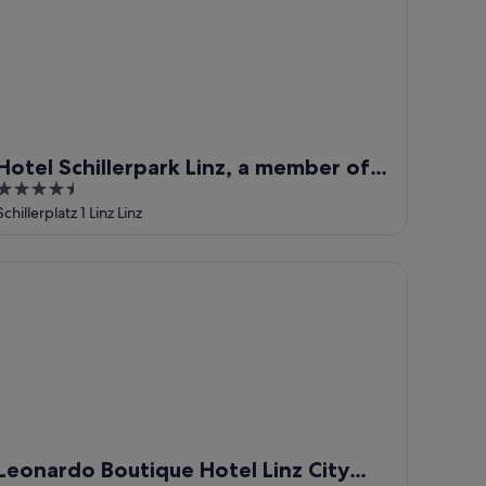
Hotel Schillerpark Linz, a member of
4.5
Radisson Individuals
out
Schillerplatz 1 Linz Linz
of
5
onardo Boutique Hotel Linz City Center
Leonardo Boutique Hotel Linz City