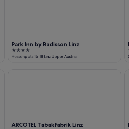
Park Inn by Radisson Linz
4
out
Hessenplatz 16-18 Linz Upper Austria
of
5
ARCOTEL Tabakfabrik Linz
Le
ARCOTEL Tabakfabrik Linz