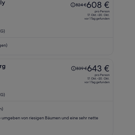
Der
ly
608 €
824 €
Preis
pro Person
betrug
17. Okt.–20. Okt.
vor 1 Tag gefunden
824 €,
jetzt
ZG)
beträgt
er
gen)
608 €
pro
Person
Der
rg
643 €
839 €
Preis
pro Person
betrug
17. Okt.–20. Okt.
vor 1 Tag gefunden
839 €,
jetzt
ZG)
beträgt
er
n)
643 €
pro
e umgeben von riesigen Bäumen und eine sehr nette
Person