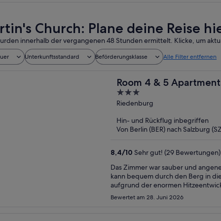
rtin's Church: Plane deine Reise hi
urden innerhalb der vergangenen 48 Stunden ermittelt. Klicke, um aktua
auer
Unterkunftsstandard
Beförderungsklasse
Alle Filter entfernen
Room 4 & 5 Apartment
3
out
Riedenburg
of
Hin- und Rückflug inbegriffen
5
Von Berlin (BER) nach Salzburg (S
8,4
/
10
Sehr gut! (29 Bewertungen)
Das Zimmer war sauber und angeneh
kann bequem durch den Berg in die Stadt spazieren. Im Som
aufgrund der enormen Hitzeentwickl
war es im Zimmer so heiß, dass ich
Bewertet am 28. Juni 2026
abgereist bin.