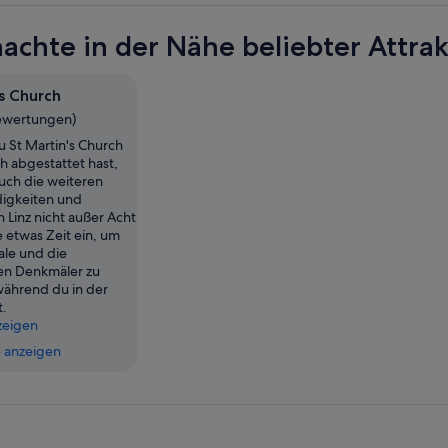
achte in der Nähe beliebter Attrak
's Church
Bewertungen)
St Martin's Church
h abgestattet hast,
auch die weiteren
igkeiten und
in Linz nicht außer Acht
e etwas Zeit ein, um
ale und die
n Denkmäler zu
ährend du in der
t.
zeigen
 anzeigen