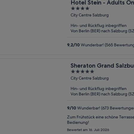
Hotel Stein - Adults On
4
out
City Centre Salzburg
of
Hin- und Rückflug inbegriffen
5
Von Berlin (BER) nach Salzburg (S
9,2
/
10
Wunderbar! (565 Bewertun
Sheraton Grand Salzbu
5
out
City Centre Salzburg
of
Hin- und Rückflug inbegriffen
5
Von Berlin (BER) nach Salzburg (S
9
/
10
Wunderbar! (673 Bewertunge
Zum Frühstück eine schöne Terrass
Bedienung!
Bewertet am 16. Juli 2026