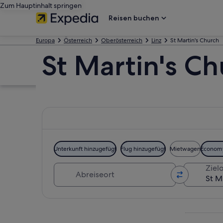
Zum Hauptinhalt springen
Reisen buchen
Europa
Österreich
Oberösterreich
Linz
St Martin's Church
St Martin's Ch
Unterkunft hinzugefügt
Flug hinzugefügt
Mietwagen
Econom
Abreiseort
Zielo
Karte erkunden