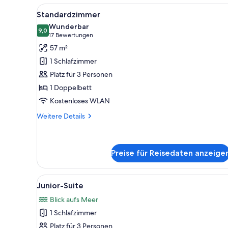
Alle
Zimmerausstattung
4
Standardzimmer
Fotos
Wunderbar
für
9,0
9,0 von 10
(17
17 Bewertungen
Standardzimmer
Bewertungen)
57 m²
anzeigen
1 Schlafzimmer
Platz für 3 Personen
1 Doppelbett
Kostenloses WLAN
Weitere
Weitere Details
Details
für
Standardzimmer
Preise für Reisedaten anzeige
Alle
Ein Poolbereich mit Liegestühl
3
Junior-Suite
Fotos
Blick aufs Meer
für
1 Schlafzimmer
Junior-
Suite
Platz für 3 Personen