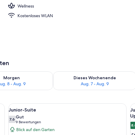
Wellness
r Unterkunft
Kostenloses WLAN
aten
 - Aug. 8.
 Verfügbarkeit für morgen, Aug. 8 - Aug. 9.
Überprüfe die Verfügbarkeit für dies
Morgen
Dieses Wochenende
ug. 8 - Aug. 9
Aug. 7 - Aug. 9
en, einer Bar und einer Struktur mit Reetdach.
Alle
Ein Poolbereich mit Liegestühlen, eine
Al
2
Junior-Suite
Ju
Fotos
F
U
Gut
für
7,6
f
7,6 von 10
(9
9 Bewertungen
8,
Junior-
J
Bewertungen)
Blick auf den Garten
Suite
Su