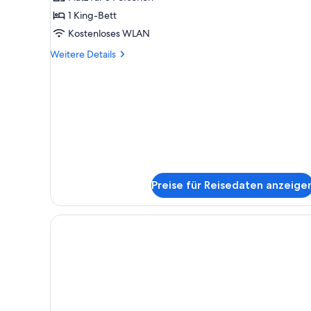
anzeigen
1 King-Bett
Kostenloses WLAN
Weitere
Weitere Details
Details
für
Junior-
Suite
Preise für Reisedaten anzeige