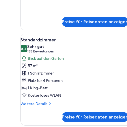
anzeigen
für
Junior-
Suite
(Eden
Preise für Reisedaten anzeige
Junior
Suite
Rooftop)
Alle
Ein modernes Hotelzimmer mit 
5
Standardzimmer
Fotos
Sehr gut
für
8,4
8,4 von 10
(133
133 Bewertungen
Standardzimmer
Bewertungen)
Blick auf den Garten
anzeigen
57 m²
1 Schlafzimmer
Platz für 4 Personen
1 King-Bett
Kostenloses WLAN
Weitere
Weitere Details
Details
für
Preise für Reisedaten anzeige
Standardzimmer