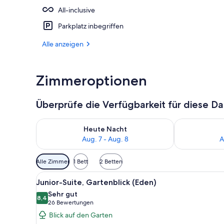
All-inclusive
Blick von de
Parkplatz inbegriffen
Alle anzeigen
Zimmeroptionen
Überprüfe die Verfügbarkeit für diese D
Überprüfe die Verfügbarkeit für heute Nacht, Aug. 7
Überprüfe die
Heute Nacht
Aug. 7 - Aug. 8
A
Verfügbare
Alle Zimmer
1 Bett
2 Betten
Filter
Alle
Ein Poolbereich mit Liegestühl
für
2
Junior-Suite, Gartenblick (Eden)
Fotos
Zimmer
Sehr gut
für
8,4
8,4 von 10
(26
26 Bewertungen
Junior-
Bewertungen)
Blick auf den Garten
Suite,