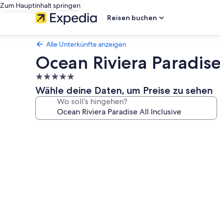
Zum Hauptinhalt springen
Reisen buchen
Alle Unterkünfte anzeigen
Ocean Riviera Paradise 
5.0-
Sterne-
Wähle deine Daten, um Preise zu sehen
Unterkunft
Wo soll’s hingehen?
Fotogalerie
von
Ocean
Riviera
Paradise
All
Inclusive