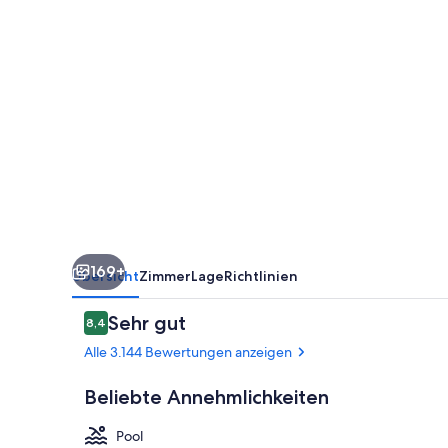
169+
Übersicht
Zimmer
Lage
Richtlinien
Bewertungen
Sehr gut
8,4
8,4 von 10.
Alle 3.144 Bewertungen anzeigen
Beliebte Annehmlichkeiten
Pool