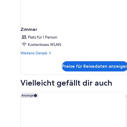
Zimmer
Platz für 1 Person
Kostenloses WLAN
Weitere
Weitere Details
Details
für
Preise für Reisedaten anzeige
Zimmer
Vielleicht gefällt dir auch
Princess Family Club Riviera - All Inclusive
Anzeige