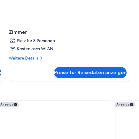
Zimmer
Platz für 8 Personen
Kostenloses WLAN
Weitere
Weitere Details
Details
für
n
Preise für Reisedaten anzeigen
Zimmer
Grand Riviera Princess - All Inclusive
Holiday In
Anzeige
Anzeige