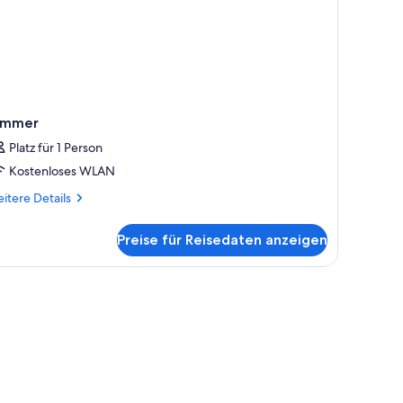
immer
Platz für 1 Person
Kostenloses WLAN
itere
itere Details
tails
r
Preise für Reisedaten anzeigen
mmer