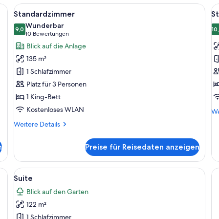
Alle
Ein modernes Hotelzimmer mit einem g
Al
6
Standardzimmer
S
Fotos
F
Wunderbar
für
9,0
f
10
9,0 von 10
(10
10 Bewertungen
Standardzimmer
S
Bewertungen)
Blick auf die Anlage
anzeigen
a
135 m²
1 Schlafzimmer
Platz für 3 Personen
1 King-Bett
Kostenloses WLAN
We
We
De
Weitere
Weitere Details
fü
Details
St
für
n
Preise für Reisedaten anzeigen
Standardzimmer
en, einer Bar und einer Struktur mit Reetdach.
Alle
Suite | Kostenlose Minibar, Zimmersa
8
Suite
Fotos
Blick auf den Garten
für
122 m²
Suite
anzeigen
1 Schlafzimmer