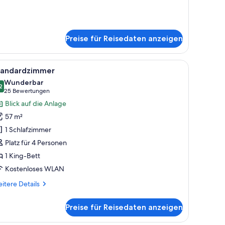
tails
r
ite
den
Preise für Reisedaten anzeigen
ster
ite
oftop)
h mit Obst und einem Bett mit weißer Bettwäsche.
nk, einem Fernseher und Blick ins Freie.
le
Ein Hotelzimmer mit einem großen Bett, einer
6
tandardzimmer
otos
Wunderbar
ür
2
9,2 von 10
(25
25 Bewertungen
tandardzimmer
Bewertungen)
Blick auf die Anlage
nzeigen
57 m²
1 Schlafzimmer
Platz für 4 Personen
1 King-Bett
Kostenloses WLAN
itere
itere Details
tails
r
Preise für Reisedaten anzeigen
andardzimmer