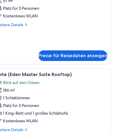
57 m²
oolzugang
Platz für 3 Personen
Eden
Kostenloses WLAN
unior
itere
itere Details
uite
tails
wim
r
p)
nior-
ite,
nzeigen
olzugang
Preise für Reisedaten anzeigen
den
nior
ite
roßen Bett, einem Flachbildfernseher, einem grünen Sessel, einem kleinen T
le
Ein überdachter Außenbereich mit Liegestühle
im
5
ite (Eden Master Suite Rooftop)
otos
)
Blick auf den Ozean
ür
186 m²
uite
Eden
1 Schlafzimmer
aster
Platz für 3 Personen
uite
1 King-Bett und 1 großes Schlafsofa
ooftop)
Kostenloses WLAN
nzeigen
itere
itere Details