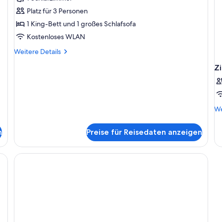
Platz für 3 Personen
1 King-Bett und 1 großes Schlafsofa
Kostenloses WLAN
Weitere
Weitere Details
Details
Z
für
Suite
We
We
De
fü
n
Preise für Reisedaten anzeigen
Zi