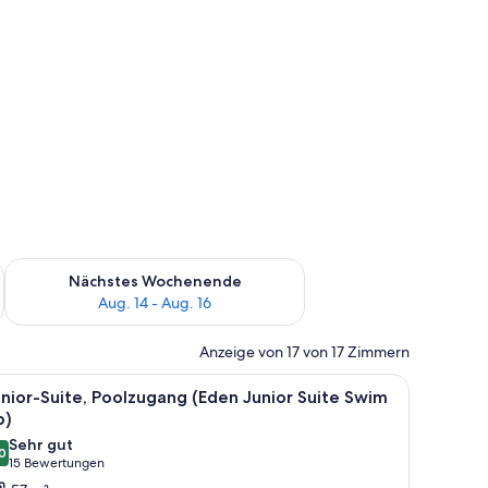
es Wochenende, Aug. 7 - Aug. 9.
Überprüfe die Verfügbarkeit für nächstes Wochenende, Aug. 1
Nächstes Wochenende
Aug. 14 - Aug. 16
Anzeige von 17 von 17 Zimmern
r Bar und einer Struktur mit Reetdach.
le
Eine Dachterrasse mit Pool, Liegestühlen und 
3
nior-Suite, Poolzugang (Eden Junior Suite Swim
otos
p)
ür
Sehr gut
0
unior-
8,0 von 10
(15
15 Bewertungen
ite,
Bewertungen)