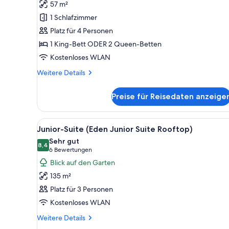
57 m²
Gartenblick
1 Schlafzimmer
(Eden)
Platz für 4 Personen
anzeigen
1 King-Bett ODER 2 Queen-Betten
Kostenloses WLAN
Weitere
Weitere Details
Details
für
Preise für Reisedaten anzeige
Junior-
Suite,
Gartenblick
Alle
Ein modernes Hotelzimmer mit B
2
(Eden)
Junior-Suite (Eden Junior Suite Rooftop)
Fotos
Sehr gut
für
8,4
8,4 von 10
(6
6 Bewertungen
Junior-
Bewertungen)
Blick auf den Garten
Suite
135 m²
(Eden
Platz für 3 Personen
Junior
Kostenloses WLAN
Suite
Rooftop)
Weitere
Weitere Details
Details