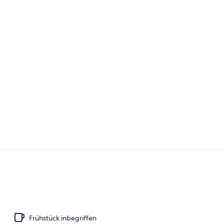
10 Bars/Loun
Suite (Eden 
Frühstück inbegriffen