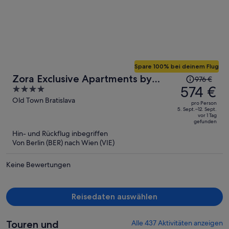
Spare 100% bei deinem Flug
Der
Zora Exclusive Apartments by
976 €
Preis
574 €
4
CHORS
betrug
out
Old Town Bratislava
pro Person
976 €,
of
5. Sept.–12. Sept.
vor 1 Tag
jetzt
5
gefunden
beträgt
Hin- und Rückflug inbegriffen
er
Von Berlin (BER) nach Wien (VIE)
574 €
pro
Keine Bewertungen
Person
Reisedaten auswählen
Touren und
Alle 437 Aktivitäten anzeigen