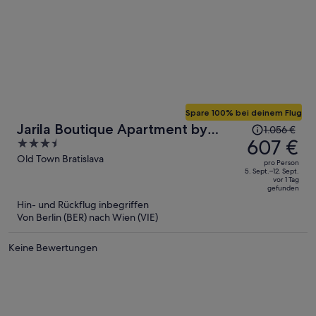
Spare 100% bei deinem Flug
Der
Jarila Boutique Apartment by
1.056 €
Preis
607 €
3.5
CHORS
betrug
out
Old Town Bratislava
pro Person
1.056 €,
of
5. Sept.–12. Sept.
vor 1 Tag
jetzt
5
gefunden
beträgt
Hin- und Rückflug inbegriffen
er
Von Berlin (BER) nach Wien (VIE)
607 €
pro
Keine Bewertungen
Person