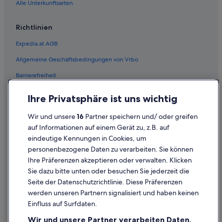
Alle Unterkunftsarten
Hotels nahe Kaiserliche Schatzkammer
Hotels nahe Kapuzinergruft
Richtlinien
Hotels nahe Karlsplatz
Expedia.at AGB
Hotels nahe Kärntner Straße
Allgemeine Geschäftsbedingungen von Vrbo
Hotels nahe Neidhart-Fresken
Barrierefreiheit
Hotels nahe Peterskirche
Einreisebestimmungen
Ihre Privatsphäre ist uns wichtig
Hotels nahe Ringstraßen-Galerien
Datenschutzerklärung
Hotels nahe Ronacher
Wir und unsere
16
Partner speichern und/ oder greifen
Cookie-Erklärung
auf Informationen auf einem Gerät zu, z.B. auf
Hotels nahe Schwedenplatz
eindeutige Kennungen in Cookies, um
Rechtliche Hinweise/Kontakt
Hotels nahe Sisi-Museum
personenbezogene Daten zu verarbeiten. Sie können
Inhaltsrichtlinien und Melden von Inhalten
Hotels nahe Stadtbahnstation Karlsplatz
Ihre Präferenzen akzeptieren oder verwalten. Klicken
Sie dazu bitte unten oder besuchen Sie jederzeit die
Hotels nahe Stephansdom
Hilfe
Seite der Datenschutzrichtlinie. Diese Präferenzen
Hotels nahe Stephansplatz
werden unseren Partnern signalisiert und haben keinen
Hilfe
Ferienwohnungen in U-Bahn-Station Stephansplatz
Einfluss auf Surfdaten.
Buchung ändern oder stornieren
Hotels nahe U-Bahn-Station Stephansplatz
Wir und unsere Partner verarbeiten Daten,