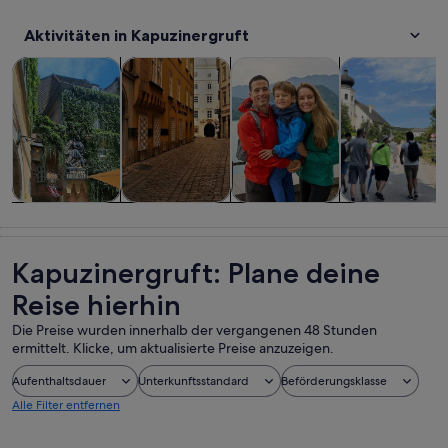
Aktivitäten in Kapuzinergruft
Wird in einem neuen Tab geöffne
Wird in einem neuen Tab
W
Touren und Tagesausflüge
Geschichte & Kultur
Private & individuelle Touren
Essen, Trinken
Touren und
Geschichte &
Private &
Essen, Trinken
Tagesausflüge
Kultur
individuelle
& Nachtleben
Touren
Kapuzinergruft: Plane deine
Reise hierhin
Die Preise wurden innerhalb der vergangenen 48 Stunden
ermittelt. Klicke, um aktualisierte Preise anzuzeigen.
Aufenthaltsdauer
Unterkunftsstandard
Beförderungsklasse
Alle Filter entfernen