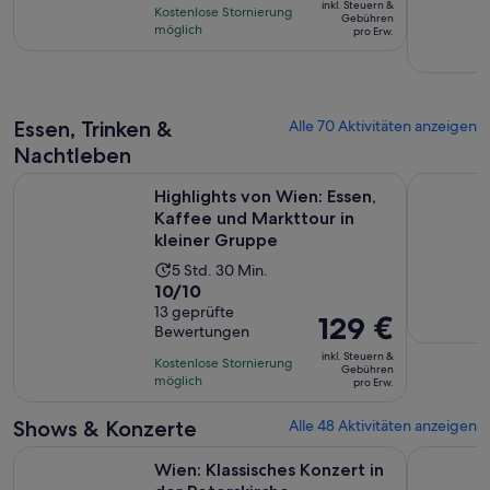
basierend
inkl. Steuern &
Stunden
Kostenlose Stornierung
beträgt
Gebühren
auf
möglich
pro Erw.
100 €
421
pro
Bewertungen.
Erw.
Essen, Trinken &
Alle 70 Aktivitäten anzeigen
Nachtleben
Highlights von Wien: Essen, Kaffee und Markttour in kleine
Wiener Mo
Highlights von Wien: Essen,
Kaffee und Markttour in
kleiner Gruppe
Die
5 Std. 30 Min.
10.0
10/10
Aktivität
von
13 geprüfte
dauert
Der
129 €
Bewertungen
10,
5
Preis
basierend
inkl. Steuern &
Stunden
Kostenlose Stornierung
beträgt
Gebühren
auf
möglich
und
pro Erw.
129 €
13
30
pro
Shows & Konzerte
Alle 48 Aktivitäten anzeigen
Bewertungen.
Minuten
Erw.
Wird in einem 
Wien: Klassisches Konzert in der Peterskirche
Wiener Mo
Wien: Klassisches Konzert in