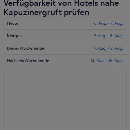
Verfügbarkeit von Hotels nahe
Kapuzinergruft prüfen
Prüfe
Heute
6. Aug. - 7. Aug.
die
Preise
Prüfe
Morgen
7. Aug. - 8. Aug.
nahe
die
Kapuzinergruft
Preise
Prüfe
Dieses Wochenende
7. Aug. - 9. Aug.
für
nahe
die
heute
Kapuzinergruft
Preise
Prüfe
Nächstes Wochenende
14. Aug. - 16. Aug.
Nacht,
für
nahe
die
6.
morgen
Kapuzinergruft
Preise
Aug.
Nacht,
für
nahe
-
7.
dieses
Kapuzinergruft
7.
Aug.
Wochenende,
für
Aug.
-
7.
nächstes
8.
Aug.
Wochenende,
Aug.
-
14.
9.
Aug.
Aug.
-
16.