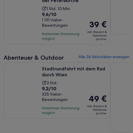
der Peterskirche
Die
1 Std. 10 Min.
9.6
9,6/10
Aktivität
von
1 191 Viator-
dauert
Der
39 €
Bewertungen
10,
1
Preis
basierend
inkl. Steuern &
Stunde
Kostenlose Stornierung
beträgt
Gebühren
auf
möglich
und
pro Erw.
39 €
1191
10
pro
Bewertungen.
Minuten
Erw.
Abenteuer & Outdoor
Alle 36 Aktivitäten anzeigen
Wird in einem neue
Stadtrundfahrt mit dem Rad durch Wien
Panorama 
Stadtrundfahrt mit dem Rad
durch Wien
Die
3 Std.
9.2
9,2/10
Aktivität
von
335 Viator-
dauert
Der
49 €
Bewertungen
10,
3
Preis
basierend
inkl. Steuern &
Stunden
Kostenlose Stornierung
beträgt
Gebühren
auf
möglich
pro Erw.
49 €
335
pro
Bewertungen.
Erw.