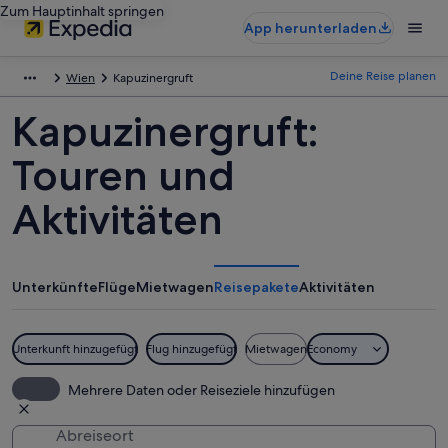
Zum Hauptinhalt springen
App herunterladen
Deine Reise planen
Wien
Kapuzinergruft
Kapuzinergruft:
Touren und
Aktivitäten
Unterkünfte
Flüge
Mietwagen
Reisepakete
Aktivitäten
Unterkunft hinzugefügt
Flug hinzugefügt
Mietwagen
Economy
Mehrere Daten oder Reiseziele hinzufügen
Abreiseort