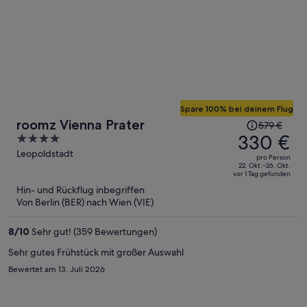
Spare 100% bei deinem Flug
Der
roomz Vienna Prater
579 €
Preis
330 €
4
betrug
out
Leopoldstadt
pro Person
579 €,
of
22. Okt.–26. Okt.
vor 1 Tag gefunden
jetzt
5
Hin- und Rückflug inbegriffen
beträgt
Von Berlin (BER) nach Wien (VIE)
er
330 €
8
/
10
Sehr gut! (359 Bewertungen)
pro
Person
Sehr gutes Frühstück mit großer Auswahl
Bewertet am 13. Juli 2026