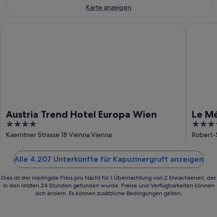
Aug.
Karte anzeigen
Austria Trend Hotel Europa Wien
Le Mérid
Austria Trend Hotel Europa Wien
Le M
4
5
out
out
Kaerntner Strasse 18 Vienna Vienna
Robert-S
of
of
5
5
Alle 4.207 Unterkünfte für Kapuzinergruft anzeigen
Dies ist der niedrigste Preis pro Nacht für 1 Übernachtung von 2 Erwachsenen, der
in den letzten 24 Stunden gefunden wurde. Preise und Verfügbarkeiten können
sich ändern. Es können zusätzliche Bedingungen gelten.