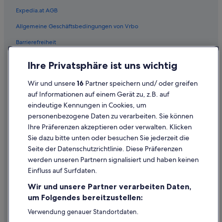
Expedia.at AGB
Budget-Mietwagen in Frankreich
Enterprise-Mietwagen in Frankreich
Allgemeine Geschäftsbedingungen von Vrbo
Hertz-Mietwagen in Frankreich
Barrierefreiheit
Thrifty Car Rental-Mietwagen in Frankreich
Einreisebestimmungen
Ihre Privatsphäre ist uns wichtig
Avis-Mietwagen in Frankreich
Datenschutzerklärung
Wir und unsere
16
Partner speichern und/ oder greifen
Dollar Rent A Car-Mietwagen in Frankreich
Cookie-Erklärung
auf Informationen auf einem Gerät zu, z.B. auf
National-Mietwagen in Frankreich
eindeutige Kennungen in Cookies, um
Rechtliche Hinweise/Kontakt
Fox Rental Cars-Mietwagen in Frankreich
personenbezogene Daten zu verarbeiten. Sie können
Inhaltsrichtlinien und Melden von Inhalten
Ihre Präferenzen akzeptieren oder verwalten. Klicken
Payless-Mietwagen in Frankreich
Sie dazu bitte unten oder besuchen Sie jederzeit die
Europcar-Mietwagen in Frankreich
Hilfe
Seite der Datenschutzrichtlinie. Diese Präferenzen
Entdecken Sie weitere Fahrzeugtypen in
werden unseren Partnern signalisiert und haben keinen
Hilfe
Frankreich
Einfluss auf Surfdaten.
Mietwagen des Typs Mini in Frankreich
Buchung ändern oder stornieren
Wir und unsere Partner verarbeiten Daten,
Mietwagen des Typs Economy in Frankreich
Rückerstattungsprozess und Zeitrahmen
um Folgendes bereitzustellen:
Mietwagen des Typs Compact in Frankreich
Buchen Sie einen Flug mit einer Gutschrift bei der Fluggesellschaft
Verwendung genauer Standortdaten.
Endgeräteeigenschaften zur Identifikation aktiv abfragen.