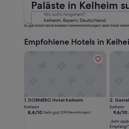
4. Sep. - 6. Sep.
Paläste in Kelheim 
Wo soll’s hingehen?
Es gab leider keine exakten Übereinstimmungen, aber diese Altern
Empfohlene Hotels in Kelhe
DORMERO Hotel Kelheim
Gästehau
DORMERO Hotel Kelheim
Gästehau
1. DORMERO Hotel Kelheim
2. Gäste
Kelheim
Kelheim
8.4
9.6
8,4/10
9,6/10
Sehr gut
(399 Bewertungen)
von
von
„
„Sehr saub
10,
10,
S
Empfang!“
Sehr
Außerge