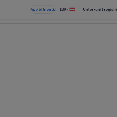
•
App öffnen
EUR
Unterkunft registr