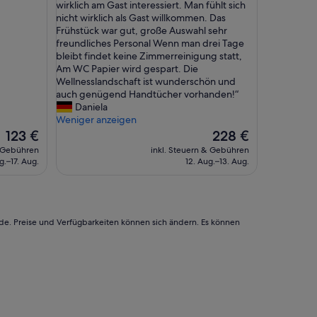
D
wirklich am Gast interessiert. Man fühlt sich
Hervorragend,
h
i
nicht wirklich als Gast willkommen. Das
(228
r
e
Frühstück war gut, große Auswahl sehr
Bewertungen)
e
R
freundliches Personal Wenn man drei Tage
i
e
bleibt findet keine Zimmerreinigung statt,
b
z
Am WC Papier wird gespart. Die
u
e
Wellnesslandschaft ist wunderschön und
n
p
auch genügend Handtücher vorhanden!“
g
t
Daniela
a
i
Weniger anzeigen
b
o
Der
Der
123 €
228 €
e
n
Preis
Preis
& Gebühren
inkl. Steuern & Gebühren
r
w
beträgt
beträgt
g.–17. Aug.
12. Aug.–13. Aug.
o
a
123 €
228 €
k
r
a
z
y
w
“
a
rde. Preise und Verfügbarkeiten können sich ändern. Es können
r
f
r
e
u
n
d