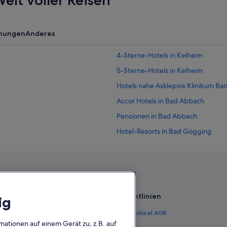
elt voller Reisen
nungen
Anderes
4-Sterne-Hotels in Kelheim
5-Sterne-Hotels in Kelheim
Hotels nahe Asklepios Klinikum B
Accor Hotels in Bad Abbach
Pensionen in Bad Abbach
Hotel-Resorts in Bad Gögging
Hotels nahe Bahnhof Poikam
Hotels nahe Donaudurchbruch
Essing Hotels
Hausen Hotels
Richtlinien
ig
Gasthäuser in Kelheim
 Österreich
Expedia.at AGB
Familien in Kelheim
mationen auf einem Gerät zu, z.B. auf