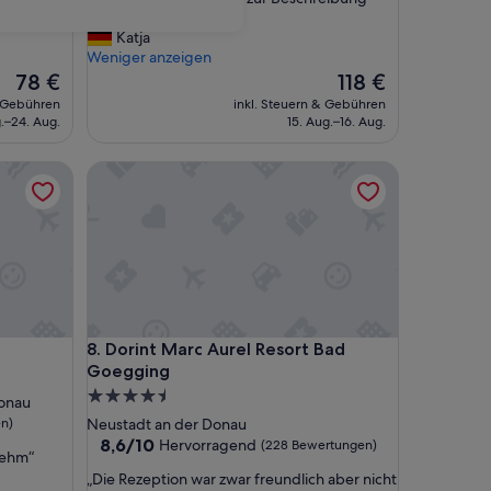
10,
E
aber okay“
Wunderbar,
i
Katja
(24
n
Weniger anzeigen
Bewertungen)
i
Der
Der
78 €
118 €
g
Preis
Preis
& Gebühren
inkl. Steuern & Gebühren
e
beträgt
beträgt
.–24. Aug.
15. Aug.–16. Aug.
A
78 €
118 €
b
Dorint Marc Aurel Resort Bad Goegging
w
e
i
c
h
u
n
g
e
Dorint Marc Aurel Resort Bad Goegging
8. Dorint Marc Aurel Resort Bad
n
Goegging
z
u
4.5-
onau
r
Sterne-
n)
Neustadt an der Donau
B
Unterkunft
8.6
8,6/10
Hervorragend
(228 Bewertungen)
e
nehm“
von
s
„
„Die Rezeption war zwar freundlich aber nicht
10,
c