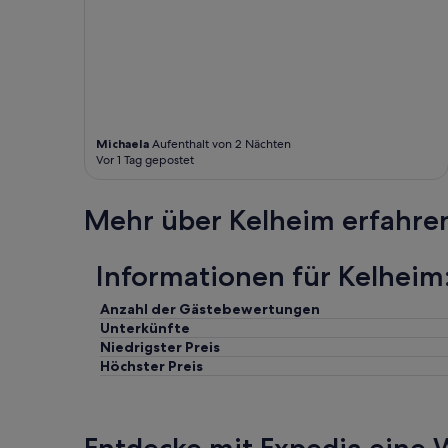
t
d
i
e
s
e
r
A
u
Michaela
Aufenthalt von 2 Nächten
Vor 1 Tag gepostet
f
b
a
Mehr über Kelheim erfahre
c
k
m
Informationen für Kelheim:
i
s
t
Anzahl der Gästebewertungen
.
Unterkünfte
W
Niedrigster Preis
i
Höchster Preis
r
s
e
h