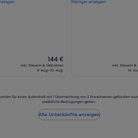
a
nzeigen
Weniger anzeigen
gut,
F
u
(266
r
n
ngen)
Bewertungen)
ü
a
h
u
s
n
t
d
ü
A
c
u
k
ß
,
e
Der
144 €
h
n
Preis
a
inkl. Steuern & Gebühren
inkl. Steuern 
p
beträgt
t
9. Aug.–10. Aug.
16. Au
o
144 €
a
o
l
l
l
s
e
e
24 Stunden für einen Aufenthalt mit 1 Übernachtung von 2 Erwachsenen gefunden wu
s
h
zusätzliche Bedingungen gelten.
g
r
e
a
p
Alle Unterkünfte anzeigen
n
a
g
s
e
s
n
t