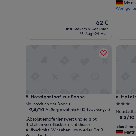
e
Melan
gut,
(27
h
Weniger a
(399
Bewertu
r
Bewertungen)
s
Der
62 €
a
Preis
inkl. Steuern & Gebühren
u
beträgt
23. Aug.–24. Aug.
b
62 €
e
r
Hotelgasthof zur Sonne
Hotel Ce
!
G
u
t
e
s
F
r
ü
Hotelgasthof zur Sonne
Hotel Ce
5. Hotelgasthof zur Sonne
6. Hotel
h
3.0-
Neustadt an der Donau
s
9.4
9,4/10
Außergewöhnlich
(10 Bewertungen)
Sterne-
Neustadt 
t
von
Unterkun
8.2
8,2/10
ü
„
„Absolut empfehlenswert und es gibt
10,
von
c
A
Brötchen vom Bäcker, nicht dieser
Außergewöhnlich,
„
„das Zimm
10,
k
b
Aufbackmist. Wir sehen uns wieder Gruß
(10
d
Matth
Sehr
!
s
Peter Janßen “