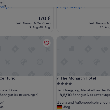
r
ie
Michael
(172
31
e
nzeigen
Weniger anzeigen
ngen)
Bewertungen)
u
n
Der
170 €
d
Preis
inkl. Steuern & Gebühren
inkl. Steuern 
l
beträgt
9. Aug.–10. Aug.
23. Aug
i
170 €
c
h
nturio
The Monarch Hotel
e
s
P
e
r
s
o
n
a
nturio
The Monarch Hotel
 Centurio
7. The Monarch Hotel
l
4.0-
,
Sterne-
an der Donau
Bad Goegging, Neustadt an der D
s
ft
Unterkunft
8.2
8,2/10
Sehr gut
Sehr gut
u
(83 Bewertungen)
(266 Bewertunge
von
p
„
er“
„Sauna und Außenpool sehr ange
10,
e
S
ias
Jörg
Sehr
r