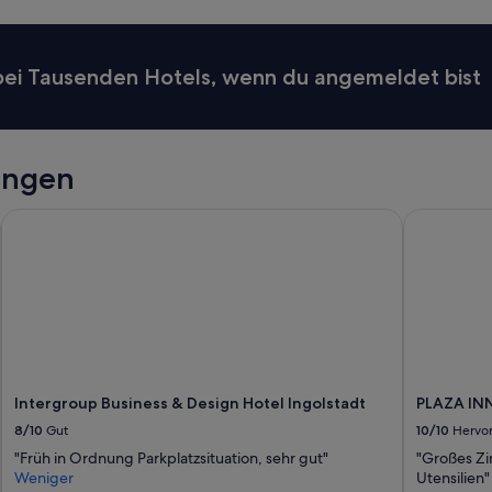
e
.
h
“
m
“
 bei Tausenden Hotels, wenn du angemeldet bist
ungen
Intergroup Business & Design Hotel Ingolstadt
PLAZA INN
Intergroup Business & Design Hotel Ingolstadt
PLAZA IN
8/10
Gut
10/10
Hervo
"Früh in Ordnung Parkplatzsituation, sehr gut"
"Großes Zi
Weniger
Utensilien"