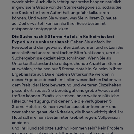
womit nicht. Auch die Nächtigungspreise hängen natürlich
in gewissem Grade von der Sternekategorie ab, sodass Sie
die Kosten für Ihren Aufenthalt ungefähr kalkulieren
können. Und wenn Sie wissen, was Sie in Ihrem Zuhause
auf Zeit erwartet, können Sie Ihrer Reise bestimmt
entspannter entgegenblicken.
Die Suche nach 5 Sterne Hotels in Kelheim ist bei
Expedia.at denkbar simpel:
Geben Sie einfach Ihr
Reiseziel und den gewünschten Zeitraum an und nützen Sie
anschließend unsere praktischen Filterfunktionen, um die
Suchergebnisse gezielt einzuschränken. Wenn Sie als
Unterkunftsstandard die entsprechende Anzahl an Sternen
auswählen, scheinen nur 5 Sterne Hotels in Kelheim in Ihrer
Ergebnisliste auf. Die einzelnen Unterkünfte werden in
dieser Ergebnisübersicht mit allen wesentlichen Daten wie
dem Preis, der Hotelbewertung und weiteren Einzelheiten
präsentiert, sodass Sie bereits gut eine grobe Vorauswahl
treffen können. Zusätzlich stehen Ihnen weitere nützliche
Filter zur Verfügung, mit denen Sie die verfügbaren 5
Sterne Hotels in Kelheim weiter aussieben können – und
zwar anhand genau der Kriterien, die Ihnen wichtig sind. Ihr
Hotel soll in einem bestimmten Gebiet liegen, Vollpension
anbieten
und Ihr Hund soll bitte auch willkommen sein? Kein Problem
– diese und viele weitere Filteroptionen auf Expedia.at