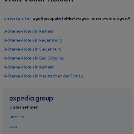
Unterkünfte
Flüge
Reisepakete
Mietwagen
Ferienwohnungen
An
3-Sterne-Hotels in Kelheim
3-Sterne-Hotels in Regensburg
3-Sterne-Hotels in Siegenburg
4-Sterne-Hotels in Bad Gögging
4-Sterne-Hotels in Kelheim
4-Sterne-Hotels in Neustadt an der Donau
4-Sterne-Hotels in Regensburg
4-Sterne-Hotels in Schierling
5-Sterne-Hotels in Abensberg
Unternehmen
5-Sterne-Hotels in Neustadt an der Donau
Über uns
5-Sterne-Hotels in Regensburg
Jobs
Abensberg Hotels