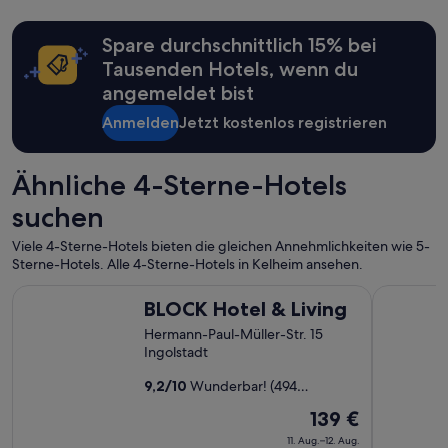
Spare durchschnittlich 15% bei
Tausenden Hotels, wenn du
angemeldet bist
Anmelden
Jetzt kostenlos registrieren
Ähnliche 4-Sterne-Hotels
suchen
Viele 4-Sterne-Hotels bieten die gleichen Annehmlichkeiten wie 5-
Sterne-Hotels. Alle 4-Sterne-Hotels in Kelheim ansehen.
BLOCK Hotel & Living
Intergroup
BLOCK Hotel & Living
Hermann-Paul-Müller-Str. 15
Ingolstadt
9,2
/
10
Wunderbar! (494
Bewertungen)
Der
139 €
Preis
11. Aug.–12. Aug.