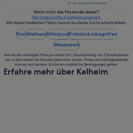
beträgt
inkl. Steuern & Gebühren
139 €
Noch nicht das Passende dabei?
pro
Alle Unterkünfte in Kelheim anzeigen.
Nacht
Mit diesen beliebten Filtern kannst du deine Suche einschränken.
vom
Pool
Wellness
Whirlpool
Frühstück inbegriffen
11.
Aug.
Wasserpark
bis
zum
Dies ist der niedrigste Preis pro Nacht für 1 Übernachtung von 2 Erwachsenen,
12.
der in den letzten 24 Stunden gefunden wurde. Preise und Verfügbarkeiten
können sich ändern. Es können zusätzliche Bedingungen gelten.
Aug.
Erfahre mehr über Kelheim