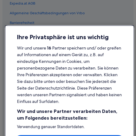
Expedia.at AGB
Familien in Kelheim
Allgemeine Geschäftsbedingungen von Vrbo
Hotels mit Fitnessbereich in Kelheim
Barrierefreiheit
Hotels mit Pool in Kelheim
Hotels mit Whirlpool in Kelheim
Einreisebestimmungen
Ihre Privatsphäre ist uns wichtig
Hotels mit WLAN in Kelheim
Datenschutzerklärung
Wir und unsere
16
Partner speichern und/ oder greifen
Nh Hotels in Kelheim
Cookie-Erklärung
auf Informationen auf einem Gerät zu, z.B. auf
Hotels mit Suiten in Kelheim
eindeutige Kennungen in Cookies, um
Rechtliche Hinweise/Kontakt
personenbezogene Daten zu verarbeiten. Sie können
Hotels mit Wellnessbereich in Kelheim
Inhaltsrichtlinien und Melden von Inhalten
Ihre Präferenzen akzeptieren oder verwalten. Klicken
Kelheim Hotels
Sie dazu bitte unten oder besuchen Sie jederzeit die
Hilfe
Paläste in Kelheim
Seite der Datenschutzrichtlinie. Diese Präferenzen
werden unseren Partnern signalisiert und haben keinen
Pousadas in Kelheim
Hilfe
Einfluss auf Surfdaten.
Wohnungen in Kelheim
Buchung ändern oder stornieren
Wir und unsere Partner verarbeiten Daten,
Hotels nahe Kloster Weltenburg
Rückerstattungsprozess und Zeitrahmen
um Folgendes bereitzustellen:
Hotels nahe Kuchlbauer-Turm
Buchen Sie einen Flug mit einer Gutschrift bei der Fluggesellschaft
Verwendung genauer Standortdaten.
Endgeräteeigenschaften zur Identifikation aktiv abfragen.
Campingplätze in Nittendorf
Internationale Reisedokumente