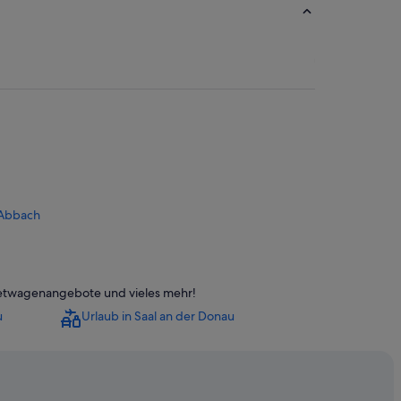
 Abbach
Mietwagenangebote und vieles mehr!
ng
u
Urlaub in Saal an der Donau
d Gögging