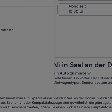
Am Abholort
kgabedatum
Abholzeit
Aug.
ebühr an.
r Adresse
wagen von Sixt Ni in Saal an der 
 Saal an der Donau bei Sixt Ni ein Auto zu mieten?
n, bei Sixt Ni unglaublich gute Angebote finden. Ein Vorteil: Der Ort de
ren Sie von einer breiten Palette an Mietwagentypen, Sonderrabatten u
n Saal an der Donau?
 findet man auf Expedia.at bei Sixt Ni in Saal an der Donau. Sixt Ni h
ab. Economy- oder Kompaktfahrzeuge sind gewöhnlich die günstigsten 
en wir zusammenarbeiten, indem Sie einen Blick auf unsere Haupt-Info