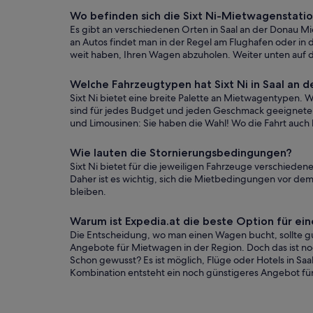
Wo befinden sich die Sixt Ni-Mietwagenstatio
Es gibt an verschiedenen Orten in Saal an der Donau Mi
an Autos findet man in der Regel am Flughafen oder in de
weit haben, Ihren Wagen abzuholen. Weiter unten auf d
Welche Fahrzeugtypen hat Sixt Ni in Saal an 
Sixt Ni bietet eine breite Palette an Mietwagentypen. 
sind für jedes Budget und jeden Geschmack geeignete 
und Limousinen: Sie haben die Wahl! Wo die Fahrt auch h
Wie lauten die Stornierungsbedingungen?
Sixt Ni bietet für die jeweiligen Fahrzeuge verschiede
Daher ist es wichtig, sich die Mietbedingungen vor dem
bleiben.
Warum ist Expedia.at die beste Option für 
Die Entscheidung, wo man einen Wagen bucht, sollte gut
Angebote für Mietwagen in der Region. Doch das ist noch
Schon gewusst? Es ist möglich, Flüge oder Hotels in S
Kombination entsteht ein noch günstigeres Angebot für 