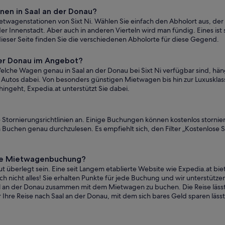
nen in Saal an der Donau?
etwagenstationen von Sixt Ni. Wählen Sie einfach den Abholort aus, der 
r Innenstadt. Aber auch in anderen Vierteln wird man fündig. Eines ist s
ieser Seite finden Sie die verschiedenen Abholorte für diese Gegend.
der Donau im Angebot?
Welche Wagen genau in Saal an der Donau bei Sixt Ni verfügbar sind, hän
Autos dabei. Von besonders günstigen Mietwagen bis hin zur Luxusklas
ingeht, Expedia.at unterstützt Sie dabei.
ne Stornierungsrichtlinien an. Einige Buchungen können kostenlos storni
 Buchen genau durchzulesen. Es empfiehlt sich, den Filter „Kostenlose 
eine Mietwagenbuchung?
 überlegt sein. Eine seit Langem etablierte Website wie Expedia.at bie
 nicht alles! Sie erhalten Punkte für jede Buchung und wir unterstützen 
aal an der Donau zusammen mit dem Mietwagen zu buchen. Die Reise lässt
Ihre Reise nach Saal an der Donau, mit dem sich bares Geld sparen lässt