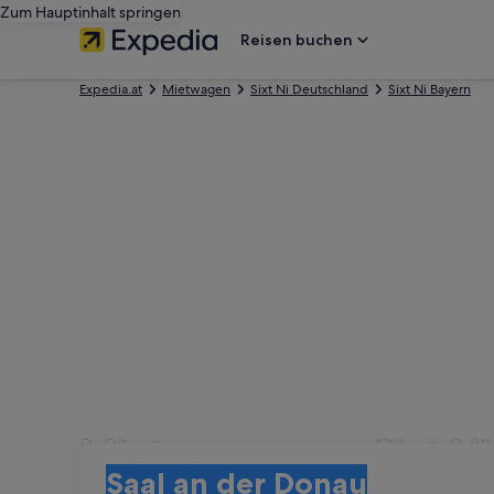
Zum Hauptinhalt springen
Reisen buchen
Expedia.at
Mietwagen
Sixt Ni Deutschland
Sixt Ni Bayern
Mietwagen von Sixt Ni
Abholort
Abholort
Saal an der Donau