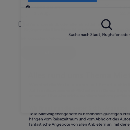
Abholort
Abholdatum
Rüc
21. Aug.
22. 
Fahrer jünger als 30 oder älter als 70 Jahre
Für jüngere oder ältere Fahrer fällt möglicherweise eine weitere G
Suche nach Stadt, Flughafen ode
Ich habe einen Rabattcode
Suchen
Alles rund ums Thema Miet
Was sind die Vorteile daran, auf Expedia.at in
Auf Expedia.at lassen sich für Saal an der Donau, Bayer
anpassen. Über eine solche etablierte Website profitie
Wie findet man die besten Sixt Ni-Angebote i
Tolle Mietwagenangebote zu besonders günstigen Preisen
hängen vom Reisezeitraum und vom Abholort des Autos 
fantastische Angebote von allen Anbietern an, mit den