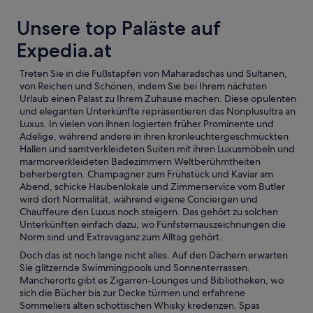
Unsere top Paläste auf
Expedia.at
Treten Sie in die Fußstapfen von Maharadschas und Sultanen,
von Reichen und Schönen, indem Sie bei Ihrem nächsten
Urlaub einen Palast zu Ihrem Zuhause machen. Diese opulenten
und eleganten Unterkünfte repräsentieren das Nonplusultra an
Luxus. In vielen von ihnen logierten früher Prominente und
Adelige, während andere in ihren kronleuchtergeschmückten
Hallen und samtverkleideten Suiten mit ihren Luxusmöbeln und
marmorverkleideten Badezimmern Weltberühmtheiten
beherbergten. Champagner zum Frühstück und Kaviar am
Abend, schicke Haubenlokale und Zimmerservice vom Butler
wird dort Normalität, während eigene Conciergen und
Chauffeure den Luxus noch steigern. Das gehört zu solchen
Unterkünften einfach dazu, wo Fünfsternauszeichnungen die
Norm sind und Extravaganz zum Alltag gehört.
Doch das ist noch lange nicht alles. Auf den Dächern erwarten
Sie glitzernde Swimmingpools und Sonnenterrassen.
Mancherorts gibt es Zigarren-Lounges und Bibliotheken, wo
sich die Bücher bis zur Decke türmen und erfahrene
Sommeliers alten schottischen Whisky kredenzen. Spas