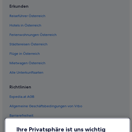
Erkunden
Reiseführer Österreich
Hotels in Österreich
Ferienwohnungen Österreich
Städtereisen Österreich
Flüge in Österreich
Mietwagen Österreich
Alle Unterkunftsarten
Richtlinien
Expedia.at AGB
Allgemeine Geschäftsbedingungen von Vrbo
Barrierefreiheit
Einreisebestimmungen
Ihre Privatsphäre ist uns wichtig