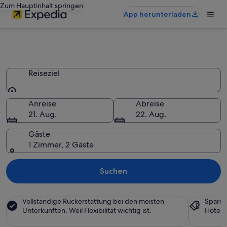
Zum Hauptinhalt springen
App herunterladen
Schönste Paläste 2026 online
buchen
Reiseziel
Reiseziel
Anreise
Abreise
21. Aug.
22. Aug.
Gäste
1 Zimmer, 2 Gäste
Suchen
Vollständige Rückerstattung bei den meisten
Sparen
Unterkünften. Weil Flexibilität wichtig ist.
Hotels