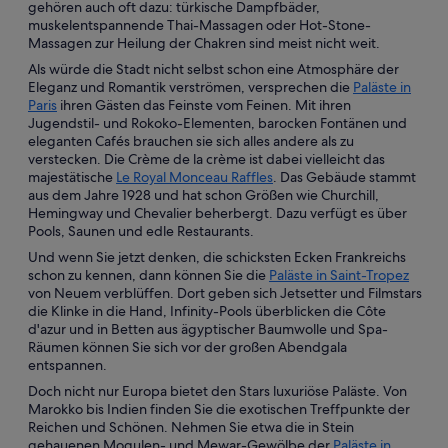
gehören auch oft dazu: türkische Dampfbäder,
muskelentspannende Thai-Massagen oder Hot-Stone-
Massagen zur Heilung der Chakren sind meist nicht weit.
Als würde die Stadt nicht selbst schon eine Atmosphäre der
Eleganz und Romantik verströmen, versprechen die
Paläste in
Paris
ihren Gästen das Feinste vom Feinen. Mit ihren
Jugendstil- und Rokoko-Elementen, barocken Fontänen und
eleganten Cafés brauchen sie sich alles andere als zu
verstecken. Die Crème de la crème ist dabei vielleicht das
majestätische
Le Royal Monceau Raffles
. Das Gebäude stammt
aus dem Jahre 1928 und hat schon Größen wie Churchill,
Hemingway und Chevalier beherbergt. Dazu verfügt es über
Pools, Saunen und edle Restaurants.
Und wenn Sie jetzt denken, die schicksten Ecken Frankreichs
schon zu kennen, dann können Sie die
Paläste in Saint-Tropez
von Neuem verblüffen. Dort geben sich Jetsetter und Filmstars
die Klinke in die Hand, Infinity-Pools überblicken die Côte
d'azur und in Betten aus ägyptischer Baumwolle und Spa-
Räumen können Sie sich vor der großen Abendgala
entspannen.
Doch nicht nur Europa bietet den Stars luxuriöse Paläste. Von
Marokko bis Indien finden Sie die exotischen Treffpunkte der
Reichen und Schönen. Nehmen Sie etwa die in Stein
gehauenen Mogulen- und Mewar-Gewölbe der
Paläste in