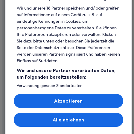
Datenschutzerklärung
Wir und unsere
16
Partner speichern und/ oder greifen
Cookie-Erklärung
auf Informationen auf einem Gerät zu, z.B. auf
eindeutige Kennungen in Cookies, um
Rechtliche Hinweise/Kontakt
personenbezogene Daten zu verarbeiten. Sie können
Inhaltsrichtlinien und Melden von Inhalten
Ihre Präferenzen akzeptieren oder verwalten. Klicken
Sie dazu bitte unten oder besuchen Sie jederzeit die
Hilfe
Seite der Datenschutzrichtlinie. Diese Präferenzen
werden unseren Partnern signalisiert und haben keinen
Hilfe
Einfluss auf Surfdaten.
Buchung ändern oder stornieren
Wir und unsere Partner verarbeiten Daten,
Rückerstattungsprozess und Zeitrahmen
um Folgendes bereitzustellen:
Buchen Sie einen Flug mit einer Gutschrift bei der Fluggesellschaft
Verwendung genauer Standortdaten.
Endgeräteeigenschaften zur Identifikation aktiv abfragen.
Internationale Reisedokumente
Speichern von oder Zugriff auf Informationen auf einem
Akzeptieren
Endgerät. Personalisierte Werbung und Inhalte, Messung
von Werbeleistung und der Performance von Inhalten,
Zielgruppenforschung sowie Entwicklung und
Verbesserung von Angeboten.
Alle ablehnen
© 2026 Expedia, Inc., ein Unternehmen der Expedia Group. Alle Rechte
Liste der Partner (Lieferanten)
vorbehalten. Expedia und das Expedia-Logo sind Handelsmarken oder
eingetragene Handelsmarken von Expedia, Inc.