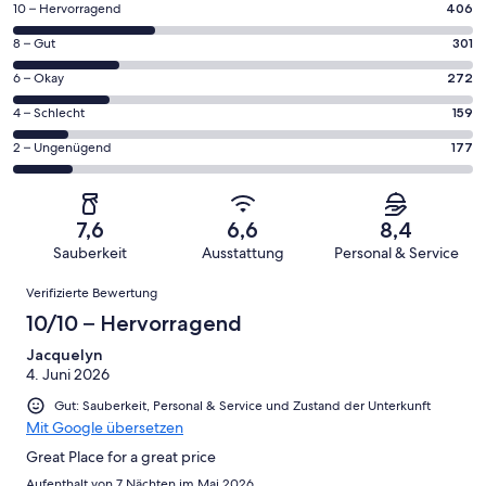
406
10 – Hervorragend
406
von
301
8 – Gut
301
insgesamt
von
1315
272
6 – Okay
272
insgesamt
Gästebewertungen
von
1315
159
4 – Schlecht
159
haben
insgesamt
Gästebewertungen
von
eine
1315
177
2 – Ungenügend
177
haben
insgesamt
Bewertung
Gästebewertungen
von
eine
1315
von
haben
insgesamt
Bewertung
Gästebewertungen
10
eine
1315
von
haben
7,6
6,6
8,4
-
Bewertung
Gästebewertungen
8
eine
Sauberkeit
Ausstattung
Personal & Service
Hervorragend
von
haben
-
Bewertung
Bewertungen
6
eine
Gut
Verifizierte Bewertung
von
-
Bewertung
4
10/10 – Hervorragend
Okay
von
-
2
Jacquelyn
Schlecht
4. Juni 2026
-
Ungenügend
Gut: Sauberkeit, Personal & Service und Zustand der Unterkunft
Mit Google übersetzen
Great Place for a great price
Aufenthalt von 7 Nächten im Mai 2026