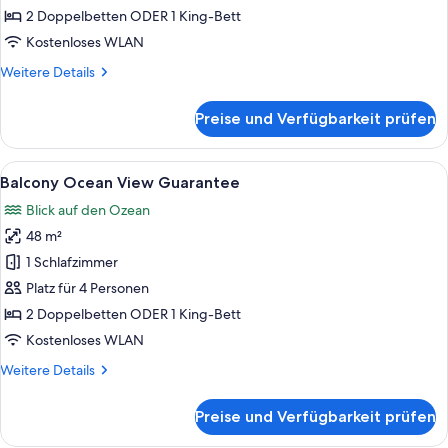
Room
2 Doppelbetten ODER 1 King-Bett
anzeigen
Kostenloses WLAN
Weitere
Weitere Details
Details
für
Preise und Verfügbarkeit prüfen
Premium
Sky
Top
Alle
Ein Hotelzimmer mit Bett, Nachttische
3
Room
Balcony Ocean View Guarantee
Fotos
Blick auf den Ozean
für
48 m²
Balcony
Ocean
1 Schlafzimmer
View
Platz für 4 Personen
Guarantee
2 Doppelbetten ODER 1 King-Bett
anzeigen
Kostenloses WLAN
Weitere
Weitere Details
Details
für
Preise und Verfügbarkeit prüfen
Balcony
Ocean