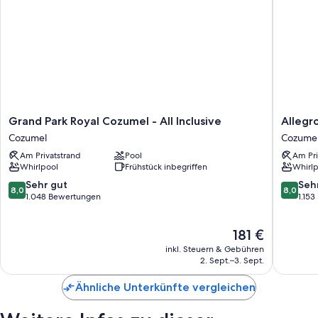
Grand
Allegro
Grand Park Royal Cozumel - All Inclusive
Allegr
Park
Cozume
Cozumel
Cozume
Royal
All
Am Privatstrand
Pool
Am Pri
Cozumel
Inclusiv
Whirlpool
Frühstück inbegriffen
Whirlp
-
Cozume
All
8.0
8.0
Sehr gut
Seh
8,0
8,0
Inclusive
von
von
1.048 Bewertungen
1.15
Cozumel
10,
10,
Sehr
Sehr
Der
181 €
gut,
gut,
Preis
1.048
1.153
inkl. Steuern & Gebühren
beträgt
Bewertungen
Bewert
2. Sept.–3. Sept.
181 €
Ähnliche Unterkünfte vergleichen