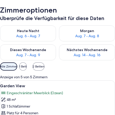
Zimmeroptionen
Überprüfe die Verfügbarkeit für diese Daten
Überprüfe die Verfügbarkeit für heute Nacht, Aug. 6 - Aug. 7.
Überprüfe die Verfügbarkeit f
Heute Nacht
Morgen
Aug. 6 - Aug. 7
Aug. 7 - Aug. 8
Überprüfe die Verfügbarkeit für dieses Wochenende, Aug. 7 - 
Überprüfe die Verfügbarkeit f
Dieses Wochenende
Nächstes Wochenende
Aug. 7 - Aug. 9
Aug. 14 - Aug. 16
Verfügbare
Alle Zimmer
1 Bett
2 Betten
Filter
für
Anzeige von 5 von 5 Zimmern
Zimmer
Alle
Ein Hotelzimmer mit einem Bett, eine
4
Garden View
Fotos
Eingeschränkter Meerblick (Ozean)
für
48 m²
Garden
View
1 Schlafzimmer
anzeigen
Platz für 4 Personen