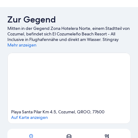
View
Guarantee
Zur Gegend
Mitten in der Gegend Zona Hotelera Norte, einem Stadtteil von
Cozumel, befindet sich El Cozumeleño Beach Resort - All
Inclusive in Flughafennähe und direkt am Wasser. Stingray
Beach ist einen Ausflug wert, wenn du etwas unternehmen
Mehr anzeigen
möchtest. Wer lieber die Natur der Region bewundern möchte,
sollte Folgendes besuchen: Chankanaab Nationapark und Playa
Corona. San Miguel Church und Isla de Pasión sind zwei weitere
empfehlenswerte Orte für einen Abstecher. Keine Angst, nass
zu werden? Beim Windsurfen, beim Motorbootfahren und bei
einer Bootstour erlebst du in der Nähe der Unterkunft großen
Wasserspaß.
Zum Reiseführer für Cozumel
Weitere Resorts in Cozumel anzeigen
Playa Santa Pilar Km 4.5, Cozumel, QROO, 77600
Auf Karte anzeigen
Karte