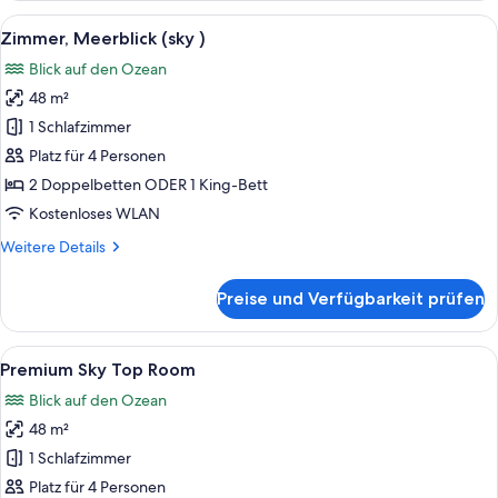
View
Alle
Ein Hotelzimmer mit zwei Betten, eine
4
Super
Zimmer, Meerblick (sky )
Fotos
Saver
Blick auf den Ozean
für
48 m²
Zimmer,
Meerblick
1 Schlafzimmer
(sky
Platz für 4 Personen
)
2 Doppelbetten ODER 1 King-Bett
anzeigen
Kostenloses WLAN
Weitere
Weitere Details
Details
für
Preise und Verfügbarkeit prüfen
Zimmer,
Meerblick
(sky
Alle
Ein Hotelzimmer mit Bett, Nachttisch,
4
)
Premium Sky Top Room
Fotos
Blick auf den Ozean
für
48 m²
Premium
Sky
1 Schlafzimmer
Top
Platz für 4 Personen