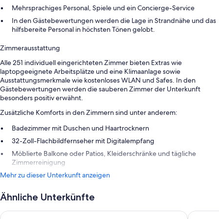
Mehrsprachiges Personal, Spiele und ein Concierge-Service
In den Gästebewertungen werden die Lage in Strandnähe und das
hilfsbereite Personal in höchsten Tönen gelobt.
Zimmerausstattung
Alle 251 individuell eingerichteten Zimmer bieten Extras wie
laptopgeeignete Arbeitsplätze und eine Klimaanlage sowie
Ausstattungsmerkmale wie kostenloses WLAN und Safes. In den
Gästebewertungen werden die sauberen Zimmer der Unterkunft
besonders positiv erwähnt.
Zusätzliche Komforts in den Zimmern sind unter anderem:
Badezimmer mit Duschen und Haartrocknern
32-Zoll-Flachbildfernseher mit Digitalempfang
Möblierte Balkone oder Patios, Kleiderschränke und tägliche
Zimmerreinigung
Mehr zu dieser Unterkunft anzeigen
Ähnliche Unterkünfte
Grand Park Royal Cozumel - All Inclusive
Allegro 