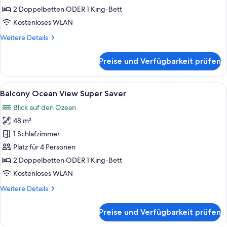
2 Doppelbetten ODER 1 King-Bett
Kostenloses WLAN
Weitere
Weitere Details
Details
für
Preise und Verfügbarkeit prüfen
Garden
View
Alle
Ein Hotelzimmer mit Bett, Nachttische
3
Balcony Ocean View Super Saver
Fotos
Blick auf den Ozean
für
48 m²
Balcony
Ocean
1 Schlafzimmer
View
Platz für 4 Personen
Super
2 Doppelbetten ODER 1 King-Bett
Saver
Kostenloses WLAN
anzeigen
Weitere
Weitere Details
Details
für
Preise und Verfügbarkeit prüfen
Balcony
Ocean