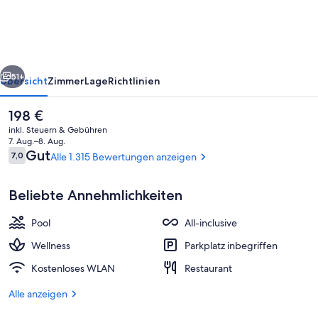
Resort
-
All
rück
Weiter
Inclusive
51+
Übersicht
Zimmer
Lage
Richtlinien
Der
198 €
aktuelle
inkl. Steuern & Gebühren
Preis
7. Aug.–8. Aug.
beträgt
Bewertungen
Gut
7,0
Alle 1.315 Bewertungen anzeigen
7,0 von 10.
198 €.
Beliebte Annehmlichkeiten
Pool
All-inclusive
Außenbereich
Wellness
Parkplatz inbegriffen
Kostenloses WLAN
Restaurant
Alle anzeigen