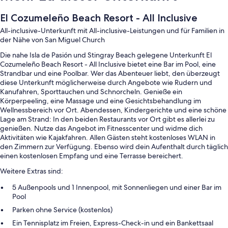
El Cozumeleño Beach Resort - All Inclusive
All-inclusive-Unterkunft mit All-inclusive-Leistungen und für Familien in
der Nähe von San Miguel Church
Die nahe Isla de Pasión und Stingray Beach gelegene Unterkunft El
Cozumeleño Beach Resort - All Inclusive bietet eine Bar im Pool, eine
Strandbar und eine Poolbar. Wer das Abenteuer liebt, den überzeugt
diese Unterkunft möglicherweise durch Angebote wie Rudern und
Kanufahren, Sporttauchen und Schnorcheln. Genieße ein
Körperpeeling, eine Massage und eine Gesichtsbehandlung im
Wellnessbereich vor Ort. Abendessen, Kindergerichte und eine schöne
Lage am Strand: In den beiden Restaurants vor Ort gibt es allerlei zu
genießen. Nutze das Angebot im Fitnesscenter und widme dich
Aktivitäten wie Kajakfahren. Allen Gästen steht kostenloses WLAN in
den Zimmern zur Verfügung. Ebenso wird dein Aufenthalt durch täglich
einen kostenlosen Empfang und eine Terrasse bereichert.
Weitere Extras sind:
5 Außenpools und 1 Innenpool, mit Sonnenliegen und einer Bar im
Pool
Parken ohne Service (kostenlos)
Ein Tennisplatz im Freien, Express-Check-in und ein Bankettsaal