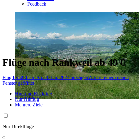
Feedback
Flüge nach Rankweil ab 49 €
Flug für 49 € am So., 3. Jan. 2027 anzeigen
Wird in einem neuen
Fenster geöffnet
Hin- und Rückflug
Nur Hinflug
Mehrere Ziele
Nur Direktflüge