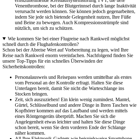
ernstzunehmende Kreislaufsystemstörung TVT, die tiefe
Venenthrombose, bei der Blutgerinnsel durch lange Inaktivität
verursacht werden können. Sie können jedoch gegenarbeiten,
indem Sie jede sich bietende Gelegenheit nutzen, Ihre Füße
und Beine zu bewegen. Auch Kompressionsstrümpfe sind
nützlich, um sich zu schützen.
Wie kommen Sie bei einer Flugreise nach Rankweil möglichst
schnell durch die Flughafenkontrollen?
Schon bei der Abreise Wert auf Vorbereitung zu legen, wird Ihre
Reise nach Rankweil enorm vereinfachen. Nachfolgend finden Sie
unsere Top-Tipps für ein schnelles Überwinden der
Sicherheitskontrollen:
Personalausweis und Reisepass werden umittelbar als erstes
vom Personal an der Kontrolle erfragt. Halten Sie diese
Unterlagen bereit, damit Sie nicht die Warteschlange ins
Stocken bringen.
Zeit, sich auszuziehen! Ein klein wenig zumindest. Mantel,
Gürtel, Schlüsselbund und andere Dinge in Ihren Taschen wie
Kopfhörer kommen auf das Laufband und werden mittels
eines Röntgengeräts überprüft. Machen Sie sich die
Angelegenheit etwas leichter und halten Sie diese Dinge
schon bereit, wenn Sie dem vorderen Ende der Schlange
näher kommen.
All Ihre Elektronik-Gadgets wie beispielsweise Smartphone