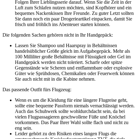
Folgen Ihrer Lieblingsserie darauf. Wenn Sie die Zeit in der
Luft zum Schlafen nutzen möchten, sind Kopfhörer und ein
bequemes Nackenkissen Ihre Freunde. Zu guter Letzt sollten
Sie dann noch ein paar Drogerieartikel einpacken, damit Sie
frisch und fröhlich ins Abenteuer starten können.
Die folgenden Sachen gehören nicht in Ihr Handgepäck:
Lassen Sie Shampoo und Haarspray in Behältnissen
handelsüblicher Größe gleich im Aufgabegepäck. Mehr als
100 Milliliter große Behältnisse mit Flüssigkeit oder Gel im
Handgepäck werden nicht toleriert. Scharfe oder spitze
Gegenstände wie Scheren und entflammbare oder explosive
Güter wie Sprühdosen, Chemikalien oder Feuerwerk können
Sie auch nicht mit in die Kabine nehmen.
Das passende Outfit fürs Flugzeug:
Wenn es um die Kleidung für eine längere Flugreise geht,
sollte eine bequeme Passform niemals vernachlässigt werden.
Auch das Schuhwerk sollte wohldurchdacht sein, da bei
vielen Flugpassagieren geschwollene Füße und Knöchel
vorkommen. Das Paar Ihrer Wahl sollte flach und nicht zu
eng sein.
Leider gehört zu den Risiken eines langen Flugs die