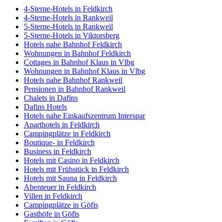
4-Sterne-Hotels in Feldkirch
4-Sterne-Hotels in Rankweil
5-Sterne-Hotels in Rankweil
5-Sterne-Hotels in Viktorsberg
Hotels nahe Bahnhof Feldkirch
Wohnungen in Bahnhof Feldkirch
Cottages in Bahnhof Klaus in Vlbg
Wohnungen in Bahnhof Klaus in Vlbg
Hotels nahe Bahnhof Rankweil
Pensionen in Bahnhof Rankweil
Chalets in Dafins
Dafins Hotels
Hotels nahe Einkaufszentrum Interspar
Aparthotels in Feldkirch
Campingplätze in Feldkirch
Boutique- in Feldkirch
Business in Feldkirch
Hotels mit Casino in Feldkirch
Hotels mit Frühstück in Feldkirch
Hotels mit Sauna in Feldkirch
Abenteuer in Feldkirch
Villen in Feldkirch
Campingplätze in Göfis
Gasthöfe in Göfis