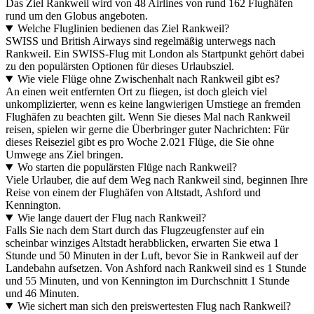
Das Ziel Rankweil wird von 48 Airlines von rund 162 Flughäfen
rund um den Globus angeboten.
Welche Fluglinien bedienen das Ziel Rankweil?
SWISS und British Airways sind regelmäßig unterwegs nach
Rankweil. Ein SWISS-Flug mit London als Startpunkt gehört dabei
zu den populärsten Optionen für dieses Urlaubsziel.
Wie viele Flüge ohne Zwischenhalt nach Rankweil gibt es?
An einen weit entfernten Ort zu fliegen, ist doch gleich viel
unkomplizierter, wenn es keine langwierigen Umstiege an fremden
Flughäfen zu beachten gilt. Wenn Sie dieses Mal nach Rankweil
reisen, spielen wir gerne die Überbringer guter Nachrichten: Für
dieses Reiseziel gibt es pro Woche 2.021 Flüge, die Sie ohne
Umwege ans Ziel bringen.
Wo starten die populärsten Flüge nach Rankweil?
Viele Urlauber, die auf dem Weg nach Rankweil sind, beginnen Ihre
Reise von einem der Flughäfen von Altstadt, Ashford und
Kennington.
Wie lange dauert der Flug nach Rankweil?
Falls Sie nach dem Start durch das Flugzeugfenster auf ein
scheinbar winziges Altstadt herabblicken, erwarten Sie etwa 1
Stunde und 50 Minuten in der Luft, bevor Sie in Rankweil auf der
Landebahn aufsetzen. Von Ashford nach Rankweil sind es 1 Stunde
und 55 Minuten, und von Kennington im Durchschnitt 1 Stunde
und 46 Minuten.
Wie sichert man sich den preiswertesten Flug nach Rankweil?