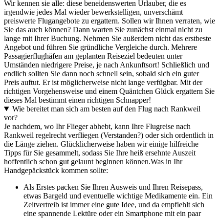
Wir kennen sie alle: diese beneidenswerten Urlauber, die es
irgendwie jedes Mal wieder bewerkstelligen, unverschämt
preiswerte Flugangebote zu ergattern. Sollen wir Ihnen verraten, wie
Sie das auch können? Dann warten Sie zunächst einmal nicht zu
lange mit Ihrer Buchung. Nehmen Sie außerdem nicht das erstbeste
Angebot und führen Sie gründliche Vergleiche durch. Mehrere
Passagierflughäfen am geplanten Reiseziel bedeuten unter
Umständen niedrigere Preise, je nach Ankunftsort! Schließlich und
endlich sollten Sie dann noch schnell sein, sobald sich ein guter
Preis auftut. Er ist möglicherweise nicht lange verfügbar. Mit der
richtigen Vorgehensweise und einem Quäntchen Glück ergattern Sie
dieses Mal bestimmt einen richtigen Schnapper!
Wie bereitet man sich am besten auf den Flug nach Rankweil
vor?
Je nachdem, wo Ihr Flieger abhebt, kann Ihre Flugreise nach
Rankweil regelrecht verfliegen (Verstanden?) oder sich ordentlich in
die Länge ziehen. Glücklicherweise haben wir einige hilfreiche
Tipps für Sie gesammelt, sodass Sie Ihre heiß ersehnte Auszeit
hoffentlich schon gut gelaunt beginnen können.
Was in Ihr
Handgepäckstück kommen sollte:
Als Erstes packen Sie Ihren Ausweis und Ihren Reisepass,
etwas Bargeld und eventuelle wichtige Medikamente ein. Ein
Zeitvertreib ist immer eine gute Idee, und da empfiehlt sich
eine spannende Lektüre oder ein Smartphone mit ein paar