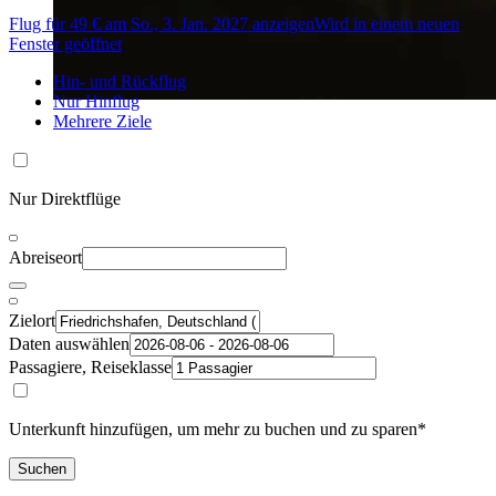
Flug für 49 € am So., 3. Jan. 2027 anzeigen
Wird in einem neuen
Fenster geöffnet
Hin- und Rückflug
Nur Hinflug
Mehrere Ziele
Nur Direktflüge
Abreiseort
Zielort
Daten auswählen
Passagiere, Reiseklasse
Unterkunft hinzufügen, um mehr zu buchen und zu sparen*
Suchen