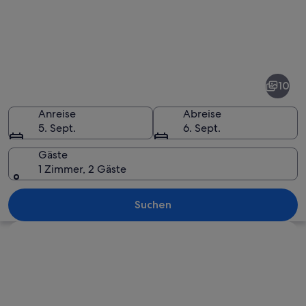
Fotos
von
Kaisermühlen
10
Anreise
Abreise
5. Sept.
6. Sept.
Gäste
1 Zimmer, 2 Gäste
Ein beleuchtetes Stadtbild bei Nacht
Suchen
Karte erkunden