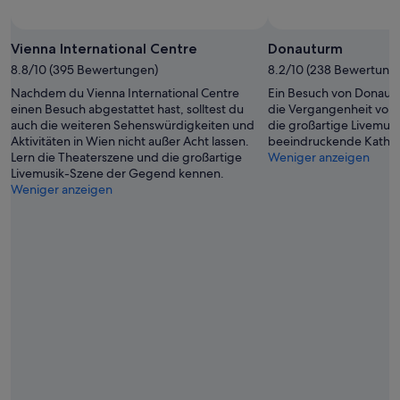
Foto von Neil Ellwood
Öffentliches
Foto
Vienna International Centre
Donauturm
von
8.8/10 (395 Bewertungen)
8.2/10 (238 Bewertung
Neil
Nachdem du Vienna International Centre
Ein Besuch von Donautu
Ellwood
einen Besuch abgestattet hast, solltest du
die Vergangenheit von 
auch die weiteren Sehenswürdigkeiten und
die großartige Livemus
Aktivitäten in Wien nicht außer Acht lassen.
beeindruckende Kathe
Lern die Theaterszene und die großartige
Weniger anzeigen
Livemusik-Szene der Gegend kennen.
Weniger anzeigen