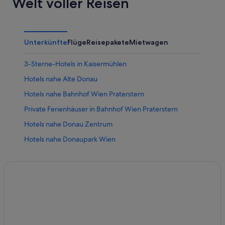
Welt voller Reisen
Unterkünfte
Flüge
Reisepakete
Mietwagen
3-Sterne-Hotels in Kaisermühlen
Hotels nahe Alte Donau
Hotels nahe Bahnhof Wien Praterstern
Private Ferienhäuser in Bahnhof Wien Praterstern
Hotels nahe Donau Zentrum
Hotels nahe Donaupark Wien
Hotels nahe Donauturm
Hotels nahe Donauturm
Hotels nahe Ernst-Happel-Stadion
Hotels nahe Gänsehäufel
Hotels nahe Hauptsitz der Organisation der Vereinten
Nationen für industrielle Entwicklung