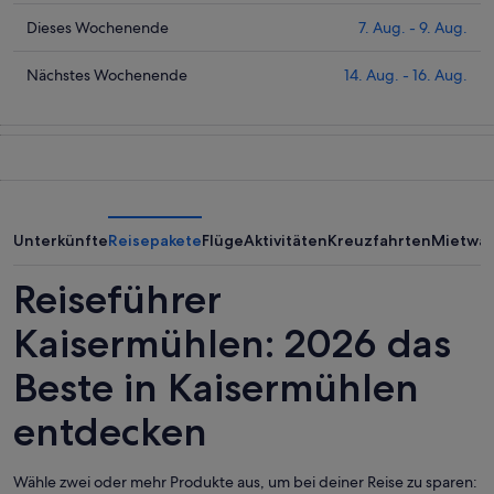
für
die
Kaisermühlen
Preise
Prüfe
Dieses Wochenende
7. Aug. - 9. Aug.
heute
für
die
Nacht,
Kaisermühlen
Preise
Prüfe
Nächstes Wochenende
14. Aug. - 16. Aug.
6.
morgen
für
die
Aug.
Nacht,
Kaisermühlen
Preise
-
7.
dieses
für
7.
Aug.
Wochenende,
Kaisermühlen
Aug.
-
7.
am
8.
Aug.
nächsten
Aug.
-
Wochenende,
Unterkünfte
Reisepakete
Flüge
Aktivitäten
Kreuzfahrten
Mietwa
9.
14.
Aug.
Aug.
Reiseführer
-
16.
Kaisermühlen: 2026 das
Aug.
Beste in Kaisermühlen
entdecken
Wähle zwei oder mehr Produkte aus, um bei deiner Reise zu sparen: