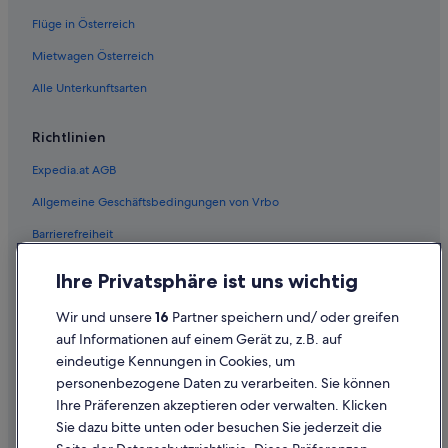
Hotels nahe U-Bahn-Station Vorgartenstraße
Flüge in Österreich
Hotels nahe Vienna International Centre
Mietwagen Österreich
Ferienwohnungen in Wien
Alle Unterkunftsarten
Hotels nahe Wien Hauptbahnhof
Wien Hotels
Richtlinien
Hotels nahe Wirtschaftsuniversität Wien
Expedia.at AGB
Allgemeine Geschäftsbedingungen von Vrbo
Barrierefreiheit
Einreisebestimmungen
Ihre Privatsphäre ist uns wichtig
Datenschutzerklärung
Wir und unsere
16
Partner speichern und/ oder greifen
Cookie-Erklärung
auf Informationen auf einem Gerät zu, z.B. auf
eindeutige Kennungen in Cookies, um
Rechtliche Hinweise/Kontakt
personenbezogene Daten zu verarbeiten. Sie können
Inhaltsrichtlinien und Melden von Inhalten
Ihre Präferenzen akzeptieren oder verwalten. Klicken
Sie dazu bitte unten oder besuchen Sie jederzeit die
Hilfe