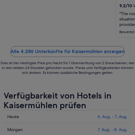
8.
9,2
/
10
W
Aug.
"The roo
bis
situatio
zum
provided
was full
9.
Bewertet 
pool was
Aug.
the year
Alle 4.286 Unterkünfte für Kaisermühlen anzeigen
Dies ist der niedrigste Preis pro Nacht für 1 Übernachtung von 2 Erwachsenen, der
in den letzten 24 Stunden gefunden wurde. Preise und Verfügbarkeiten können
sich ändern. Es können zusätzliche Bedingungen gelten.
Verfügbarkeit von Hotels in
Kaisermühlen prüfen
Prüfe
Heute
6. Aug. - 7. Aug.
die
Preise
Prüfe
Morgen
7. Aug. - 8. Aug.