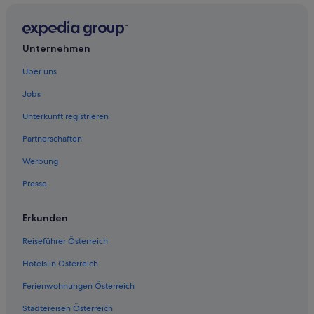
Gasthöfe in U-Bahn-Station Donauinsel
Gasthäuser in U-Bahn-Station Handelskai
Unternehmen
Ferienwohnungen in U-Bahn-Station Kagran
Über uns
Hotels nahe U-Bahn-Station Kagran
Jobs
Pensionen in U-Bahn-Station Kagran
Unterkunft registrieren
Ferienwohnungen in U-Bahn-Station Kaisermühlen
Partnerschaften
Hotels nahe U-Bahn-Station Kaisermühlen
Werbung
Hotels nahe U-Bahn-Station Krieau
Presse
Wohnungen in U-Bahn-Station Krieau
Ferienwohnungen in U-Bahn-Station Messe-Prater
Erkunden
Hotels nahe U-Bahn-Station Messe-Prater
Reiseführer Österreich
Gasthöfe in U-Bahn-Station Neue Donau
Hotels in Österreich
Hotels nahe U-Bahn-Station Neue Donau
Ferienwohnungen Österreich
Ferienwohnungen in U-Bahn-Station Vorgartenstraße
Städtereisen Österreich