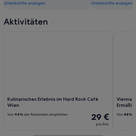
Unterkünfte anzeigen
Unterkünfte anzeigen
Aktivitäten
Kulinarisches Erlebnis im Hard Rock Café Wien
Vienna Cit
Kulinarisches Erlebnis im Hard Rock Café
Vienna C
Wien
Ermäßi
29 €
Von
94%
der Reisenden empfohlen
Von
88%
de
pro Erw.