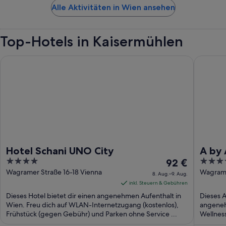
Alle Aktivitäten in Wien ansehen
Top-Hotels in Kaisermühlen
Hotel Schani UNO City
A by Adi
Hotel Schani UNO City
A by 
4
Der
4.5
92 €
out
Preis
out
Wagramer Straße 16-18 Vienna
Wagrame
8. Aug.–9. Aug.
of
beträgt
of
inkl. Steuern & Gebühren
5
92 €
5
Dieses Hotel bietet dir einen angenehmen Aufenthalt in
Dieses A
pro
Wien. Freu dich auf WLAN-Internetzugang (kostenlos),
angeneh
Frühstück (gegen Gebühr) und Parken ohne Service ...
Nacht
Wellnes
Fitnessm
vom