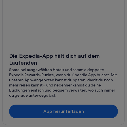
Hotels mit Fitnessbereich in Kaisermühlen
Kaisermühlen: Hotels
Hotels nahe Madame Tussauds Wien
Hotels nahe Messe Wien
Derag Livinghotels in Mühlschüttel
Leonardo Hotels in Mühlschüttel
Die Expedia-App hält dich auf dem
Mühlschüttel: Hotels
Laufenden
Hotels nahe Prater
Spare bei ausgewählten Hotels und sammle doppelte
Expedia Rewards-Punkte, wenn du über die App buchst. Mit
Gasthöfe in S-Bahn-Station Traisengasse
unseren App-Angeboten kannst du sparen, damit du noch
Günstige in Stuwerviertel
mehr reisen kannst – und nebenher kannst du deine
Buchungen einfach und bequem verwalten, wo auch immer
Gasthöfe in U-Bahn-Station Alte Donau
du gerade unterwegs bist.
Hotels nahe U-Bahn-Station Alte Donau
Pensionen in U-Bahn-Station Alte Donau
App herunterladen
Apartmentanlagen in U-Bahn-Station Donauinsel
Ferienwohnungen in U-Bahn-Station Donauinsel