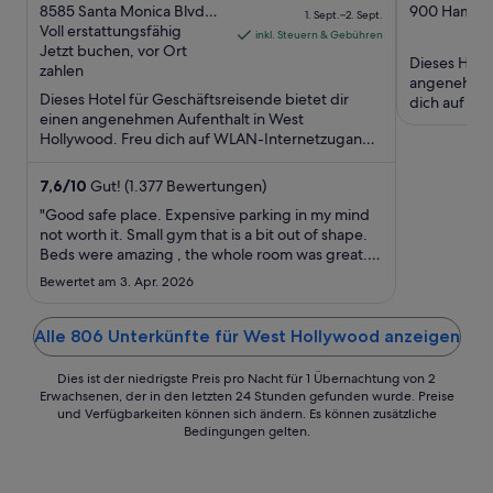
out
Preis
out
8585 Santa Monica Blvd
900 Hammo
1. Sept.–2. Sept.
West Hollywood CA
Voll erstattungsfähig
Hollywood 
of
beträgt
of
inkl. Steuern & Gebühren
Jetzt buchen, vor Ort
5
181 €
5
Dieses Hotel
zahlen
pro
angenehmen 
Dieses Hotel für Geschäftsreisende bietet dir
Nacht
dich auf WL
einen angenehmen Aufenthalt in West
Dachterrasse
vom
Hollywood. Freu dich auf WLAN-Internetzugang
1.
(kostenlos), Zimmerservice (rund ...
Sept.
7,6
/
10
Gut! (1.377 Bewertungen)
bis
"Good safe place. Expensive parking in my mind
zum
not worth it. Small gym that is a bit out of shape.
2.
Beds were amazing , the whole room was great.
Sept.
Only prob is the damn noise."
Bewertet am 3. Apr. 2026
Alle 806 Unterkünfte für West Hollywood anzeigen
Dies ist der niedrigste Preis pro Nacht für 1 Übernachtung von 2
Erwachsenen, der in den letzten 24 Stunden gefunden wurde. Preise
und Verfügbarkeiten können sich ändern. Es können zusätzliche
Bedingungen gelten.