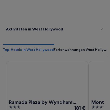
Aktivitäten in West Hollywood
Top-Hotels in West Hollywood
Ferienwohnungen West Hollywo
Ramada Plaza by Wyndham West Hollywood Hotel & Suite
Montrose at 
Ramada Plaza by Wyndham
Montros
3
Der
4
West Hollywood Hotel & Suites
181 €