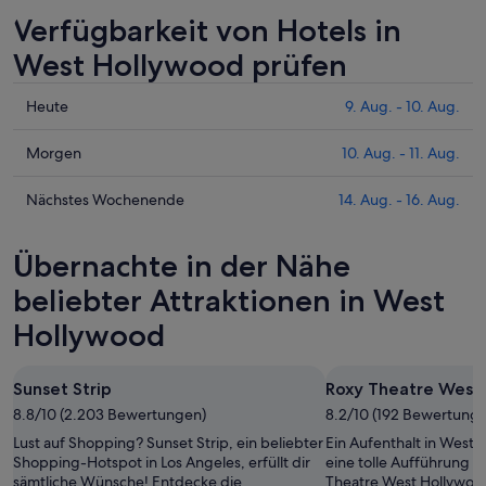
Verfügbarkeit von Hotels in
West Hollywood prüfen
Prüfe
Heute
9. Aug. - 10. Aug.
die
Preise
Prüfe
Morgen
10. Aug. - 11. Aug.
für
die
West
Preise
Prüfe
Nächstes Wochenende
14. Aug. - 16. Aug.
Hollywood
für
die
heute
West
Preise
Übernachte in der Nähe
Nacht,
Hollywood
für
9.
morgen
West
beliebter Attraktionen in West
Aug.
Nacht,
Hollywood
Hollywood
-
10.
am
10.
Aug.
nächsten
Aug.
-
Wochenende,
Sunset Strip
Roxy Theatre West
11.
14.
8.8/10 (2.203 Bewertungen)
8.2/10 (192 Bewertung
Aug.
Aug.
Lust auf Shopping? Sunset Strip, ein beliebter
Ein Aufenthalt in West 
-
Shopping-Hotspot in Los Angeles, erfüllt dir
eine tolle Aufführung n
16.
sämtliche Wünsche! Entdecke die
Theatre West Hollywood 