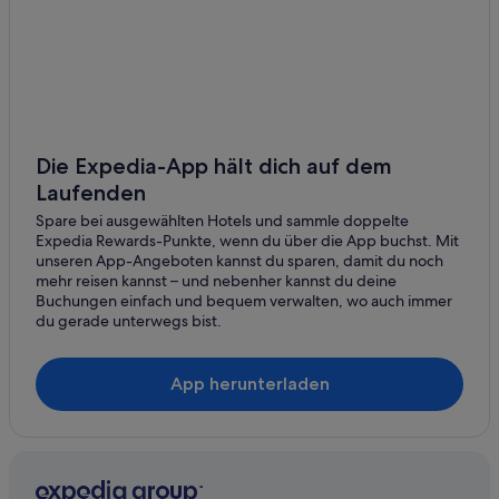
Hotels nahe Hollywood Walk of Fame
Hotels nahe Jerome C. Daniel Overlook above the
Hollywood Bowl
Mid-Wilshire: Hotels
Olymp: Hotels
Die Expedia-App hält dich auf dem
Hotels nahe Sierra Towers
Laufenden
Hotels nahe Sunset Strip
Spare bei ausgewählten Hotels und sammle doppelte
Expedia Rewards-Punkte, wenn du über die App buchst. Mit
The Flats: Hotels
unseren App-Angeboten kannst du sparen, damit du noch
Hotels nahe The Garden of Allah
mehr reisen kannst – und nebenher kannst du deine
Buchungen einfach und bequem verwalten, wo auch immer
Trousdale Estates: Hotels
du gerade unterwegs bist.
West Hollywood Hotels
West Hollywood: Hotels
App herunterladen
Villen in West Hollywood
Wohnungen in West Hollywood