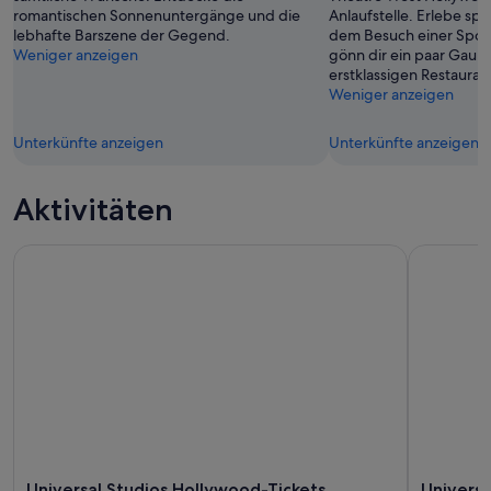
Aug.
romantischen Sonnenuntergänge und die
Anlaufstelle. Erlebe 
lebhafte Barszene der Gegend.
dem Besuch einer Spor
Weniger anzeigen
gönn dir ein paar Gau
erstklassigen Restaura
Weniger anzeigen
Unterkünfte anzeigen
Unterkünfte anzeigen
Aktivitäten
Universal Studios Hollywood-Tickets
Universal 
Universal Studios Hollywood-Tickets
Universa