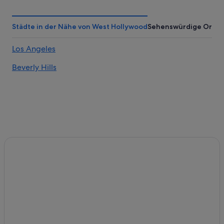
Hotels mit Frühstück in Beverly Hills
Hotels mit Pool in Beverly Hills
Städte in der Nähe von West Hollywood
Sehenswürdige Orte
La Quinta Inn & Suites Hotels in Beverly Hills
Los Angeles
Villen in Beverly Hills
Beverly Hills
Wohnungen in Beverly Hills
Carthay Circle: Hotels
Hotels nahe Hollywood Boulevard
Hotels mit Parkplatz in Hollywood Hills
Hollywood Hills: Hotels
Hollywood Hills West: Hotels
Business in Hollywood
Günstige in Hollywood
Hotels mit Pool in Hollywood
Hotels mit Aussicht in Hollywood
Hollywood: Hotels