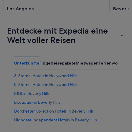
Los Angeles
Beverly H
Entdecke mit Expedia eine
Welt voller Reisen
Unterkünfte
Flüge
Reisepakete
Mietwagen
Ferienwohnung
3-Sterne-Hotels in Hollywood Hills
5-Sterne-Hotels in Hollywood Hills
B&B in Beverly Hills
Boutique- in Beverly Hills
Dorchester Collection Hotels in Beverly Hills
Highgate Independent Hotels in Beverly Hills
Hilton Hotels in Beverly Hills