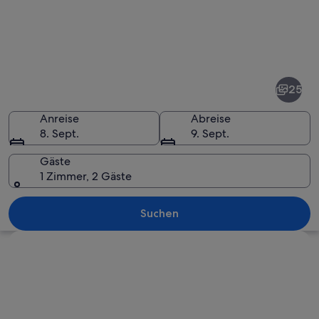
Fotos
von
West
25
Hollywood
Anreise
Abreise
8. Sept.
9. Sept.
Gäste
1 Zimmer, 2 Gäste
Eine belebte Straße mit einem gelben
Suchen
Karte erkunden