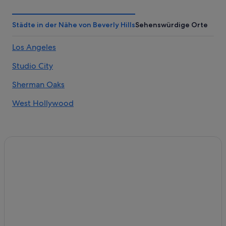
Hotels mit Restaurant in Bel Air
Haustierfreundliche in Bel Air
Städte in der Nähe von Beverly Hills
Sehenswürdige Orte
Strand in Bel Air
Los Angeles
Aparthotels in Beverly Hills
Studio City
Ferienwohnungen in Beverly Hills
B&B in Beverly Hills
Sherman Oaks
Gasthäuser in Beverly Hills
West Hollywood
Boutique- in Beverly Hills
Dorchester Collection Hotels in Beverly Hills
Günstige in Beverly Hills
Highgate Independent Hotels in Beverly Hills
Hilton Hotels in Beverly Hills
Hotels mit Frühstück in Beverly Hills
Hotels mit Pool in Beverly Hills
Hyatt Hotels in Beverly Hills