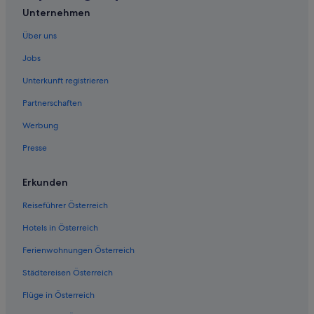
Unternehmen
The Flats: Hotels
Boutique- in Westwood
Über uns
Günstige in Westwood
Jobs
Hotels nahe Wilshire Boulevard
Unterkunft registrieren
Partnerschaften
Werbung
Presse
Erkunden
Reiseführer Österreich
Hotels in Österreich
Ferienwohnungen Österreich
Städtereisen Österreich
Flüge in Österreich