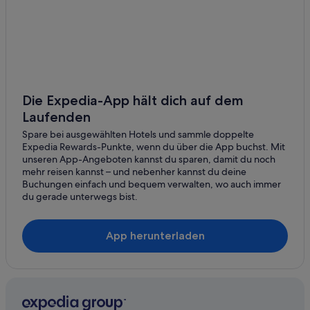
La Quinta Inn & Suites Hotels in Beverly Hills
Strand in Beverly Hills
Beverly Hills Hotels
Private Ferienhäuser in Beverly Hills
Villen in Beverly Hills
Die Expedia-App hält dich auf dem
Laufenden
Wohnungen in Beverly Hills
Spare bei ausgewählten Hotels und sammle doppelte
Hotels nahe Hollywood Boulevard
Expedia Rewards-Punkte, wenn du über die App buchst. Mit
Hollywood Hills West: Hotels
unseren App-Angeboten kannst du sparen, damit du noch
mehr reisen kannst – und nebenher kannst du deine
Design Hotels in Holmby Hills
Buchungen einfach und bequem verwalten, wo auch immer
du gerade unterwegs bist.
Innenstadt von Culver City: Hotels
La Brea: Hotels
App herunterladen
Laurel Canyon: Hotels
Pico-Robertson: Hotels
Hotels nahe Rodeo Drive
Hotels nahe Sierra Towers