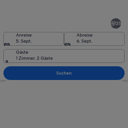
Fotos
von
Beverly
25
Hills
Anreise
Abreise
5. Sept.
6. Sept.
Gäste
1 Zimmer, 2 Gäste
Ein Schild mit der Aufschrift 'BEVERLY
Suchen
Karte erkunden