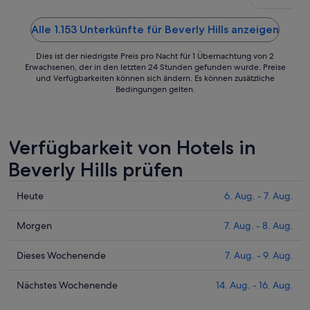
Straße runte
Sept.
oder Uber e
Alle 1.153 Unterkünfte für Beverly Hills anzeigen
Dies ist der niedrigste Preis pro Nacht für 1 Übernachtung von 2
Erwachsenen, der in den letzten 24 Stunden gefunden wurde. Preise
und Verfügbarkeiten können sich ändern. Es können zusätzliche
Bedingungen gelten.
Verfügbarkeit von Hotels in
Beverly Hills prüfen
Prüfe
Heute
6. Aug. - 7. Aug.
die
Preise
Prüfe
Morgen
7. Aug. - 8. Aug.
für
die
Beverly
Preise
Prüfe
Dieses Wochenende
7. Aug. - 9. Aug.
Hills
für
die
heute
Beverly
Preise
Prüfe
Nächstes Wochenende
14. Aug. - 16. Aug.
Nacht,
Hills
für
die