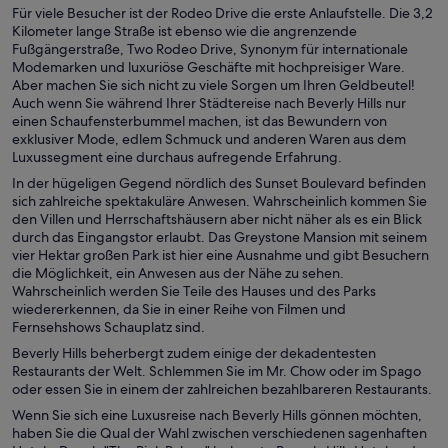
Für viele Besucher ist der Rodeo Drive die erste Anlaufstelle. Die 3,2
Kilometer lange Straße ist ebenso wie die angrenzende
Fußgängerstraße, Two Rodeo Drive, Synonym für internationale
Modemarken und luxuriöse Geschäfte mit hochpreisiger Ware.
Aber machen Sie sich nicht zu viele Sorgen um Ihren Geldbeutel!
Auch wenn Sie während Ihrer Städtereise nach Beverly Hills nur
einen Schaufensterbummel machen, ist das Bewundern von
exklusiver Mode, edlem Schmuck und anderen Waren aus dem
Luxussegment eine durchaus aufregende Erfahrung.
In der hügeligen Gegend nördlich des Sunset Boulevard befinden
sich zahlreiche spektakuläre Anwesen. Wahrscheinlich kommen Sie
den Villen und Herrschaftshäusern aber nicht näher als es ein Blick
durch das Eingangstor erlaubt. Das Greystone Mansion mit seinem
vier Hektar großen Park ist hier eine Ausnahme und gibt Besuchern
die Möglichkeit, ein Anwesen aus der Nähe zu sehen.
Wahrscheinlich werden Sie Teile des Hauses und des Parks
wiedererkennen, da Sie in einer Reihe von Filmen und
Fernsehshows Schauplatz sind.
Beverly Hills beherbergt zudem einige der dekadentesten
Restaurants der Welt. Schlemmen Sie im Mr. Chow oder im Spago
oder essen Sie in einem der zahlreichen bezahlbareren Restaurants.
Wenn Sie sich eine Luxusreise nach Beverly Hills gönnen möchten,
haben Sie die Qual der Wahl zwischen verschiedenen sagenhaften