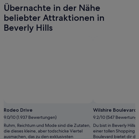
6.
morgen
Beverly
Preise
Übernachte in der Nähe
Aug.
Nacht,
Hills
für
-
7.
dieses
Beverly
beliebter Attraktionen in
7.
Aug.
Wochenende,
Hills
Beverly Hills
Aug.
-
7.
am
8.
Aug.
nächsten
Aug.
-
Wochenende,
9.
14.
Aug.
Aug.
-
16.
Aug.
Rodeo Drive
Wilshire Boulevard
9.0/10 (1.937 Bewertungen)
9.2/10 (547 Bewertung
Ruhm, Reichtum und Mode sind die Zutaten,
Du bist in Beverly Hills
die dieses kleine, aber todschicke Viertel
einer tollen Shoppingmö
ausmachen, das zu den exklusivsten
Boulevard bietet dir da