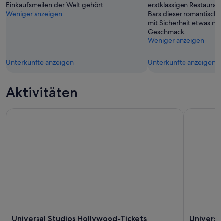
Einkaufsmeilen der Welt gehört.
erstklassigen Restaura
Weniger anzeigen
Bars dieser romantisch
mit Sicherheit etwas n
Geschmack.
Weniger anzeigen
Unterkünfte anzeigen
Unterkünfte anzeigen
Aktivitäten
Universal Studios Hollywood-Tickets
Universal 
Universal Studios Hollywood-Tickets
Universa