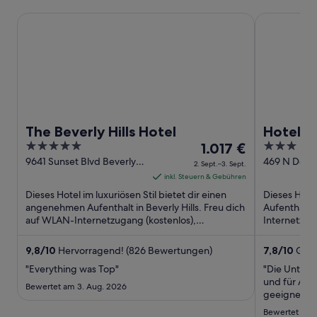
The Beverly Hills Hotel
Hotel Bever
The Beverly Hills Hotel
Hotel Be
5
Der
3
1.017 €
Hills/W
out
Preis
out
9641 Sunset Blvd Beverly
469 N Dohen
2. Sept.–3. Sept.
Hills CA
Hills CA
of
beträgt
of
inkl. Steuern & Gebühren
5
1.017 €
5
Dieses Hotel im luxuriösen Stil bietet dir einen
Dieses Hote
pro
angenehmen Aufenthalt in Beverly Hills. Freu dich
Aufenthalt i
auf WLAN-Internetzugang (kostenlos),
Nacht
Internetzuga
Wellnessbereich und 2 ...
(kostenpflic
vom
2.
9,8
/
10
Hervorragend! (826 Bewertungen)
7,8
/
10
Gut!
Sept.
"Everything was Top"
"Die Unterku
bis
und für Aus
Bewertet am 3. Aug. 2026
zum
geeignet. Zu
erreichen, 
3.
Bewertet am 9