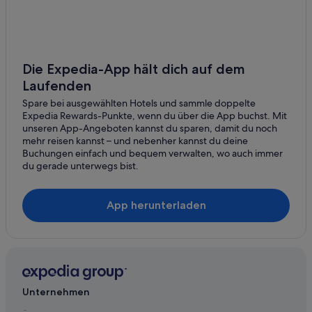
Strand in Hollywood Hills
Vagabond Inn Hotels in Hollywood Hills
Hollywood Hills: Hotels
Hollywood Hills West: Hotels
Die Expedia-App hält dich auf dem
Laufenden
Business in Hollywood
Spare bei ausgewählten Hotels und sammle doppelte
Historische in Hollywood
Expedia Rewards-Punkte, wenn du über die App buchst. Mit
Hotels mit Restaurant in Hollywood
unseren App-Angeboten kannst du sparen, damit du noch
mehr reisen kannst – und nebenher kannst du deine
Independent Hotels in Hollywood
Buchungen einfach und bequem verwalten, wo auch immer
du gerade unterwegs bist.
Hotels mit Aussicht in Hollywood
Loews Hotels in Hollywood
App herunterladen
Hotels nahe Hollywood Walk of Fame
Hotels nahe Jerome C. Daniel Overlook above the
Hollywood Bowl
Laurel Canyon: Hotels
Little Armenia: Hotels
Unternehmen
Hotels nahe OC Skin Secrets Day Spa