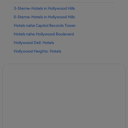
3-Sterne-Hotels in Hollywood Hills
5-Sterne-Hotels in Hollywood Hills
Hotels nahe Capitol Records Tower
Hotels nahe Hollywood Boulevard
Hollywood Dell: Hotels
Hollywood Heights: Hotels
Best Western Hotels in Hollywood Hills
Hilton Hotels in Hollywood Hills
Hotels mit Meerblick in Hollywood Hills
Hotels mit Parkplatz in Hollywood Hills
Hotels mit Restaurant in Hollywood Hills
Hotels mit Aussicht in Hollywood Hills
Luxus in Hollywood Hills
Marriott Hotels & Resorts in Hollywood Hills