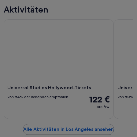
Aktivitäten
Universal Studios Hollywood-Tickets
Universal 
Universal Studios Hollywood-Tickets
Universa
122 €
Von
94%
der Reisenden empfohlen
Von
90%
d
pro Erw.
Alle Aktivitäten in Los Angeles ansehen