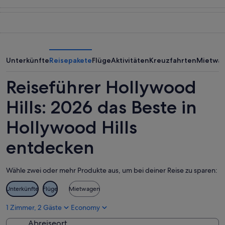
heute
Hollywood
Preise
Nacht,
Hills
für
7.
morgen
Hollywood
Aug.
Nacht,
Hills
-
8.
dieses
8.
Aug.
Wochenende,
Unterkünfte
Reisepakete
Flüge
Aktivitäten
Kreuzfahrten
Mietwa
Aug.
-
7.
9.
Aug.
Reiseführer Hollywood
Aug.
-
9.
Hills: 2026 das Beste in
Aug.
Hollywood Hills
entdecken
Wähle zwei oder mehr Produkte aus, um bei deiner Reise zu sparen:
Unterkünfte
Flüge
Mietwagen
1 Zimmer, 2 Gäste
Economy
Abreiseort