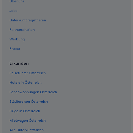
Über uns
Olymp: Hotels
Jobs
Hotels nahe Runyon Canyon Park
Unterkunft registrieren
Hotels nahe Sunset Strip
Partnerschaften
Hotels nahe TCL Chinese Theatre
Werbung
West Hollywood Hotels
Presse
Villen in West Hollywood
Wohnungen in West Hollywood
Erkunden
Reiseführer Österreich
Hotels in Österreich
Ferienwohnungen Österreich
Städtereisen Österreich
Flüge in Österreich
Mietwagen Österreich
Alle Unterkunftsarten