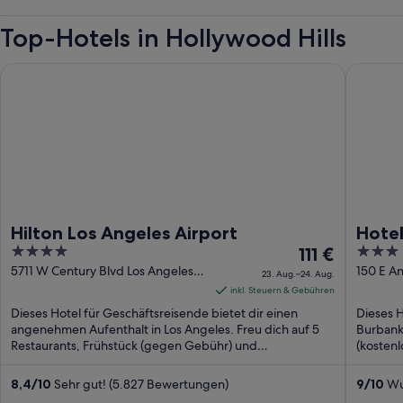
Top-Hotels in Hollywood Hills
Hilton Los Angeles Airport
Hotel Bu
Hilton Los Angeles Airport
Hote
4
Der
3
111 €
out
Preis
out
5711 W Century Blvd Los Angeles
150 E A
23. Aug.–24. Aug.
CA
of
beträgt
of
inkl. Steuern & Gebühren
5
111 €
5
Dieses Hotel für Geschäftsreisende bietet dir einen
Dieses H
pro
angenehmen Aufenthalt in Los Angeles. Freu dich auf 5
Burbank
Restaurants, Frühstück (gegen Gebühr) und
Nacht
(kosten
Flughafentransfer. ...
Flughafe
vom
23.
8,4
/
10
Sehr gut! (5.827 Bewertungen)
9
/
10
Wun