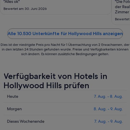
Aug.
"Alles ok"
"Die Fot
bis
der Real
Bewertet am 30. Juni 2026
zum
Zimmer 
über de
24.
Bewertet 
dunkel 
Aug.
dieses 
Alle 10.530 Unterkünfte für Hollywood Hills anzeigen
Dies ist der niedrigste Preis pro Nacht für 1 Übernachtung von 2 Erwachsenen, der
in den letzten 24 Stunden gefunden wurde. Preise und Verfügbarkeiten können
sich ändern. Es können zusätzliche Bedingungen gelten.
Verfügbarkeit von Hotels in
Hollywood Hills prüfen
Prüfe
Heute
7. Aug. - 8. Aug.
die
Preise
Prüfe
Morgen
8. Aug. - 9. Aug.
für
die
Hollywood
Preise
Prüfe
Dieses Wochenende
7. Aug. - 9. Aug.
Hills
für
die