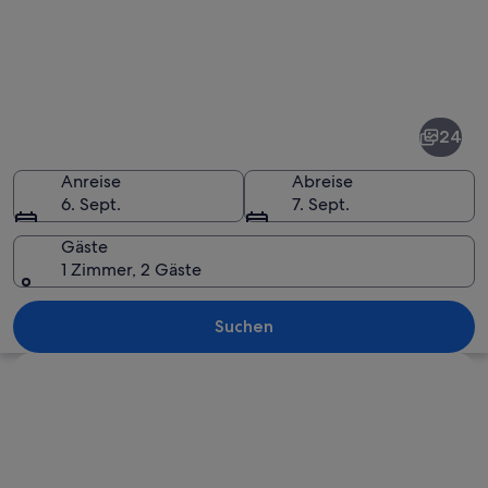
Fotos
von
Hollywood
24
Hills
Anreise
Abreise
6. Sept.
7. Sept.
Gäste
1 Zimmer, 2 Gäste
Das Hollywood-Schild auf einem Hüge
Suchen
Karte erkunden