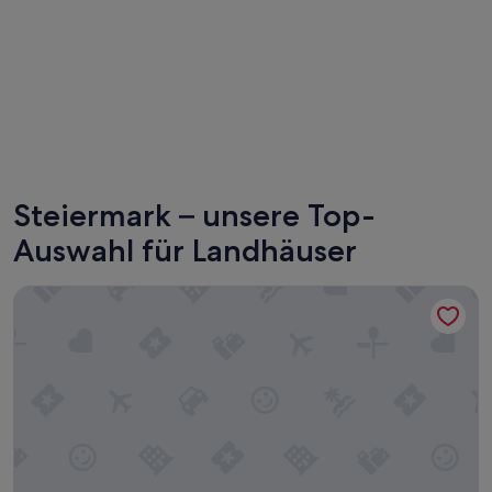
Graz
Schladm
Steiermark – unsere Top-
Auswahl für Landhäuser
Zimmer mit Balkon - Ermi/Pracher