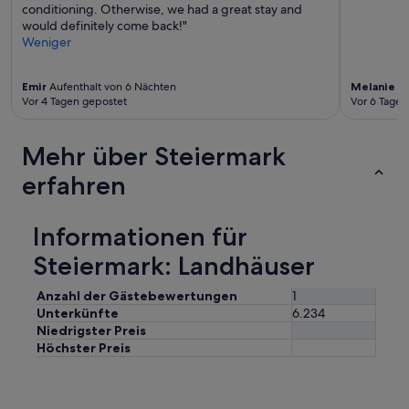
conditioning. Otherwise, we had a great stay and
c
would definitely come back!"
l
Weniger
e
a
n
Emir
Aufenthalt von 6 Nächten
Melanie
Au
a
Vor 4 Tagen gepostet
Vor 6 Tagen
n
d
h
Mehr über Steiermark
a
s
erfahren
e
v
e
Informationen für
r
Steiermark: Landhäuser
y
t
h
Anzahl der Gästebewertungen
1
i
Unterkünfte
6.234
n
Niedrigster Preis
g
Höchster Preis
y
o
u
n