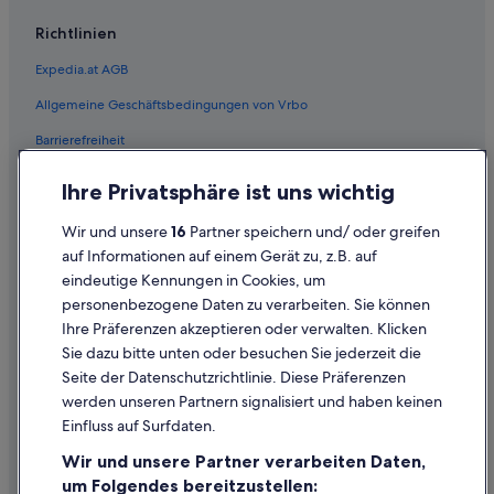
c
Motel One Hotels in Graz
o
Richtlinien
m
Hütten in Johnsbach
p
Expedia.at AGB
Marriott Hotels & Resorts in Kalsdorf bei Graz
a
r
Allgemeine Geschäftsbedingungen von Vrbo
Hütten in Kapfenberg
e
Barrierefreiheit
t
Pensionen in Kitzeck im Sausal
o
Hütten in Krakauebene
Einreisebestimmungen
a
Ihre Privatsphäre ist uns wichtig
n
Pensionen in Kumberg
Datenschutzerklärung
y
Wir und unsere
16
Partner speichern und/ oder greifen
w
Leoben Hotels
Cookie-Erklärung
auf Informationen auf einem Gerät zu, z.B. auf
h
Chalets in Mariazell
eindeutige Kennungen in Cookies, um
e
Rechtliche Hinweise/Kontakt
r
personenbezogene Daten zu verarbeiten. Sie können
Hütten in Mariazell
Inhaltsrichtlinien und Melden von Inhalten
e
Ihre Präferenzen akzeptieren oder verwalten. Klicken
I
Pensionen in Mariazell
Sie dazu bitte unten oder besuchen Sie jederzeit die
h
Hilfe
Hütten in Mönichwald
Seite der Datenschutzrichtlinie. Diese Präferenzen
a
v
werden unseren Partnern signalisiert und haben keinen
Campingplätze in Neumarkt in Steiermark
Hilfe
e
Einfluss auf Surfdaten.
b
Hütten in Rabenwald
Buchung ändern oder stornieren
e
Wir und unsere Partner verarbeiten Daten,
Pensionen in Riegersburg
Rückerstattungsprozess und Zeitrahmen
e
um Folgendes bereitzustellen: