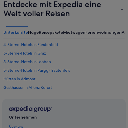
Entdecke mit Expedia eine
e
e
Welt voller Reisen
d
f
o
r
Unterkünfte
Flüge
Reisepakete
Mietwagen
Ferienwohnungen
An
a
r
4-Sterne-Hotels in Fürstenfeld
e
l
5-Sterne-Hotels in Graz
a
x
5-Sterne-Hotels in Leoben
i
5-Sterne-Hotels in Pürgg-Trautenfels
n
g
Hütten in Admont
t
r
Gasthäuser in Aflenz Kurort
i
Pensionen in Altaussee
p
.
Hütten in Altenberg an der Rax
T
h
Pensionen in Bad Aussee
Unternehmen
e
Aparthotels in Bad Radkersburg
h
Über uns