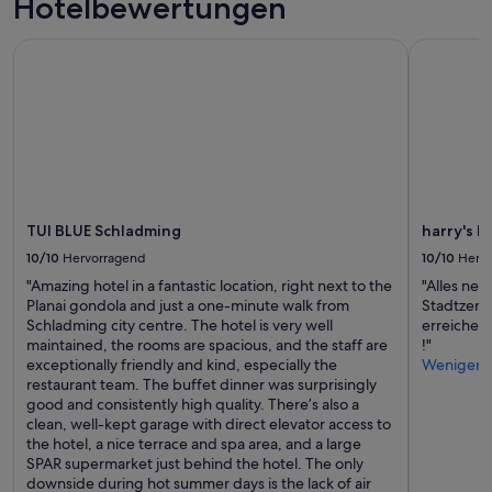
Hotelbewertungen
Preise
i
und
s
Verfügbarkeiten
TUI BLUE Schladming
harry's ho
s
können
e
sich
d
ändern.
-
Es
t
können
h
zusätzliche
e
Bedingungen
f
gelten.
a
TUI BLUE Schladming
harry's h
r
m
10/10
Hervorragend
10/10
Herv
i
"Amazing hotel in a fantastic location, right next to the
"Alles ne
s
Planai gondola and just a one-minute walk from
Stadtzent
b
Schladming city centre. The hotel is very well
erreichen.
e
maintained, the rooms are spacious, and the staff are
!"
a
exceptionally friendly and kind, especially the
Weniger
u
restaurant team. The buffet dinner was surprisingly
t
good and consistently high quality. There’s also a
i
clean, well-kept garage with direct elevator access to
f
the hotel, a nice terrace and spa area, and a large
u
SPAR supermarket just behind the hotel. The only
l
downside during hot summer days is the lack of air
,