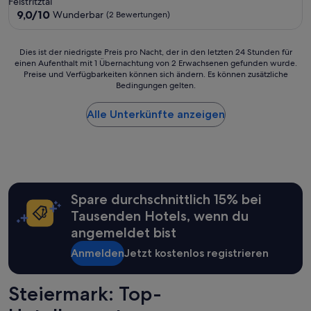
Feistritztal
i
Unterkunft
9.0
9,0/10
Wunderbar
(2 Bewertungen)
s
von
a
10,
c
Wunderbar,
Dies
Dies ist der niedrigste Preis pro Nacht, der in den letzten 24 Stunden für
c
(2
einen Aufenthalt mit 1 Übernachtung von 2 Erwachsenen gefunden wurde.
ist
o
Preise und Verfügbarkeiten können sich ändern. Es können zusätzliche
Bewertungen)
der
m
Bedingungen gelten.
niedrigste
m
Preis
o
Alle Unterkünfte anzeigen
pro
d
Nacht,
a
der
t
in
i
den
o
letzten
n
24 Stunden
i
Spare durchschnittlich 15% bei
für
s
Tausenden Hotels, wenn du
einen
n
Aufenthalt
angemeldet bist
o
mit
t
1 Übernachtung
Anmelden
Jetzt kostenlos registrieren
t
von
o
2 Erwachsenen
b
Steiermark: Top-
gefunden
e
wurde.
m