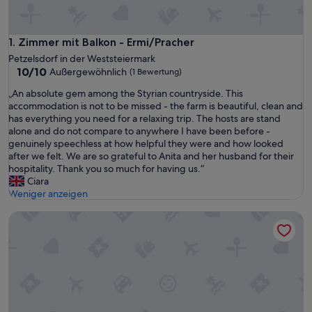
Zimmer mit Balkon - Ermi/Pracher
1. Zimmer mit Balkon - Ermi/Pracher
Petzelsdorf in der Weststeiermark
10.0
10/10
Außergewöhnlich
(1 Bewertung)
von
„
„An absolute gem among the Styrian countryside. This
10,
A
accommodation is not to be missed - the farm is beautiful, clean and
Außergewöhnlich,
n
has everything you need for a relaxing trip. The hosts are stand
(1
a
alone and do not compare to anywhere I have been before -
Bewertung)
b
genuinely speechless at how helpful they were and how looked
s
after we felt. We are so grateful to Anita and her husband for their
o
hospitality. Thank you so much for having us.“
l
Ciara
u
Weniger anzeigen
t
Detox Almhaus - Chalet in einzigartiger Alleinlage
e
g
e
m
a
m
o
n