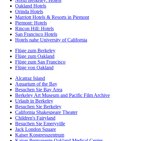
North Berkeley: Hotels
Oakland Hotels
Orinda Hotels
Marriott Hotels & Resorts in Piemont
Piemont: Hotels
Rincon Hill: Hotels
San Francisco Hotels
Hotels nahe University of California
Flüge zum Berkeley
Flüge zum Oakland
Flüge zum San Francisco
Flüge von Oakland
Alcatraz Island
Aquarium of the Bay
Besuchen Sie Bay Area
Berkeley Art Museum and Pacific Film Archive
Urlaub in Berkeley
Besuchen Sie Berkeley
California Shakespeare Theater
Children's Fairyland
Besuchen Sie Emeryville
Jack London Square
Kaiser Kongresszentrum
Kaiser Permanente Oakland Medical Center