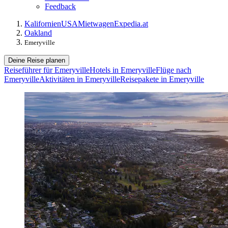
Feedback
Kalifornien
USA
Mietwagen
Expedia.at
Oakland
Emeryville
Deine Reise planen
Reiseführer für Emeryville
Hotels in Emeryville
Flüge nach
Emeryville
Aktivitäten in Emeryville
Reisepakete in Emeryville