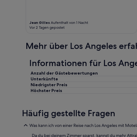
Z
i
m
m
Jean Gilles
Aufenthalt von 1 Nacht
e
Vor 2 Tagen gepostet
r
.
-
Mehr über Los Angeles erfa
B
e
i
Informationen für Los Ange
d
e
Anzahl der Gästebewertungen
U
Unterkünfte
S
Niedrigster Preis
B
Höchster Preis
S
t
e
c
Häufig gestellte Fragen
k
e
r
Was kann ich von einer Reise nach Los Angeles mit Mote
i
m
Da du bei deinem Zimmer sparst, kannst du mehr Attra