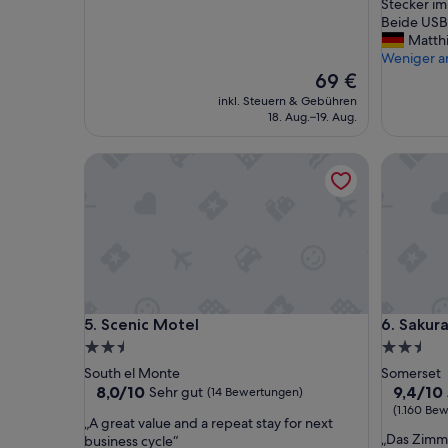
t
Stecker im
(2.805
(8.923
e
Beide USB
Bewertu
Bewertungen)
E
Matth
r
Weniger a
r
Der
69 €
e
Preis
inkl. Steuern & Gebühren
i
beträgt
18. Aug.–19. Aug.
c
69 €
h
Scenic Motel
Sakura In
b
a
r
k
e
t
,
g
r
Scenic Motel
Sakura In
5. Scenic Motel
6. Sakura
o
ß
2.5-
2.5-
e
Sterne-
Sterne-
South el Monte
Somerset
B
Unterkunft
Unterkun
8.0
9.4
8,0/10
9,4/10
Sehr gut
(14 Bewertungen)
e
von
von
(1.160 Be
t
„
„A great value and a repeat stay for next
10,
10,
t
„
„Das Zimme
A
business cycle“
Sehr
Außerge