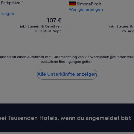
Parkplätze.“
S
SimoneBirgit
Hervorragend,
a
Weniger anzeigen
ngen)
(921
nzeigen
u
Bewertungen)
Der
107 €
b
Preis
e
inkl. Steuern & Gebühren
inkl. Steuern 
beträgt
r
2. Sept.–3. Sept.
25. Aug
107 €
,
n
e
t
24 Stunden für einen Aufenthalt mit 1 Übernachtung von 2 Erwachsenen gefunden wu
t
zusätzliche Bedingungen gelten.
u
n
d
Alle Unterkünfte anzeigen
f
r
e
u
n
d
l
i
 bei Tausenden Hotels, wenn du angemeldet bist
c
h
“