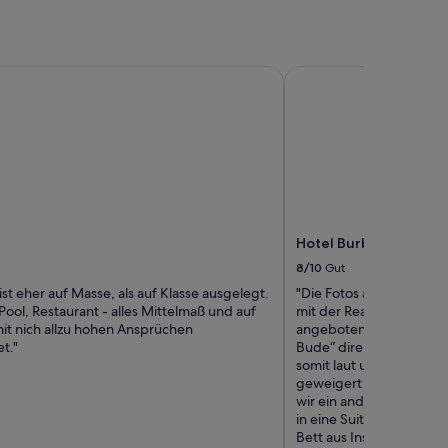
e
o
p
e
Hotel Burbank
n
i
n
g
i
n
1
9
8
7
Hotel Burbank
!
8/10
Gut
T
ist eher auf Masse, als auf Klasse ausgelegt.
"Die Fotos auf der Home
h
ool, Restaurant - alles Mittelmaß und auf
mit der Realität des Hote
e
mit nich allzu hohen Ansprüchen
angebotene Zimmer war 
y
t."
Bude“ direkt über dem 
o
somit laut und dunkel E
u
geweigert habe dieses
n
wir ein anderes Zimmer
g
in eine Suite im 17.OG :-
l
Bett aus Insgesamt hat 
a