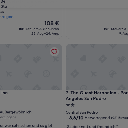
 Bett defekt und an der Lampe +
(1.009
 Stecker am TV OK.“
ngen)
Bewertungen)
31
ias
nzeigen
Der
108 €
Preis
inkl. Steuern & Gebühren
inkl. Steuern 
beträgt
23. Aug.–24. Aug.
9. Au
108 €
n
The Guest Harbor Inn - Port o
n
The Guest Harbor Inn - Port o
 Inn
7. The Guest Harbor Inn - Por
Angeles San Pedro
2.0-
Sterne-
ft
Außergewöhnlich
Central San Pedro
Unterkunft
8.6
wertungen)
8,6/10
Hervorragend
(921 Bewe
von
r war sehr schön und es gibt
„
„Sauber,nett und freundlich “
wöhnlich,
10,