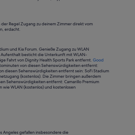
i
e
n
d
 in der Regel Zugang zu deinem Zimmer direkt vom
l
n, erdacht.
y
a
n
d
tadium und Kia Forum. Genieße Zugang zu WLAN
f
 Aufenthalt besticht die Unterkunft mit WLAN-
o
ige Fahrt von Dignity Health Sports Park entfernt.
Good
r
tominuten von diesen Sehenswürdigkeiten entfernt:
(
 von diesen Sehenswürdigkeiten entfernt sein: SoFi Stadium
m
rnetzugang (kostenlos). Die Zimmer bringen außerdem
y
sen Sehenswürdigkeiten entfernt: Camarillo Premium
)
en wie WLAN (kostenlos) und kostenlosen
t
h
e
C
h
a
r
i
 Angeles gefallen insbesondere die
o