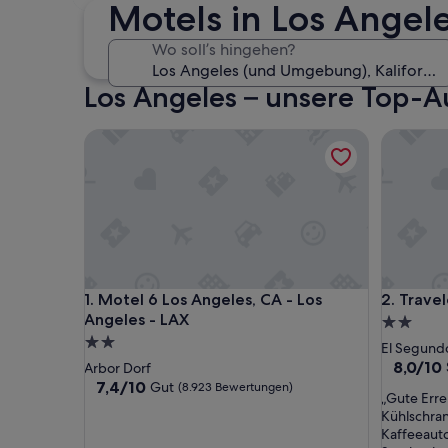
4. Sep. - 6. Sep.
Motels in Los Angel
Wo soll’s hingehen?
Los Angeles – unsere Top-A
Motel 6 Los Angeles, CA - Los Angeles - LAX
Travelo
Motel 6 Los Angeles, CA - Los Angeles - LAX
Travelo
1. Motel 6 Los Angeles, CA - Los
2. Trav
Angeles - LAX
2.0-
2.0-
Sterne-
El Segund
Sterne-
Unterkun
8.0
8,0/10
Arbor Dorf
von
Unterkunft
7.4
7,4/10
Gut
(8.923 Bewertungen)
„
„Gute Erre
10,
von
G
Kühlschran
Sehr
10,
u
Kaffeeaut
gut,
Gut,