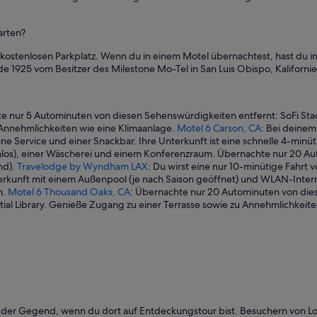
arten?
n kostenlosen Parkplatz. Wenn du in einem Motel übernachtest, hast du
e 1925 vom Besitzer des Milestone Mo-Tel in San Luis Obispo, Kalifornie
te nur 5 Autominuten von diesen Sehenswürdigkeiten entfernt: SoFi S
 Annehmlichkeiten wie eine Klimaanlage.
Motel 6 Carson, CA
: Bei deinem
e Service und einer Snackbar. Ihre Unterkunft ist eine schnelle 4-minüt
los), einer Wäscherei und einem Konferenzraum. Übernachte nur 20 Au
nd).
Travelodge by Wyndham LAX
: Du wirst eine nur 10-minütige Fahrt
terkunft mit einem Außenpool (je nach Saison geöffnet) und WLAN-Inte
h.
Motel 6 Thousand Oaks, CA
: Übernachte nur 20 Autominuten von die
ial Library. Genieße Zugang zu einer Terrasse sowie zu Annehmlichkeit
er Gegend, wenn du dort auf Entdeckungstour bist. Besuchern von Los