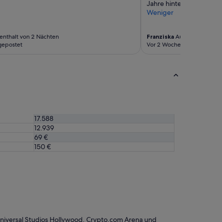
Jahre hinter sich"
d
Weniger
y
a
t
enthalt von 2 Nächten
Franziska
Aufenthalt von 3
t
gepostet
Vor 2 Wochen gepostet
h
e
r
e
c
e
p
t
17.588
i
12.939
o
69 €
n
150 €
i
s
s
u
p
e
r
f
r
niversal Studios Hollywood, Crypto.com Arena und