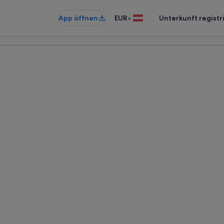
•
App öffnen
EUR
Unterkunft registr