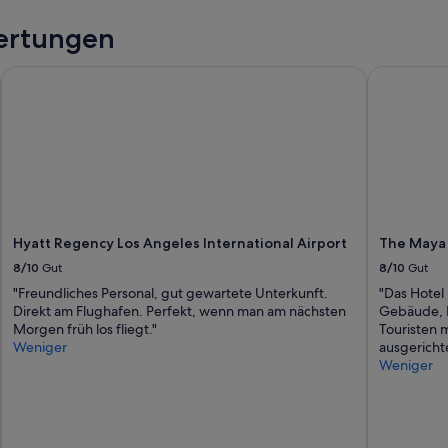
ertungen
Hyatt Regency Los Angeles International Airport
The Maya
Hyatt Regency Los Angeles International Airport
The Maya
8/10
Gut
8/10
Gut
"Freundliches Personal, gut gewartete Unterkunft.
"Das Hotel 
Direkt am Flughafen. Perfekt, wenn man am nächsten
Gebäude, P
Morgen früh los fliegt."
Touristen 
Weniger
ausgerichte
Weniger