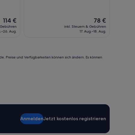
g
(1.010
a
Bewertungen)
r
o
Der
Der
114 €
78 €
u
Preis
Preis
& Gebühren
inkl. Steuern & Gebühren
n
beträgt
beträgt
.–26. Aug.
17. Aug.–18. Aug.
d
114 €
78 €
L
o
s
A
rde. Preise und Verfügbarkeiten können sich ändern. Es können
n
g
e
l
e
s
,
s
i
n
c
Anmelden
Jetzt kostenlos registrieren
e
t
h