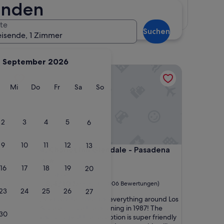
finden
Karte anzeigen
te
Suchen
eisende, 1 Zimmer
September 2026
Chariot Inn Glendale - Pasadena
g
ienstag
Mittwoch
Donnerstag
Freitag
Samstag
Sonntag
Mi
Do
Fr
Sa
So
2
3
4
5
6
9
10
11
12
13
Chariot Inn Glendale - Pasadena
4. Chariot Inn Glendale - Pasadena
2.0-
16
17
18
19
20
Sterne-
Glendale
Unterkunft
8.4
8,4/10
Sehr gut
gen)
(1.006 Bewertungen)
23
24
25
26
27
von
„
„My favorite motel for everything around Los
10,
M
Angeles, since the opening in 1987! The
Sehr
30
y
young lady at the reception is super friendly
gut,