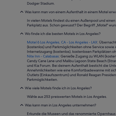
B
Dodger Stadium.
e
Was kann man von einem Aufenthalt in einem Motel erw
t
t
In vielen Motels findest du einen Außenpool und eine
d
Parkplatz aus. Schon gewusst? Der Begriff „Motel" wurd
e
f
Wo finde ich die besten Motels in Los Angeles?
e
k
Motel 6 Los Angeles, CA - Los Angeles - LAX
: Übernach
t
(kostenlos) und Parkmöglichkeiten ohne Service sowie
u
Internetzugang (kostenlos), kostenlosen Parkplätzen ohn
n
Nite Inn - Calabasas
: Genieße Zugang zu WLAN (kosten
d
Candy Cane Lane und Malibu Lagoon State Beach (Stra
a
und Kia Forum. Bei deinem Aufenthalt besticht die Un
n
Annehmlichkeiten wie eine Komfortbadewanne mit sic
d
Outlets (Einkaufszentrum) und Ronald Reagan President
e
Parkmöglichkeiten.
r
L
Wie viele Motels finde ich in Los Angeles?
a
m
Wähle aus 253 preiswerten Motels in Los Angeles.
p
Was kann man in Los Angeles unternehmen?
e
+
Erkunde die Museen und das renommierte Opernhaus d
B