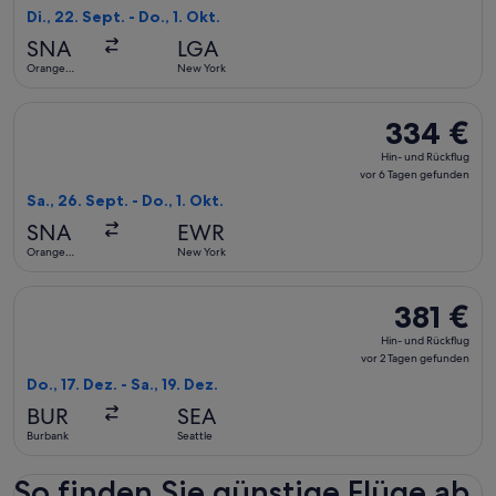
Rückflug,
Di., 22. Sept. - Do., 1. Okt.
vor
SNA
LGA
6 Tagen
Orange
New York
gefunden
County
Flug mit Delta auswählen, Abflug Sa., 26. Sept. ab Orange C
334 €
334 €
Hin-
Hin- und Rückflug
und
vor 6 Tagen gefunden
Rückflug,
Sa., 26. Sept. - Do., 1. Okt.
vor
SNA
EWR
6 Tagen
Orange
New York
gefunden
County
Flug mit Alaska Airlines auswählen, Abflug Do., 17. Dez. ab B
381 €
381 €
Hin-
Hin- und Rückflug
und
vor 2 Tagen gefunden
Rückflug,
Do., 17. Dez. - Sa., 19. Dez.
vor
BUR
SEA
2 Tagen
Burbank
Seattle
gefunden
So finden Sie günstige Flüge ab