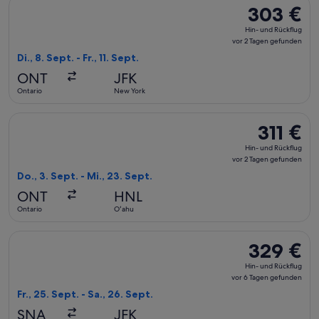
Flug mit JetBlue Airways auswählen, Abflug Di., 8. Sept. ab 
303 €
303 €
Hin-
Hin- und Rückflug
und
vor 2 Tagen gefunden
Rückflug,
Di., 8. Sept. - Fr., 11. Sept.
vor
ONT
JFK
2 Tagen
Ontario
New York
gefunden
Flug mit Delta auswählen, Abflug Do., 3. Sept. ab Ontario na
311 €
311 €
Hin-
Hin- und Rückflug
und
vor 2 Tagen gefunden
Rückflug,
Do., 3. Sept. - Mi., 23. Sept.
vor
ONT
HNL
2 Tagen
Ontario
Oʻahu
gefunden
Flug mit Alaska Airlines auswählen, Abflug Fr., 25. Sept. ab
329 €
329 €
Hin-
Hin- und Rückflug
und
vor 6 Tagen gefunden
Rückflug,
Fr., 25. Sept. - Sa., 26. Sept.
vor
SNA
JFK