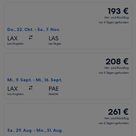
Flug mit United auswählen, Abflug Do., 22. Okt. ab Los Angel
193 €
193 €
Hin-
Hin- und Rückflug
und
vor 4 Tagen gefunden
Rückflug,
Do., 22. Okt. - Sa., 7. Nov.
vor
LAX
LAS
4 Tagen
Los Angeles
Las Vegas
gefunden
Flug mit Alaska Airlines auswählen, Abflug Mi., 9. Sept. ab L
208 €
208 €
Hin-
Hin- und Rückflug
und
vor 5 Tagen gefunden
Rückflug,
Mi., 9. Sept. - Mi., 16. Sept.
vor
LAX
PAE
5 Tagen
Los Angeles
Seattle
gefunden
Flug mit American Airlines auswählen, Abflug Sa., 29. Aug. a
261 €
261 €
Hin-
Hin- und Rückflug
und
vor 6 Tagen gefunden
Rückflug,
Sa., 29. Aug. - Mo., 31. Aug.
vor