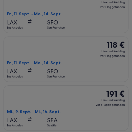
Hin-
Hin- und Rückflug
und
vor 1 Tag gefunden
Rückflug,
Fr., 11. Sept. - Mo., 14. Sept.
vor
LAX
SFO
1 Tag
Los Angeles
San Francisco
gefunden
Flug mit Alaska Airlines auswählen, Abflug Fr., 11. Sept. ab L
118 €
118 €
Hin-
Hin- und Rückflug
und
vor 1 Tag gefunden
Rückflug,
Fr., 11. Sept. - Mo., 14. Sept.
vor
LAX
SFO
1 Tag
Los Angeles
San Francisco
gefunden
Flug mit Alaska Airlines auswählen, Abflug Mi., 9. Sept. ab L
191 €
191 €
Hin-
Hin- und Rückflug
und
vor 5 Tagen gefunden
Rückflug,
Mi., 9. Sept. - Mi., 16. Sept.
vor
LAX
SEA
5 Tagen
Los Angeles
Seattle
gefunden