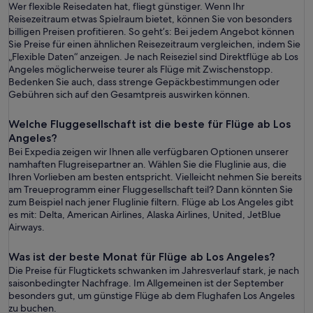
Wer flexible Reisedaten hat, fliegt günstiger. Wenn Ihr
Reisezeitraum etwas Spielraum bietet, können Sie von besonders
billigen Preisen profitieren. So geht’s: Bei jedem Angebot können
Sie Preise für einen ähnlichen Reisezeitraum vergleichen, indem Sie
„Flexible Daten“ anzeigen. Je nach Reiseziel sind Direktflüge ab Los
Angeles möglicherweise teurer als Flüge mit Zwischenstopp.
Bedenken Sie auch, dass strenge Gepäckbestimmungen oder
Gebühren sich auf den Gesamtpreis auswirken können.
Welche Fluggesellschaft ist die beste für Flüge ab Los
Angeles?
Bei Expedia zeigen wir Ihnen alle verfügbaren Optionen unserer
namhaften Flugreisepartner an. Wählen Sie die Fluglinie aus, die
Ihren Vorlieben am besten entspricht. Vielleicht nehmen Sie bereits
am Treueprogramm einer Fluggesellschaft teil? Dann könnten Sie
zum Beispiel nach jener Fluglinie filtern. Flüge ab Los Angeles gibt
es mit: Delta, American Airlines, Alaska Airlines, United, JetBlue
Airways.
Was ist der beste Monat für Flüge ab Los Angeles?
Die Preise für Flugtickets schwanken im Jahresverlauf stark, je nach
saisonbedingter Nachfrage. Im Allgemeinen ist der September
besonders gut, um günstige Flüge ab dem Flughafen Los Angeles
zu buchen.