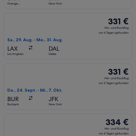
6 Tagen
Orange
New York
gefunden
County
Flug mit Delta auswählen, Abflug Sa., 29. Aug. ab Los Angele
331 €
331 €
Hin-
Hin- und Rückflug
und
vor 6 Tagen gefunden
Rückflug,
Sa., 29. Aug. - Mo., 31. Aug.
vor
LAX
DAL
6 Tagen
Los Angeles
Dallas
gefunden
Flug mit Alaska Airlines auswählen, Abflug Do., 24. Sept. ab
331 €
331 €
Hin-
Hin- und Rückflug
und
vor 6 Tagen gefunden
Rückflug,
Do., 24. Sept. - Mi., 7. Okt.
vor
BUR
JFK
6 Tagen
Burbank
New York
gefunden
Flug mit Delta auswählen, Abflug Di., 22. Sept. ab Orange C
334 €
334 €
Hin-
Hin- und Rückflug
und
vor 6 Tagen gefunden