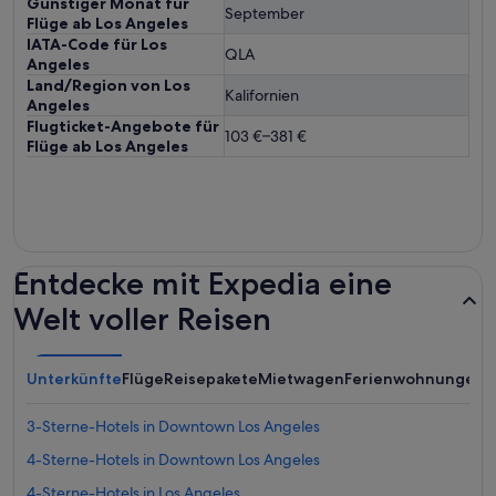
Günstiger Monat für
September
Flüge ab Los Angeles
IATA-Code für Los
QLA
Angeles
Land/Region von Los
Kalifornien
Angeles
Flugticket-Angebote für
103 €–381 €
Flüge ab Los Angeles
Entdecke mit Expedia eine
Welt voller Reisen
Unterkünfte
Flüge
Reisepakete
Mietwagen
Ferienwohnungen
A
3-Sterne-Hotels in Downtown Los Angeles
4-Sterne-Hotels in Downtown Los Angeles
4-Sterne-Hotels in Los Angeles