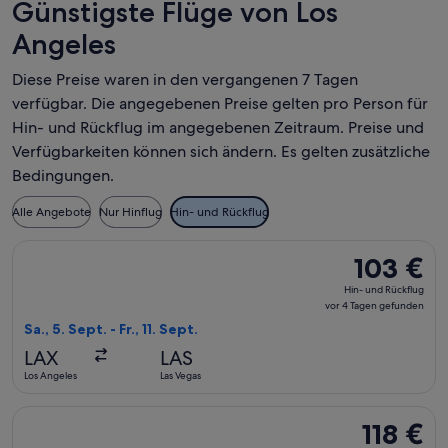
Günstigste Flüge von Los
Angeles
Diese Preise waren in den vergangenen 7 Tagen
verfügbar. Die angegebenen Preise gelten pro Person für
Hin- und Rückflug im angegebenen Zeitraum. Preise und
Verfügbarkeiten können sich ändern. Es gelten zusätzliche
Bedingungen.
Alle Angebote
Nur Hinflug
Hin- und Rückflug
Flug mit Delta auswählen, Abflug Sa., 5. Sept. ab Los Angeles
103 €
103 €
Hin-
Hin- und Rückflug
und
vor 4 Tagen gefunden
Rückflug,
Sa., 5. Sept. - Fr., 11. Sept.
vor
LAX
LAS
4 Tagen
Los Angeles
Las Vegas
gefunden
Flug mit American Airlines auswählen, Abflug Fr., 11. Sept. a
118 €
118 €