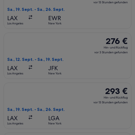
und
vor 13 Stunden gefunden
Rückflug,
Sa., 19. Sept. - Sa., 26. Sept.
vor
LAX
EWR
13 Stunden
Los Angeles
New York
gefunden
Flug mit American Airlines auswählen, Abflug Sa., 12. Sept. 
276 €
276 €
Hin-
Hin- und Rückflug
und
vor 3 Stunden gefunden
Rückflug,
Sa., 12. Sept. - Sa., 19. Sept.
vor
LAX
JFK
3 Stunden
Los Angeles
New York
gefunden
Flug mit American Airlines auswählen, Abflug Sa., 19. Sept. 
293 €
293 €
Hin-
Hin- und Rückflug
und
vor 13 Stunden gefunden
Rückflug,
Sa., 19. Sept. - Sa., 26. Sept.
vor
LAX
LGA
13 Stunden
Los Angeles
New York
gefunden