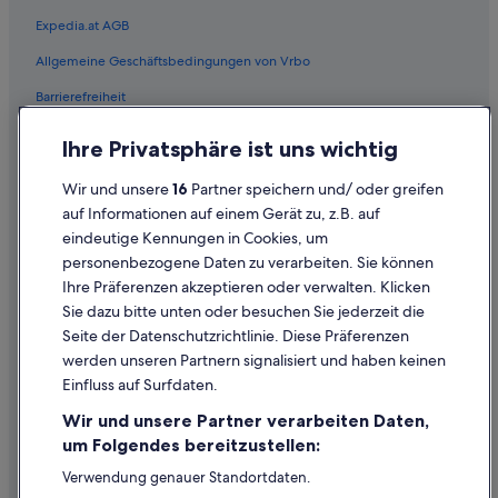
Hotels mit Sauna in Los Angeles
Expedia.at AGB
Hotels mit Yoga in Los Angeles
Allgemeine Geschäftsbedingungen von Vrbo
Marriott Hotels & Resorts in Los Angeles
Barrierefreiheit
Oakwood Hotels in Los Angeles
Strand in Los Angeles
Einreisebestimmungen
Ihre Privatsphäre ist uns wichtig
Vagabond Inn Hotels in Los Angeles
Datenschutzerklärung
Wir und unsere
16
Partner speichern und/ oder greifen
Los Angeles Hotels
Cookie-Erklärung
auf Informationen auf einem Gerät zu, z.B. auf
Motels in Los Angeles
eindeutige Kennungen in Cookies, um
Rechtliche Hinweise/Kontakt
personenbezogene Daten zu verarbeiten. Sie können
Villen in Los Angeles
Inhaltsrichtlinien und Melden von Inhalten
Ihre Präferenzen akzeptieren oder verwalten. Klicken
Hotels nahe Million Dollar Theater
Sie dazu bitte unten oder besuchen Sie jederzeit die
Hilfe
Skid Row: Hotels
Seite der Datenschutzrichtlinie. Diese Präferenzen
werden unseren Partnern signalisiert und haben keinen
Business in Los Angeles County
Hilfe
Einfluss auf Surfdaten.
Buchung ändern oder stornieren
Wir und unsere Partner verarbeiten Daten,
Rückerstattungsprozess und Zeitrahmen
um Folgendes bereitzustellen:
Buchen Sie einen Flug mit einer Gutschrift bei der Fluggesellschaft
Verwendung genauer Standortdaten.
Endgeräteeigenschaften zur Identifikation aktiv abfragen.