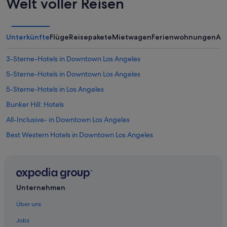
Welt voller Reisen
Unterkünfte
Flüge
Reisepakete
Mietwagen
Ferienwohnungen
An
3-Sterne-Hotels in Downtown Los Angeles
5-Sterne-Hotels in Downtown Los Angeles
5-Sterne-Hotels in Los Angeles
Bunker Hill: Hotels
All-Inclusive- in Downtown Los Angeles
Best Western Hotels in Downtown Los Angeles
Business in Downtown Los Angeles
Familien in Downtown Los Angeles
Günstige in Downtown Los Angeles
Unternehmen
Historische in Downtown Los Angeles
Über uns
Hotels mit Sauna in Downtown Los Angeles
Jobs
Romantische in Downtown Los Angeles