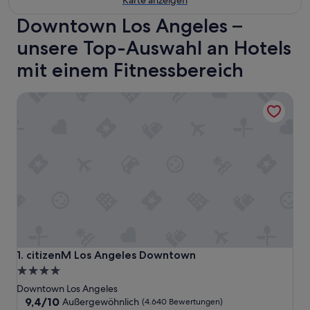
Karte anzeigen
Downtown Los Angeles –
unsere Top-Auswahl an Hotels
mit einem Fitnessbereich
citizenM Los Angeles Downtown
citizenM Los Angeles Downtown
1. citizenM Los Angeles Downtown
4.0-
Sterne-
Downtown Los Angeles
Unterkunft
9.4
9,4/10
Außergewöhnlich
(4.640 Bewertungen)