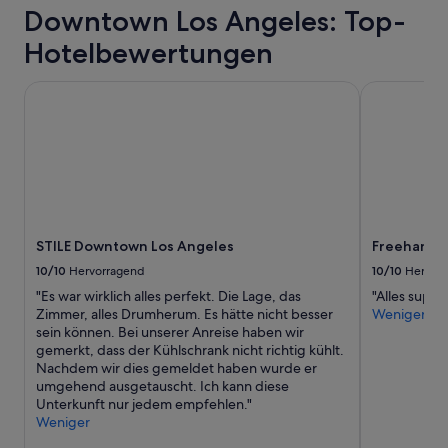
letzten
e
Downtown Los Angeles: Top-
d
24 Stunden
s
e
für
s
Hotelbewertungen
r
einen
e
n
Aufenthalt
r
,
STILE Downtown Los Angeles
Freehand Lo
mit
s
g
1 Übernachtung
e
u
von
i
t
2 Erwachsenen
n
e
gefunden
k
i
wurde.
ö
n
Preise
n
g
und
n
e
Verfügbarkeiten
e
STILE Downtown Los Angeles
Freehand L
r
können
n
i
sich
10/10
Hervorragend
10/10
Hervor
.
c
ändern.
B
"Es war wirklich alles perfekt. Die Lage, das
"Alles super!
h
Es
e
Zimmer, alles Drumherum. Es hätte nicht besser
Weniger
t
können
i
sein können. Bei unserer Anreise haben wir
e
zusätzliche
u
gemerkt, dass der Kühlschrank nicht richtig kühlt.
t
Bedingungen
n
Nachdem wir dies gemeldet haben wurde er
u
gelten.
s
umgehend ausgetauscht. Ich kann diese
n
e
Unterkunft nur jedem empfehlen."
d
r
Weniger
s
e