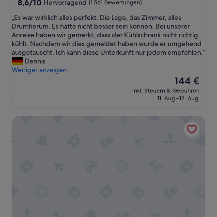
k
Unterkunft
8.6
8,6/10
Hervorragend
(1.561 Bewertungen)
a
von
„
„Es war wirklich alles perfekt. Die Lage, das Zimmer, alles
n
10,
E
Drumherum. Es hätte nicht besser sein können. Bei unserer
n
Hervorragend,
s
Anreise haben wir gemerkt, dass der Kühlschrank nicht richtig
e
(1.561
w
kühlt. Nachdem wir dies gemeldet haben wurde er umgehend
s
Bewertungen)
a
ausgetauscht. Ich kann diese Unterkunft nur jedem empfehlen.“
w
r
Dennis
ä
w
Weniger anzeigen
r
i
Der
m
144 €
r
Preis
s
inkl. Steuern & Gebühren
k
beträgt
t
11. Aug.–12. Aug.
l
144 €
e
i
n
Moxy Downtown Los Angeles
c
s
h
e
a
m
l
p
l
f
e
e
s
h
p
l
e
e
r
n
f
“