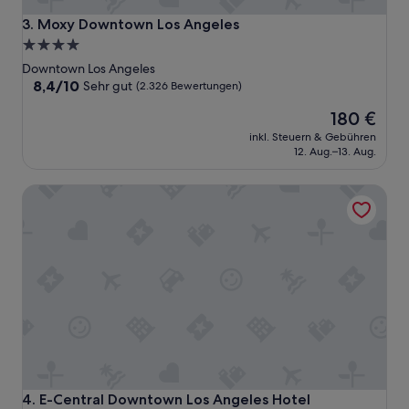
e
k
Moxy Downtown Los Angeles
3. Moxy Downtown Los Angeles
t
4.0-
.
Sterne-
D
Downtown Los Angeles
i
Unterkunft
8.4
8,4/10
Sehr gut
(2.326 Bewertungen)
e
von
Der
L
180 €
10,
Preis
a
Sehr
inkl. Steuern & Gebühren
beträgt
g
gut,
12. Aug.–13. Aug.
180 €
e
(2.326
,
Bewertungen)
E-Central Downtown Los Angeles Hotel
d
a
s
Z
i
m
m
e
r
,
a
l
l
E-Central Downtown Los Angeles Hotel
4. E-Central Downtown Los Angeles Hotel