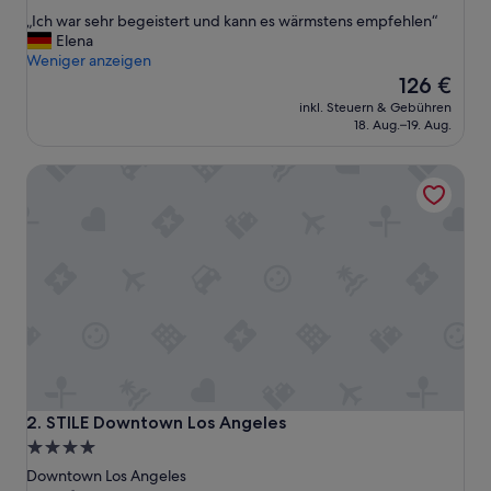
von
„
„Ich war sehr begeistert und kann es wärmstens empfehlen“
10,
I
Elena
Außergewöhnlich,
c
Weniger anzeigen
(4.640
h
Der
126 €
Bewertungen)
w
Preis
inkl. Steuern & Gebühren
a
beträgt
18. Aug.–19. Aug.
r
126 €
s
STILE Downtown Los Angeles
e
h
r
b
e
g
e
i
s
t
e
r
t
STILE Downtown Los Angeles
2. STILE Downtown Los Angeles
u
4.0-
n
Sterne-
d
Downtown Los Angeles