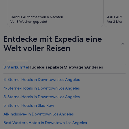
a
r
u
A
b
n
e
Dennis
Aufenthalt von 6 Nächten
Adis
Aufentha
r
r
Vor 3 Wochen gepostet
Vor 2 Monate
e
.
i
“
s
Entdecke mit Expedia eine
e
h
Welt voller Reisen
a
b
e
n
Unterkünfte
Flüge
Reisepakete
Mietwagen
Anderes
w
i
3-Sterne-Hotels in Downtown Los Angeles
r
g
4-Sterne-Hotels in Downtown Los Angeles
e
m
5-Sterne-Hotels in Downtown Los Angeles
e
5-Sterne-Hotels in Skid Row
r
k
All-Inclusive- in Downtown Los Angeles
t
,
Best Western Hotels in Downtown Los Angeles
d