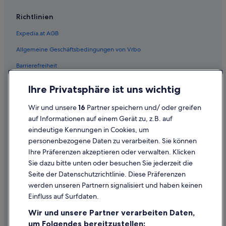
Hotels mit Restaurant in Schruns
Richtlinien
Hotels mit Whirlpool in Schruns
Expedia.at AGB
Hotels mit Yoga in Schruns
Allgemeine Geschäftsbedingungen von Vrbo
Romantische in Schruns
Barrierefreiheit
Luxus in Schruns
Einreisebestimmungen
Ihre Privatsphäre ist uns wichtig
Romantik Hotel in Schruns
Datenschutzerklärung
Swiss Quality Hotels in Schruns
Wir und unsere
16
Partner speichern und/ oder greifen
Cookie-Erklärung
auf Informationen auf einem Gerät zu, z.B. auf
Hotels mit Wellnessbereich in Schruns
eindeutige Kennungen in Cookies, um
Rechtliche Hinweise/Kontakt
Schruns Hotels
personenbezogene Daten zu verarbeiten. Sie können
Inhaltsrichtlinien und Melden von Inhalten
Pensionen in Schruns
Ihre Präferenzen akzeptieren oder verwalten. Klicken
Sie dazu bitte unten oder besuchen Sie jederzeit die
Private Ferienhäuser in Schruns
Hilfe
Seite der Datenschutzrichtlinie. Diese Präferenzen
Wohnungen in Schruns
werden unseren Partnern signalisiert und haben keinen
Hilfe
Hotels nahe Skigebiet Hochjoch
Einfluss auf Surfdaten.
Buchung ändern oder stornieren
Best Western Hotels in Skigebiet Silvretta Montafon
Wir und unsere Partner verarbeiten Daten,
Rückerstattungsprozess und Zeitrahmen
um Folgendes bereitzustellen:
Golf in Skigebiet Silvretta Montafon