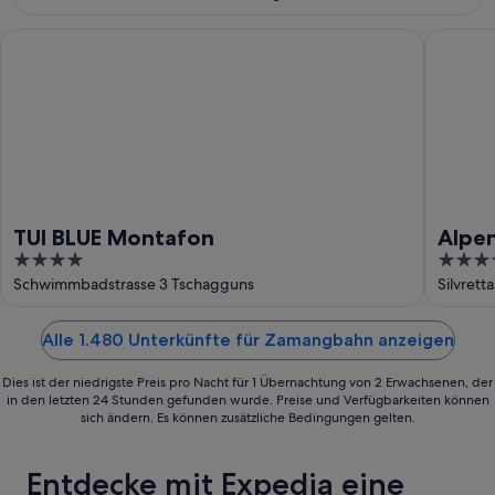
TUI BLUE Montafon
Alpenho
TUI BLUE Montafon
Alpe
4
4.5
out
out
Schwimmbadstrasse 3 Tschagguns
Silvrett
of
of
5
5
Alle 1.480 Unterkünfte für Zamangbahn anzeigen
Dies ist der niedrigste Preis pro Nacht für 1 Übernachtung von 2 Erwachsenen, der
in den letzten 24 Stunden gefunden wurde. Preise und Verfügbarkeiten können
sich ändern. Es können zusätzliche Bedingungen gelten.
Entdecke mit Expedia eine