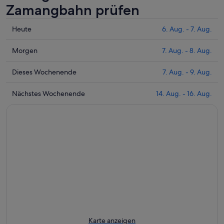
Zamangbahn prüfen
Prüfe
Heute
6. Aug. - 7. Aug.
die
Preise
Prüfe
Morgen
7. Aug. - 8. Aug.
nahe
die
Zamangbahn
Preise
Prüfe
Dieses Wochenende
7. Aug. - 9. Aug.
für
nahe
die
heute
Zamangbahn
Preise
Prüfe
Nächstes Wochenende
14. Aug. - 16. Aug.
Nacht,
für
nahe
die
6.
morgen
Zamangbahn
Preise
Aug.
Nacht,
für
nahe
-
7.
dieses
Zamangbahn
7.
Aug.
Wochenende,
für
Aug.
-
7.
nächstes
8.
Aug.
Wochenende,
Aug.
-
14.
9.
Aug.
Aug.
-
16.
Aug.
Karte anzeigen