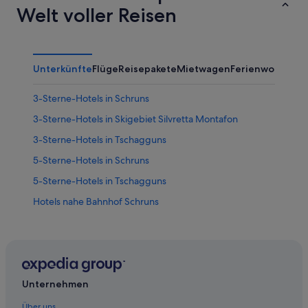
Welt voller Reisen
Unterkünfte
Flüge
Reisepakete
Mietwagen
Ferienwohnung
3-Sterne-Hotels in Schruns
3-Sterne-Hotels in Skigebiet Silvretta Montafon
3-Sterne-Hotels in Tschagguns
5-Sterne-Hotels in Schruns
5-Sterne-Hotels in Tschagguns
Hotels nahe Bahnhof Schruns
Wohnungen in Bahnhof Schruns
Gasthäuser in Bartholomäberg
Hotels mit Wellnessbereich in Bartholomäberg
Bartholomäberg Hotels
Unternehmen
Hütten in Bartholomäberg
Über uns