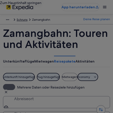
Zum Hauptinhalt springen
App herunterladen
Deine Reise planen
Schruns
Zamangbahn
Zamangbahn: Touren
und Aktivitäten
Unterkünfte
Flüge
Mietwagen
Reisepakete
Aktivitäten
Unterkunft hinzugefügt
Flug hinzugefügt
Mietwagen
Economy
Mehrere Daten oder Reiseziele hinzufügen
Abreiseort