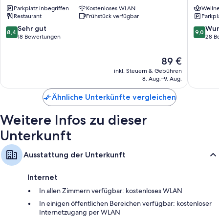
Neustadt
Wiener
Parkplatz inbegriffen
Kostenloses WLAN
Wellne
Neustad
Restaurant
Frühstück verfügbar
Parkpl
8.4
9.0
Sehr gut
Wun
8,4
9,0
von
von
18 Bewertungen
28 B
10,
10,
Sehr
Wunder
Der
89 €
gut,
28
Preis
inkl. Steuern & Gebühren
18
Bewert
beträgt
8. Aug.–9. Aug.
Bewertungen
89 €
Ähnliche Unterkünfte vergleichen
Weitere Infos zu dieser
Unterkunft
Ausstattung der Unterkunft
Internet
In allen Zimmern verfügbar: kostenloses WLAN
In einigen öffentlichen Bereichen verfügbar: kostenloser
Internetzugang per WLAN