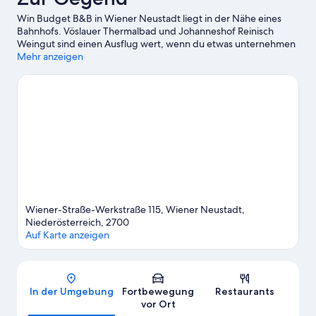
Win Budget B&B in Wiener Neustadt liegt in der Nähe eines
Bahnhofs. Vöslauer Thermalbad und Johanneshof Reinisch
Weingut sind einen Ausflug wert, wenn du etwas unternehmen
möchtest. Wer dagegen die Attraktionen der Region
Mehr anzeigen
bewundern möchte, ist hier richtig: Labyrinth und Irrgarten.
Ebenfalls einen Besuch wert sind diese beiden Highlights:
Labyrinth und Energie-Labyrinth.
Zum Reiseführer für Wiener
Neustadt
Weitere B&B in Wiener Neustadt anzeigen
Wiener-Straße-Werkstraße 115, Wiener Neustadt,
Niederösterreich, 2700
Auf Karte anzeigen
Karte
In der Umgebung
Fortbewegung
Restaurants
vor Ort