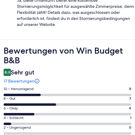
Ja, diese Unterkunft bietet eine kostenlose
Stornierungsmöglichkeit für ausgewählte Zimmerpreise, denn
Flexibilität zählt! Details dazu, was ausgeschlossen oder
erforderlich ist, findest du in den Stornierungsbedingungen
auf unserer Website.
Bewertungen
Bewertungen von Win Budget
B&B
Sehr gut
8,0
17 Bewertungen
5
10 – Hervorragend
5
von
7
8 – Gut
7
insgesamt
von
17
4
6 – Okay
4
insgesamt
Gästebewertungen
von
17
1
4 – Schlecht
1
haben
insgesamt
Gästebewertungen
von
eine
17
0
2 – Ungenügend
0
haben
insgesamt
Bewertung
Gästebewertungen
von