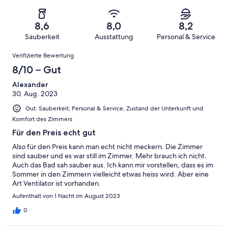
eine
17
von
haben
insgesamt
Bewertung
Gästebewertungen
10
eine
17
von
haben
8,6
8,0
8,2
-
Bewertung
Gästebewertungen
8
eine
Sauberkeit
Ausstattung
Personal & Service
Hervorragend
von
haben
-
Bewertung
Bewertungen
6
eine
Gut
Verifizierte Bewertung
von
-
Bewertung
4
8/10 – Gut
Okay
von
-
2
Alexander
Schlecht
30. Aug. 2023
-
Ungenügend
Gut: Sauberkeit, Personal & Service, Zustand der Unterkunft und
Komfort des Zimmers
Für den Preis echt gut
Also für den Preis kann man echt nicht meckern. Die Zimmer
sind sauber und es war still im Zimmer. Mehr brauch ich nicht.
Auch das Bad sah sauber aus. Ich kann mir vorstellen, dass es im
Sommer in den Zimmern vielleicht etwas heiss wird. Aber eine
Art Ventilator ist vorhanden.
Aufenthalt von 1 Nacht im August 2023
0