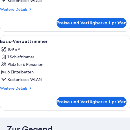
Kostenloses WLAN
Weitere
Weitere Details
Details
für
Preise und Verfügbarkeit prüfen
Basic-
Dreibettzimmer
Alle
Ein Hotelzimmer mit Treppe, einem Bet
12
Basic-Vierbettzimmer
Fotos
109 m²
für
1 Schlafzimmer
Basic-
Vierbettzimmer
Platz für 6 Personen
anzeigen
6 Einzelbetten
Kostenloses WLAN
Weitere
Weitere Details
Details
für
Preise und Verfügbarkeit prüfen
Basic-
Vierbettzimmer
Zur Gegend