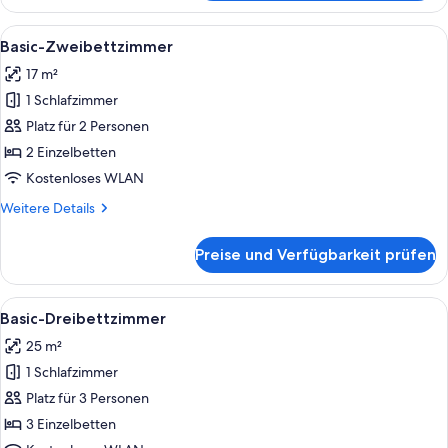
Einzelzimmer
Alle
Ein Hotelzimmer mit zwei Betten, eine
4
Basic-Zweibettzimmer
Fotos
17 m²
für
1 Schlafzimmer
Basic-
Zweibettzimmer
Platz für 2 Personen
anzeigen
2 Einzelbetten
Kostenloses WLAN
Weitere
Weitere Details
Details
für
Preise und Verfügbarkeit prüfen
Basic-
Zweibettzimmer
Alle
Ein Hotelzimmer mit einem Bett, einem
4
Basic-Dreibettzimmer
Fotos
25 m²
für
1 Schlafzimmer
Basic-
Dreibettzimmer
Platz für 3 Personen
anzeigen
3 Einzelbetten