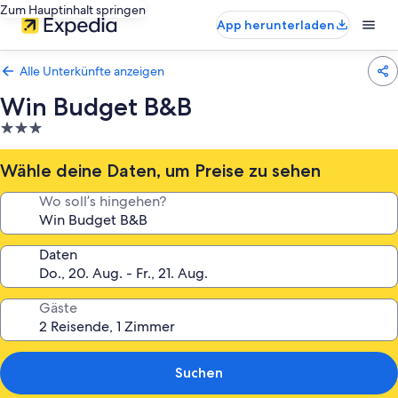
Zum Hauptinhalt springen
App herunterladen
Alle Unterkünfte anzeigen
Win Budget B&B
3.0-
Sterne-
Unterkunft
Wähle deine Daten, um Preise zu sehen
Wo soll’s hingehen?
Daten
Gäste
Suchen