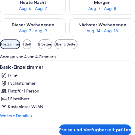
Heute Nacht
Morgen
Aug. 6 - Aug. 7
Aug. 7 - Aug. 8
Überprüfe die Verfügbarkeit für dieses Wochenende, Aug. 7 - 
Überprüfe die Verfügbarkeit f
Dieses Wochenende
Nächstes Wochenende
Aug. 7 - Aug. 9
Aug. 14 - Aug. 16
Verfügbare
Alle Zimmer
1 Bett
2 Betten
Über 3 Betten
Filter
für
Anzeige von 4 von 4 Zimmern
Zimmer
Alle
Ein Hotelzimmer mit Bett, Schreibtisc
3
Basic-Einzelzimmer
Fotos
17 m²
für
1 Schlafzimmer
Basic-
Einzelzimmer
Platz für 1 Person
anzeigen
1 Einzelbett
Kostenloses WLAN
Weitere
Weitere Details
Details
für
Preise und Verfügbarkeit prüfen
Basic-