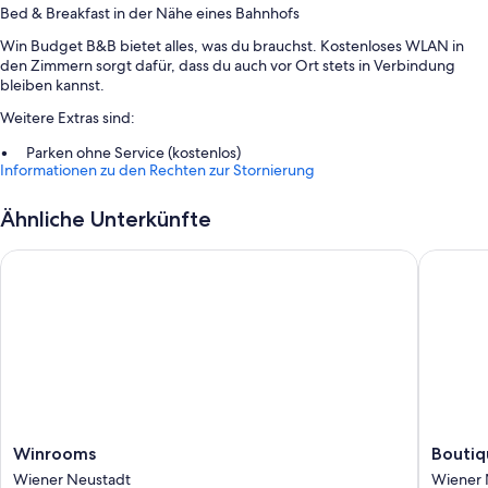
Bed & Breakfast in der Nähe eines Bahnhofs
Win Budget B&B bietet alles, was du brauchst. Kostenloses WLAN in
den Zimmern sorgt dafür, dass du auch vor Ort stets in Verbindung
bleiben kannst.
Weitere Extras sind:
Parken ohne Service (kostenlos)
Informationen zu den Rechten zur Stornierung
Ein Frühstücksbuffet (gegen Aufpreis), ein Fahrstuhl und ein
Verkaufsautomat
Ähnliche Unterkünfte
Rauchverbot in der Unterkunft
Winrooms
Boutique
Zimmerausstattung
Alle 63 Zimmer bestechen durch Annehmlichkeiten wie kostenloses
WLAN, Esstische und eine Schallisolierung.
Zusätzliche Annehmlichkeiten sind zum Beispiel:
Heizung und tragbarer Ventilator
Duschen, Haartrockner und Shampoo
32-Zoll-Flachbildfernseher mit Satellitenempfang
Winrooms
Boutiqu
Winrooms
Boutiq
Wiener
Freizeit
Wiener Neustadt
Wiener 