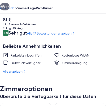
rück
Weiter
34+
Übersicht
Zimmer
Lage
Richtlinien
Der
81 €
aktuelle
inkl. Steuern & Gebühren
Preis
9. Aug.–10. Aug.
beträgt
Bewertungen
Sehr gut
8,0
Alle 17 Bewertungen anzeigen
8,0 von 10.
81 €.
Beliebte Annehmlichkeiten
Parkplatz inbegriffen
Kostenloses WLAN
Tägliches Frühstücksbuffet gegen Ge
Frühstück verfügbar
Zimmerreinigung
Alle anzeigen
Zimmeroptionen
Überprüfe die Verfügbarkeit für diese Daten
Überprüfe die Verfügbarkeit für heute Nacht, Aug. 6 - Aug. 7.
Überprüfe die Verfügbarkeit f