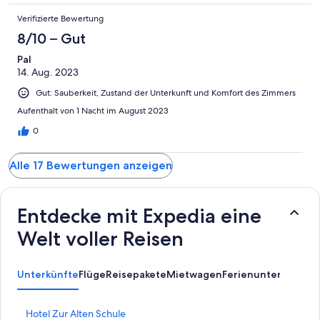
Verifizierte Bewertung
8/10 – Gut
Pal
14. Aug. 2023
Gut: Sauberkeit, Zustand der Unterkunft und Komfort des Zimmers
Aufenthalt von 1 Nacht im August 2023
0
Alle 17 Bewertungen anzeigen
Entdecke mit Expedia eine
Welt voller Reisen
Unterkünfte
Flüge
Reisepakete
Mietwagen
Ferienunterkünfte
A
L
Hotel Zur Alten Schule