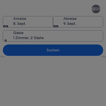
Topanga
25
Anreise
Abreise
8. Sept.
9. Sept.
Gäste
1 Zimmer, 2 Gäste
Ein grasbewachsener Hügel mit einem
Suchen
Karte erkunden