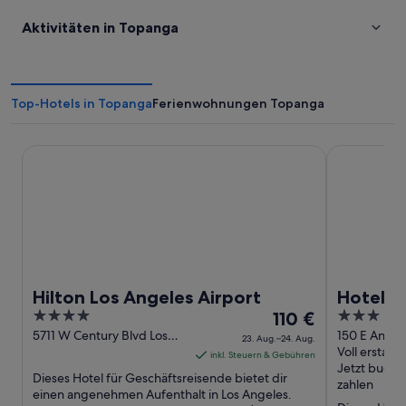
Aktivitäten in Topanga
Top-Hotels in Topanga
Ferienwohnungen Topanga
Hilton Los Angeles Airport
Hotel Burba
Hilton Los Angeles Airport
Hotel B
4
Der
3
110 €
out
Preis
out
5711 W Century Blvd Los
150 E Angel
23. Aug.–24. Aug.
Angeles CA
Burbank CA
Voll erstatt
of
beträgt
of
inkl. Steuern & Gebühren
Jetzt buche
5
110 €
5
Dieses Hotel für Geschäftsreisende bietet dir
zahlen
pro
einen angenehmen Aufenthalt in Los Angeles.