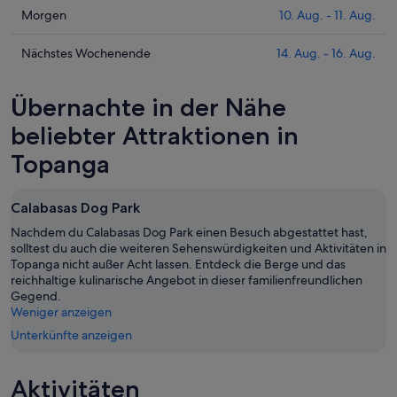
Preise
Prüfe
Morgen
10. Aug. - 11. Aug.
für
die
Topanga
Preise
Prüfe
Nächstes Wochenende
14. Aug. - 16. Aug.
heute
für
die
Nacht,
Topanga
Preise
Übernachte in der Nähe
9.
morgen
für
Aug.
Nacht,
Topanga
beliebter Attraktionen in
-
10.
am
Topanga
10.
Aug.
nächsten
Aug.
-
Wochenende,
11.
14.
Calabasas Dog Park
Aug.
Aug.
Nachdem du Calabasas Dog Park einen Besuch abgestattet hast,
-
solltest du auch die weiteren Sehenswürdigkeiten und Aktivitäten in
16.
Topanga nicht außer Acht lassen. Entdeck die Berge und das
Aug.
reichhaltige kulinarische Angebot in dieser familienfreundlichen
Gegend.
Weniger anzeigen
Unterkünfte anzeigen
Aktivitäten