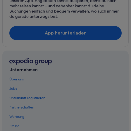
unseren App-Angeboten kannst du sparen, damit du noch
mehr reisen kannst – und nebenher kannst du deine
Residenzen in Santa Monica
Buchungen einfach und bequem verwalten, wo auch immer
du gerade unterwegs bist.
Schlösser in Santa Monica
Hotels nahe Skirball Cultural Center
App herunterladen
Hotels nahe Westfield Promenade Shopping Mall
Woodland Hills Hotels
Unternehmen
Über uns
Jobs
Unterkunft registrieren
Partnerschaften
Werbung
Presse