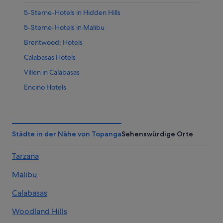
5-Sterne-Hotels in Hidden Hills
5-Sterne-Hotels in Malibu
Brentwood: Hotels
Calabasas Hotels
Villen in Calabasas
Encino Hotels
Hotels nahe Getty Center
Design Hotels in Hidden Hills
La Quinta Inn & Suites Hotels in Hidden Hills
Städte in der Nähe von Topanga
Sehenswürdige Orte
Hotels mit Aussicht in Hidden Hills
Tarzana
Hidden Hills: Hotels
Malibu
B&B in Malibu
Campingplätze in Malibu
Calabasas
Hotels nahe Malibu Hindu Temple
Woodland Hills
All-Inclusive- in Malibu