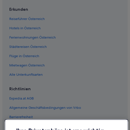
Erkunden
Reiseführer Österreich
Hotels in Österreich
Ferienwohnungen Österreich
Städtereisen Österreich
Flüge in Österreich
Mietwagen Österreich
Alle Unterkunftsarten
Richtlinien
Expedia.at AGB
Allgemeine Geschäftsbedingungen von Vrbo
Barrierefreiheit
Einreisebestimmungen