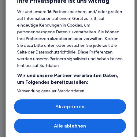
Ihre Privatsphäre ist uns wichtig
Datenschutzerklärung
Wir und unsere
16
Partner speichern und/ oder greifen
Cookie-Erklärung
auf Informationen auf einem Gerät zu, z.B. auf
eindeutige Kennungen in Cookies, um
Rechtliche Hinweise/Kontakt
personenbezogene Daten zu verarbeiten. Sie können
Inhaltsrichtlinien und Melden von Inhalten
Ihre Präferenzen akzeptieren oder verwalten. Klicken
Sie dazu bitte unten oder besuchen Sie jederzeit die
Hilfe
Seite der Datenschutzrichtlinie. Diese Präferenzen
werden unseren Partnern signalisiert und haben keinen
Hilfe
Einfluss auf Surfdaten.
Buchung ändern oder stornieren
Wir und unsere Partner verarbeiten Daten,
Rückerstattungsprozess und Zeitrahmen
um Folgendes bereitzustellen:
Buchen Sie einen Flug mit einer Gutschrift bei der Fluggesellschaft
Verwendung genauer Standortdaten.
Endgeräteeigenschaften zur Identifikation aktiv abfragen.
Internationale Reisedokumente
Speichern von oder Zugriff auf Informationen auf einem
Akzeptieren
Endgerät. Personalisierte Werbung und Inhalte, Messung
von Werbeleistung und der Performance von Inhalten,
Zielgruppenforschung sowie Entwicklung und
Verbesserung von Angeboten.
Alle ablehnen
© 2026 Expedia, Inc., ein Unternehmen der Expedia Group. Alle Rechte
Liste der Partner (Lieferanten)
vorbehalten. Expedia und das Expedia-Logo sind Handelsmarken oder