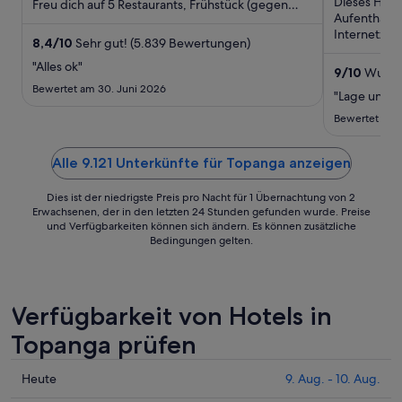
Dieses Hote
Freu dich auf 5 Restaurants, Frühstück (gegen
Nacht
Aufenthalt 
Gebühr) und Flughafentransfer. ...
vom
Internetzug
23.
8,4
/
10
Sehr gut! (5.839 Bewertungen)
Gebühr) und 
Aug.
"Alles ok"
9
/
10
Wunder
bis
Bewertet am 30. Juni 2026
"Lage und 
zum
24.
Bewertet am 
Aug.
Alle 9.121 Unterkünfte für Topanga anzeigen
Dies ist der niedrigste Preis pro Nacht für 1 Übernachtung von 2
Erwachsenen, der in den letzten 24 Stunden gefunden wurde. Preise
und Verfügbarkeiten können sich ändern. Es können zusätzliche
Bedingungen gelten.
Verfügbarkeit von Hotels in
Topanga prüfen
Prüfe
Heute
9. Aug. - 10. Aug.
die