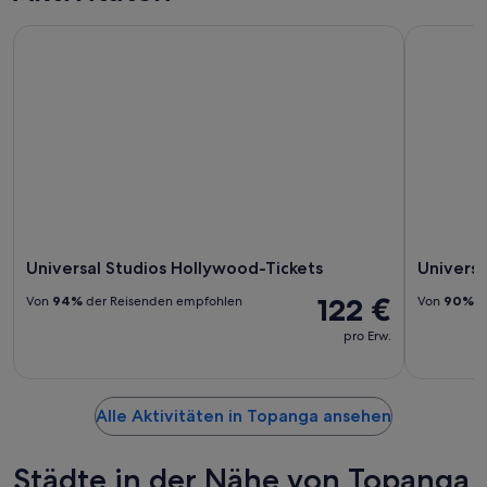
Universal Studios Hollywood-Tickets
Universal 
Universal Studios Hollywood-Tickets
Universa
122 €
Von
94%
der Reisenden empfohlen
Von
90%
d
pro Erw.
Alle Aktivitäten in Topanga ansehen
Städte in der Nähe von Topanga