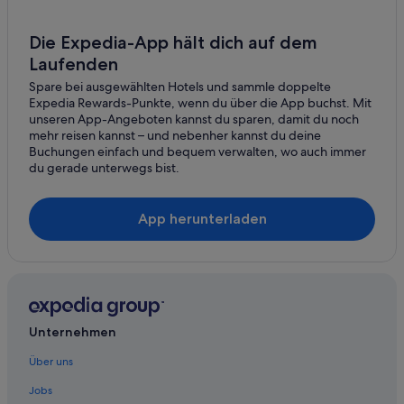
Kreuzfahrten in Malibu
Private Ferienhäuser in Malibu
Die Expedia-App hält dich auf dem
Laufenden
Villen in Malibu
Spare bei ausgewählten Hotels und sammle doppelte
Oak Park Hotels
Expedia Rewards-Punkte, wenn du über die App buchst. Mit
Extended Stay America Hotels in Reseda
unseren App-Angeboten kannst du sparen, damit du noch
mehr reisen kannst – und nebenher kannst du deine
Villen in Reseda
Buchungen einfach und bequem verwalten, wo auch immer
du gerade unterwegs bist.
Villen in Tarzana
Hotels nahe Westfield Promenade Shopping Mall
App herunterladen
Westlake Village Hotels
Woodland Hills Hotels
Unternehmen
Über uns
Jobs