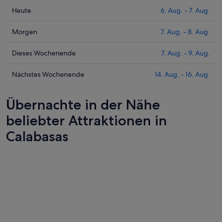
Prüfe
Heute
6. Aug. - 7. Aug.
die
Preise
Prüfe
Morgen
7. Aug. - 8. Aug.
für
die
Calabasas
Preise
Prüfe
Dieses Wochenende
7. Aug. - 9. Aug.
heute
für
die
Nacht,
Calabasas
Preise
Prüfe
Nächstes Wochenende
14. Aug. - 16. Aug.
6.
morgen
für
die
Aug.
Nacht,
Calabasas
Preise
Übernachte in der Nähe
-
7.
dieses
für
7.
Aug.
Wochenende,
Calabasas
beliebter Attraktionen in
Aug.
-
7.
am
Calabasas
8.
Aug.
nächsten
Aug.
-
Wochenende,
9.
14.
Aug.
Aug.
-
16.
Aug.