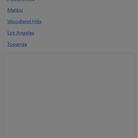
La Quinta Inn & Suites Hotels in Hidden Hills
Malibu
Hotels mit Aussicht in Hidden Hills
Hidden Hills: Hotels
Woodland Hills
B&B in Malibu
Los Angeles
Campingplätze in Malibu
Topanga
Hotels nahe Malibu Hindu Temple
All-Inclusive- in Malibu
Lgbtqia-Freundliche in Malibu
Hotels mit Fitnessbereich in Malibu
Hotels mit Frühstück in Malibu
Hotels mit Pool in Malibu
Hotels mit Restaurant in Malibu
Romantische in Malibu
Malibu Hotels
Hütten in Malibu