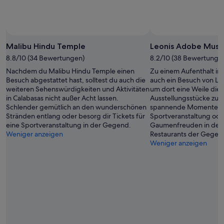
Malibu Hindu Temple
Leonis Adobe Mus
8.8/10 (34 Bewertungen)
8.2/10 (38 Bewertunge
Nachdem du Malibu Hindu Temple einen
Zu einem Aufenthalt in
Besuch abgestattet hast, solltest du auch die
auch ein Besuch von L
weiteren Sehenswürdigkeiten und Aktivitäten
um dort eine Weile die 
in Calabasas nicht außer Acht lassen.
Ausstellungsstücke zu 
Schlender gemütlich an den wunderschönen
spannende Momente be
Stränden entlang oder besorg dir Tickets für
Sportveranstaltung oder
eine Sportveranstaltung in der Gegend.
Gaumenfreuden in den 
Weniger anzeigen
Restaurants der Gegen
Weniger anzeigen