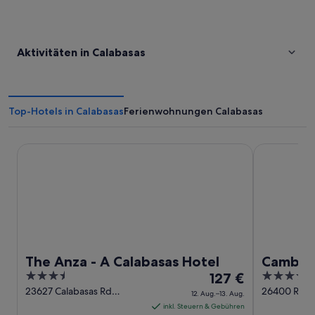
Aktivitäten in Calabasas
Top-Hotels in Calabasas
Ferienwohnungen Calabasas
The Anza - A Calabasas Hotel
Cambria Hot
The Anza - A Calabasas Hotel
Cambria
3.5
Der
4
127 €
Malibu
out
Preis
out
23627 Calabasas Rd
26400 Ronde
12. Aug.–13. Aug.
Calabasas CA
Calabasas C
of
beträgt
of
inkl. Steuern & Gebühren