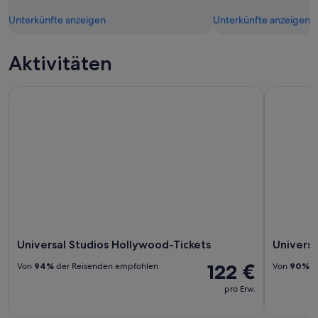
Unterkünfte anzeigen
Unterkünfte anzeigen
Aktivitäten
Universal Studios Hollywood-Tickets
Universal 
Universal Studios Hollywood-Tickets
Universa
122 €
Von
94%
der Reisenden empfohlen
Von
90%
d
pro Erw.