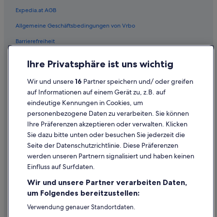
Expedia.at AGB
Allgemeine Geschäftsbedingungen von Vrbo
Barrierefreiheit
Einreisebestimmungen
Ihre Privatsphäre ist uns wichtig
Datenschutzerklärung
Wir und unsere
16
Partner speichern und/ oder greifen
Cookie-Erklärung
auf Informationen auf einem Gerät zu, z.B. auf
eindeutige Kennungen in Cookies, um
Rechtliche Hinweise/Kontakt
personenbezogene Daten zu verarbeiten. Sie können
Inhaltsrichtlinien und Melden von Inhalten
Ihre Präferenzen akzeptieren oder verwalten. Klicken
Sie dazu bitte unten oder besuchen Sie jederzeit die
Hilfe
Seite der Datenschutzrichtlinie. Diese Präferenzen
werden unseren Partnern signalisiert und haben keinen
Hilfe
Einfluss auf Surfdaten.
Buchung ändern oder stornieren
Wir und unsere Partner verarbeiten Daten,
Rückerstattungsprozess und Zeitrahmen
um Folgendes bereitzustellen:
Buchen Sie einen Flug mit einer Gutschrift bei der Fluggesellschaft
Verwendung genauer Standortdaten.
Endgeräteeigenschaften zur Identifikation aktiv abfragen.