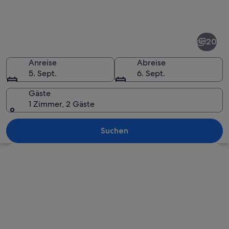
Fotos
von
Calabasas
20
Anreise
Abreise
5. Sept.
6. Sept.
Gäste
1 Zimmer, 2 Gäste
Eine Landschaft mit einem einzelnen
Suchen
Karte erkunden