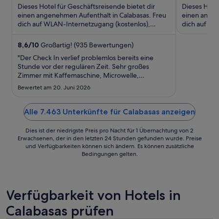
5
127 €
5
Dieses Hotel für Geschäftsreisende bietet dir
Dieses Hotel
pro
einen angenehmen Aufenthalt in Calabasas. Freu
einen angen
dich auf WLAN-Internetzugang (kostenlos),
Nacht
dich auf WL
Zimmerservice (bitte Zeiten ...
Frühstück (
vom
12.
8,6
/
10
Großartig! (935 Bewertungen)
Aug.
"Der Check In verlief problemlos bereits eine
bis
Stunde vor der regulären Zeit. Sehr großes
Zimmer mit Kaffemaschine, Microwelle,
zum
Kühlschrank, Fernseher, Sofa. Das einzige
13.
Bewertet am 20. Juni 2026
negative, ist dass die Zimmertür Licht und
Aug.
Geräusche vom Flur durchlassen (alte Tür ohne
Dichtung). Dadurch lassen sich Flurgespräche ..."
Alle 7.463 Unterkünfte für Calabasas anzeigen
Dies ist der niedrigste Preis pro Nacht für 1 Übernachtung von 2
Erwachsenen, der in den letzten 24 Stunden gefunden wurde. Preise
und Verfügbarkeiten können sich ändern. Es können zusätzliche
Bedingungen gelten.
Verfügbarkeit von Hotels in
Calabasas prüfen