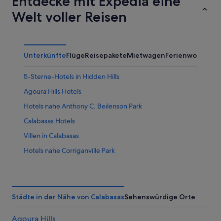
Entdecke mit Expedia eine
Welt voller Reisen
Unterkünfte
Flüge
Reisepakete
Mietwagen
Ferienwohnung
5-Sterne-Hotels in Hidden Hills
Agoura Hills Hotels
Hotels nahe Anthony C. Beilenson Park
Calabasas Hotels
Villen in Calabasas
Hotels nahe Corriganville Park
Eastern Malibu: Hotels
Encino Hotels
Boutique- in Hidden Hills
Städte in der Nähe von Calabasas
Sehenswürdige Orte
Design Hotels in Hidden Hills
Agoura Hills