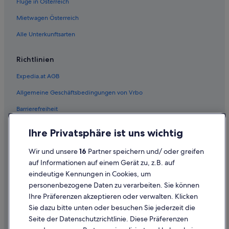
Flüge in Österreich
Hotels nahe U-Bahn-Station Alser Straße
Hotels nahe U-Bahn-Station Josefstädter Straße
Mietwagen Österreich
Hotels nahe U-Bahn-Station Rathaus
Alle Unterkunftsarten
Wohnungen in U-Bahn-Station Rathaus
Richtlinien
Hotels nahe U-Bahn-Station Thaliastraße
Expedia.at AGB
All-Inclusive- in Umgebung Wiener Rathaus
Allgemeine Geschäftsbedingungen von Vrbo
Boutique- in Umgebung Wiener Rathaus
Barrierefreiheit
Haustierfreundliche in Umgebung Wiener Rathaus
Motel One Hotels in Umgebung Wiener Rathaus
Einreisebestimmungen
Ihre Privatsphäre ist uns wichtig
Aparthotels in Wien
Datenschutzerklärung
Wir und unsere
16
Partner speichern und/ oder greifen
Ferienwohnungen in Wien
Cookie-Erklärung
auf Informationen auf einem Gerät zu, z.B. auf
B&B in Wien
eindeutige Kennungen in Cookies, um
Rechtliche Hinweise/Kontakt
personenbezogene Daten zu verarbeiten. Sie können
Hotels nahe Wien Hauptbahnhof
Inhaltsrichtlinien und Melden von Inhalten
Ihre Präferenzen akzeptieren oder verwalten. Klicken
Accor Hotels in Wien
Sie dazu bitte unten oder besuchen Sie jederzeit die
Hilfe
Hotels mit Frühstück in Wien
Seite der Datenschutzrichtlinie. Diese Präferenzen