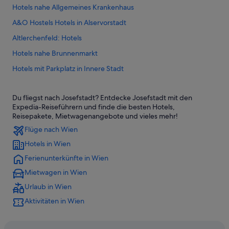
Hotels nahe Allgemeines Krankenhaus
A&O Hostels Hotels in Alservorstadt
Altlerchenfeld: Hotels
Hotels nahe Brunnenmarkt
Hotels mit Parkplatz in Innere Stadt
Arcotel Hotels in Josefstadt
Du fliegst nach Josefstadt? Entdecke Josefstadt mit den
Boutique- in Josefstadt
Expedia-Reiseführern und finde die besten Hotels,
Günstige in Josefstadt
Reisepakete, Mietwagenangebote und vieles mehr!
Flüge nach Wien
Historische in Josefstadt
Hotels in Wien
Hotels mit Concierge in Josefstadt
Ferienunterkünfte in Wien
Hotels mit Fitnessbereich in Josefstadt
Mietwagen in Wien
Hotels mit Frühstück in Josefstadt
Urlaub in Wien
Hotels mit Kinderbetreuung in Josefstadt
Aktivitäten in Wien
Hotels mit Klimaanlage in Josefstadt
Hotels mit Parkplatz in Josefstadt