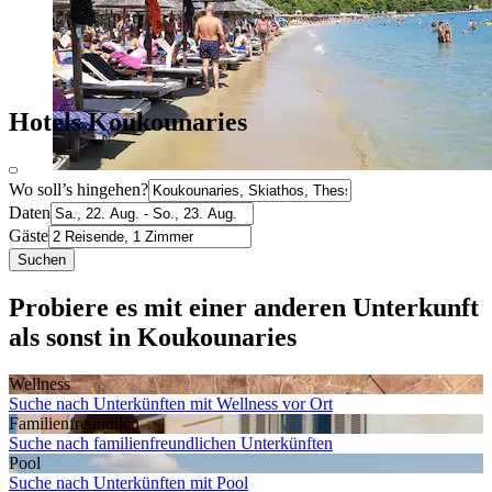
Hotels Koukounaries
Wo soll’s hingehen?
Daten
Gäste
Suchen
Probiere es mit einer anderen Unterkunft
als sonst in Koukounaries
Wellness
Suche nach Unterkünften mit Wellness vor Ort
Familien­freundlich
Suche nach familienfreundlichen Unterkünften
Pool
Suche nach Unterkünften mit Pool