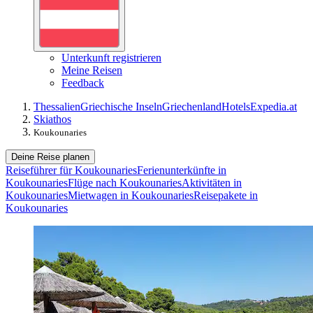
Unterkunft registrieren
Meine Reisen
Feedback
Thessalien
Griechische Inseln
Griechenland
Hotels
Expedia.at
Skiathos
Koukounaries
Deine Reise planen
Reiseführer für Koukounaries
Ferienunterkünfte in
Koukounaries
Flüge nach Koukounaries
Aktivitäten in
Koukounaries
Mietwagen in Koukounaries
Reisepakete in
Koukounaries